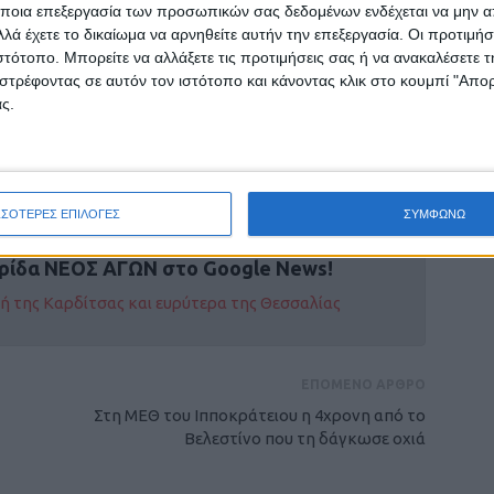
ο ειρηνικές.
ποια επεξεργασία των προσωπικών σας δεδομένων ενδέχεται να μην απ
λά έχετε το δικαίωμα να αρνηθείτε αυτήν την επεξεργασία. Οι προτιμήσ
ιστότοπο. Μπορείτε να αλλάξετε τις προτιμήσεις σας ή να ανακαλέσετε
η της κατάταξης.
στρέφοντας σε αυτόν τον ιστότοπο και κάνοντας κλικ στο κουμπί "Απ
ς.
ΣΣΟΤΕΡΕΣ ΕΠΙΛΟΓΕΣ
ΣΥΜΦΩΝΩ
ρίδα ΝΕΟΣ ΑΓΩΝ στο Google News!
οχή της Καρδίτσας και ευρύτερα της Θεσσαλίας
ΕΠΟΜΕΝΟ ΑΡΘΡΟ
Στη ΜΕΘ του Ιπποκράτειου η 4χρονη από το
Βελεστίνο που τη δάγκωσε οχιά