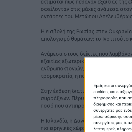
εκτιμάται πως πέθαναν εξαιτίας της 
οφείλονταν στις μάχες ανάμεσα στον
αντάρτες του Μετώπου Απελευθέρωση
Η εισβολή της Ρωσίας στην Ουκρανί
απολογισμό θυμάτων: το Ινστιτούτο κ
Ανάμεσα στους δείκτες που λαμβάνοντ
εξαιτίας εξωτερικών ή εσωτερικών έ
ανθρωποκτονιών, ο βαθμός στρατιωτι
τρομοκρατία, η πολιτική αστάθεια κα
Εμείς και οι συνεργ
Στην έκθεση διατυπώνονται επίσης εκ
cookies, και επεξε
συρράξεων. Πέρυσι, υπολογίζεται πω
πληροφορίες που απο
διαφήμισης και περι
ποσό που αντιπροσωπεύει περί το 13
συνεργάτες μας ενδέ
μέσω σάρωσης συσκευ
Η Ισλανδία, η Δανία η Ιρλανδία, η Νέα
συνεργάτες μας όπω
πιο ειρηνικές χώρες στον κόσμο· το Α
λεπτομερείς πληροφορ