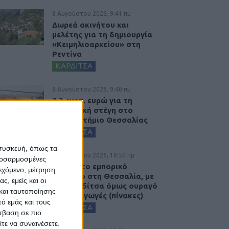
8 Αυγούστου 2026, 9:41 πμ
Δωρεά ακινήτου και
μελέτης για τη δημιουργία
«Κειμηλιοαρχείου» στη
Ρεντίνα
ΚΑΡΔΙΤΣΑ
8 Αυγούστου 2026, 9:40 πμ
2,3 εκατ. ευρώ για τη
φοιτητική στέγη στο
Πανεπιστήμιο Θεσσαλίας
ΚΑΡΔΙΤΣΑ
 συσκευή, όπως τα
7 Αυγούστου 2026, 10:52 πμ
προσαρμοσμένες
Θετικό το εμπορικό
ιεχόμενο, μέτρηση
ισοζύγιο στη Θεσσαλία, με
ς, εμείς και οι
την Καρδίτσα όμως ουραγό
και ταυτοποίησης
στις εξαγωγές (πίνακες)
ό εμάς και τους
ΚΑΡΔΙΤΣΑ
σβαση σε πιο
τε να συναινέσετε.