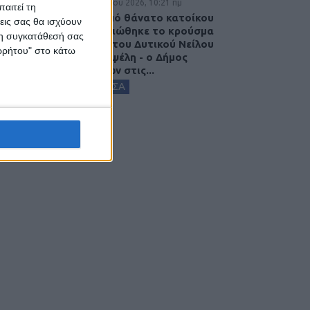
7 Αυγούστου 2026, 10:21 πμ
αιτεί τη
Μετά από θάνατο κατοίκου
εις σας θα ισχύουν
επιβεβαιώθηκε το κρούσμα
 τη συγκατάθεσή σας
του ιού του Δυτικού Νείλου
ορρήτου" στο κάτω
στην Κυψέλη - ο Δήμος
Σοφάδων στις...
ΚΑΡΔΙΤΣΑ