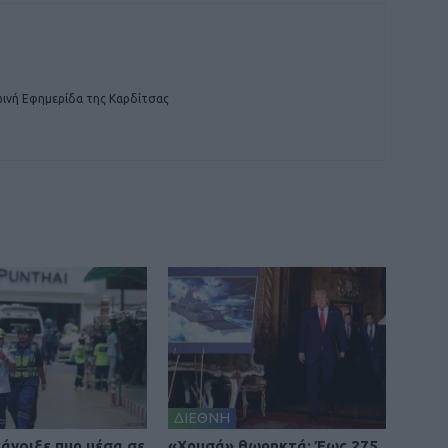
ινή Εφημερίδα της Καρδίτσας
ΔΙΕΘΝΗ
άνοιξε πυρ μέσα σε
«Χρυσά» θωρηκτά: Έως 275