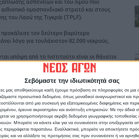
εξάπλωσης ασθενειών και του λιμού που
 αιθιοπικό ομοσπονδιακό στρατό και στους
ς του Λαού της Τιγκράι (TPLF).
α προκάλεσε τον δεύτερο βαρύτερο
άνει λόγο για τουλάχιστον 82.000 νεκρούς.
αι υπόψη από το Ινστιτούτο είναι οι θάνατοι
νοπλων συρράξεων, οι δείκτες των
κοποίησης, οι εξαγωγές όπλων, η
ι ο αριθμός των κρατουμένων στις φυλακές.
Σεβόμαστε την ιδιωτικότητά σας
άτες μας αποθηκεύουμε και/ή έχουμε πρόσβαση σε πληροφορίες σε μια
τιμήσεις για το κόστος των ένοπλων
ργαζόμαστε προσωπικά δεδομένα, όπως μοναδικοί αναγνωριστικοί και 
ς έφθασε τα 17,5 τρισεκατομμύρια δολάρια,
στέλλονται από μια συσκευή για εξατομικευμένες διαφημίσεις και περ
εχομένου, έρευνα ακροατηρίου και ανάπτυξη υπηρεσιών.
Με την άδειά σα
% του παγκόσμιου ΑΕΠ.
χεται να χρησιμοποιήσουμε ακριβή δεδομένα γεωγραφικής τοποθεσίας 
ών. Μπορείτε να κάνετε κλικ για να συναινέσετε στην επεξεργασία απ
 Ζηλανδία και η Αυστρία ήταν πέρυσι οι πέντε
ς περιγράφεται παραπάνω. Εναλλακτικά, μπορείτε να αποκτήσετε πρό
φγανιστάν, η Υεμένη, η Συρία, το Νότιο Σουδάν
ίες και να αλλάξετε τις προτιμήσεις σας πριν συναινέσετε ή να αρνηθεί