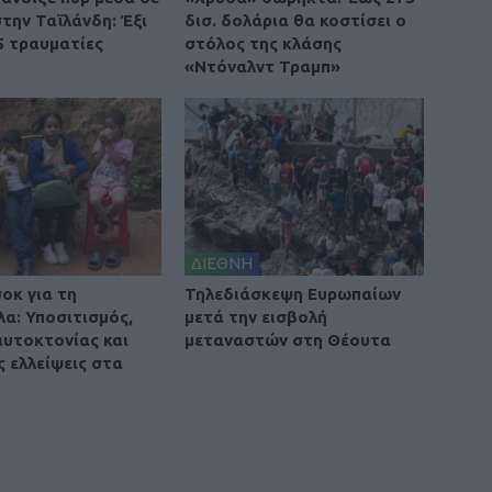
την Ταϊλάνδη: Έξι
δισ. δολάρια θα κοστίσει ο
5 τραυματίες
στόλος της κλάσης
«Ντόναλντ Τραμπ»
ΔΙΕΘΝΗ
οκ για τη
Τηλεδιάσκεψη Ευρωπαίων
λα: Υποσιτισμός,
μετά την εισβολή
αυτοκτονίας και
μεταναστών στη Θέουτα
ς ελλείψεις στα