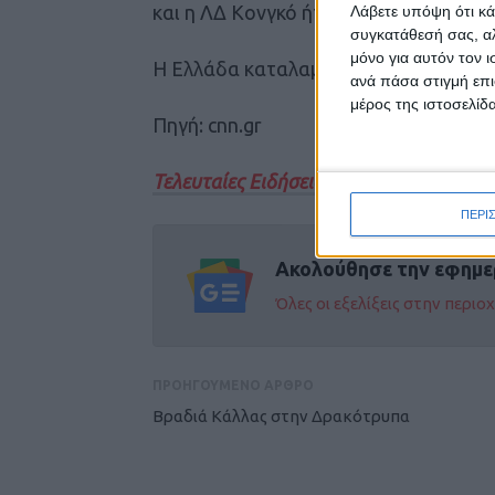
και η ΛΔ Κονγκό ήταν οι πέντε λιγότερ
Λάβετε υπόψη ότι κά
συγκατάθεσή σας, αλ
μόνο για αυτόν τον 
Η Ελλάδα καταλαμβάνει στην 60ή θέσ
ανά πάσα στιγμή επι
μέρος της ιστοσελίδα
Πηγή: cnn.gr
Τελευταίες Ειδήσεις Σήμερα
ΠΕΡΙ
Ακολούθησε την εφημε
Όλες οι εξελίξεις στην περι
ΠΡΟΗΓΟΥΜΕΝΟ ΑΡΘΡΟ
Βραδιά Κάλλας στην Δρακότρυπα