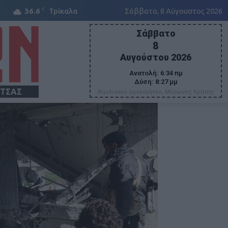
C
36.6
Τρίκαλα
Σάββατο, 8 Αύγουστος 2026
Σάββατο
8
Αυγούστου 2026
Ανατολή:
6:34 πμ
Δύση:
8:27 μμ
ΙΤΣΑΣ
Αιμιλιανού ομολογήτου, Μύρωνος Κρήτης