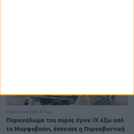
5 Αυγούστου 2026, 6:14 μμ
Παρανάλωμα του πυρός έγινε ΙΧ έξω από
το Μορφοβούνι, έσπευσε η Πυροσβεστική