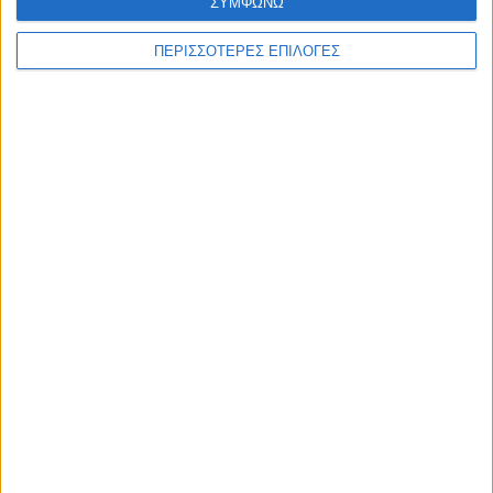
ΣΥΜΦΩΝΩ
ΠΕΡΙΣΣΟΤΕΡΕΣ ΕΠΙΛΟΓΕΣ
ΕΛΛΑΔΑ
Τι προβλέπεται φέτος για τις αμοιβαίες
μετεγγραφές φοιτητών, ποια
πανεπιστήμια εξαιρούνται