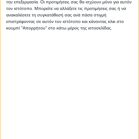
την επεξεργασία. Οι προτιμήσεις σας θα ισχύουν μόνο για αυτόν
Αξίζει να σημειωθεί πως
το ζευγάρι πολύ
τον ιστότοπο. Μπορείτε να αλλάξετε τις προτιμήσεις σας ή να
ανακαλέσετε τη συγκατάθεσή σας ανά πάσα στιγμή
πρόσφατα είχε πάρει διαζύγιο
, καθώς
επιστρέφοντας σε αυτόν τον ιστότοπο και κάνοντας κλικ στο
υπήρχε ασυμφωνία χαρακτήρων, ενώ η
κουμπί "Απορρήτου" στο κάτω μέρος της ιστοσελίδας.
36χρονη γυναίκα είχε πει στους δικούς της
ότι ζει ένα δράμα με τον πρώην άντρα της
να την ζηλέυει και να είναι επιθετικός
απέναντί της.
Ο 75χρονος ηλικιωμένος δεν άντεχε άλλο
την ζωή που περνούσε η κόρη του στα χέρια
του 29χρονου γαμπρού του, και έτσι την
υποστήριξε στο διαζύγιο, ενώ την
φιλοξενούσε το τελευταίο διάστημα στο
σπίτι του μαζί με το εγγόνι του.
Εχθές το μεσημέρι, ο 29χρονος ξεκινώντας