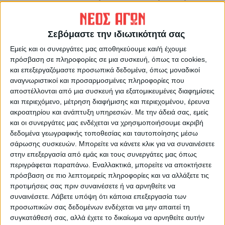
Ο 29χρονος γαμπρός πυροβόλησε και
Σεβόμαστε την ιδιωτικότητά σας
σκότωσε εξ επαφής τον 75χρονο πεθερό
του
επειδή ο άτυχος ηλικιωμένος στήριξε
Εμείς και οι συνεργάτες μας αποθηκεύουμε και/ή έχουμε
πρόσβαση σε πληροφορίες σε μια συσκευή, όπως τα cookies,
την κόρη του στο διαζύγιο τους.
και επεξεργαζόμαστε προσωπικά δεδομένα, όπως μοναδικοί
αναγνωριστικοί και προσαρμοσμένες πληροφορίες που
Όλα ξεκίνησαν εχθές το πρωί, όταν ο
αποστέλλονται από μια συσκευή για εξατομικευμένες διαφημίσεις
29χρονος καταζητούμενος από τις Αρχές
και περιεχόμενο, μέτρηση διαφήμισης και περιεχομένου, έρευνα
ακροατηρίου και ανάπτυξη υπηρεσιών.
Με την άδειά σας, εμείς
επικοινώνησε με την 36χρονη πρώην
και οι συνεργάτες μας ενδέχεται να χρησιμοποιήσουμε ακριβή
γυναίκα του προκειμένου να την επισκεφτεί
δεδομένα γεωγραφικής τοποθεσίας και ταυτοποίησης μέσω
στο χωριό του πεθερού του και να δει το 2
σάρωσης συσκευών. Μπορείτε να κάνετε κλικ για να συναινέσετε
στην επεξεργασία από εμάς και τους συνεργάτες μας όπως
ετών παιδί του. Η 36χρονη γυναίκα,
περιγράφεται παραπάνω. Εναλλακτικά, μπορείτε να αποκτήσετε
ανυποψίαστη για το τι μπορεί να συμβεί,
πρόσβαση σε πιο λεπτομερείς πληροφορίες και να αλλάξετε τις
δέχτηκε την πρόταση και περίμενε την
προτιμήσεις σας πριν συναινέσετε ή να αρνηθείτε να
επίσκεψη του πρώην συζύγου της στο
συναινέσετε.
Λάβετε υπόψη ότι κάποια επεξεργασία των
προσωπικών σας δεδομένων ενδέχεται να μην απαιτεί τη
πατρικό της σπίτι στο χωριό.
συγκατάθεσή σας, αλλά έχετε το δικαίωμα να αρνηθείτε αυτήν