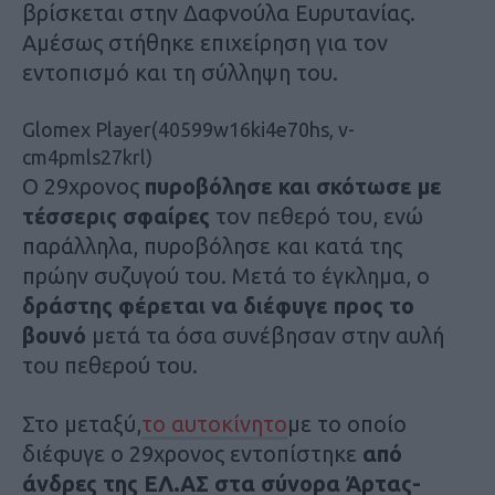
βρίσκεται στην Δαφνούλα Ευρυτανίας.
Αμέσως στήθηκε επιχείρηση για τον
εντοπισμό και τη σύλληψη του.
Glomex Player(40599w16ki4e70hs, v-
cm4pmls27krl)
Ο 29χρονος
πυροβόλησε και σκότωσε με
τέσσερις σφαίρες
τον πεθερό του, ενώ
παράλληλα, πυροβόλησε και κατά της
πρώην συζυγού του. Μετά το έγκλημα, ο
δράστης φέρεται να διέφυγε προς το
βουνό
μετά τα όσα συνέβησαν στην αυλή
του πεθερού του.
Στο μεταξύ,
το αυτοκίνητο
με το οποίο
διέφυγε ο 29χρονος εντοπίστηκε
από
άνδρες της ΕΛ.ΑΣ στα σύνορα Άρτας-