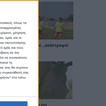
 συσκευή, όπως τα
προσαρμοσμένες
ιεχόμενο, μέτρηση
ς, εμείς και οι
και ταυτοποίησης
 Αετός Καλλιφωνίου ...επέστρεψε!
ό εμάς και τους
 Αυγούστου 2026, 1:47 μμ
σβαση σε πιο
τε να συναινέσετε.
αιτεί τη
εις σας θα ισχύουν
 τη συγκατάθεσή σας
ορρήτου" στο κάτω
ύσκεψη στην Αθήνα για