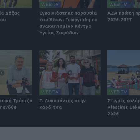
WEB TV
WEB TV
ία Δόξας
Εγκαινιάστηκε παρουσία
ΑΣΑ πρώτη π
ίου
του Άδωνι Γεωργιάδη το
2026-2027
ανακαινισμένο Κέντρο
Υγείας Σοφάδων
WEB TV
WEB TV
στική Τράπεζα
Γ. Λυκοπάντης στην
Στιγμές χαλά
πενδύει
Καρδίτσα
Plastiras Lake
2026