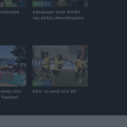
WEB TV
ροπόνηση
Αφιέρωμα στην άνοδο
της Δόξας Μαχολουρίου
WEB TV
ρωσης στο
ΑΣΑ: τα γκολ στο 90'
 Festival