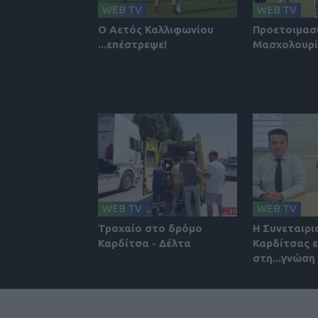
WEB TV
WEB TV
Ο Αετός Καλλιφωνίου
Προετοιμασ
...επέστρεψε!
Μασχολουρ
WEB TV
WEB TV
Τροχαίο στο δρόμο
Η Συνεταιρι
Καρδίτσα - Δέλτα
Καρδίτσας ε
στη...γνώση