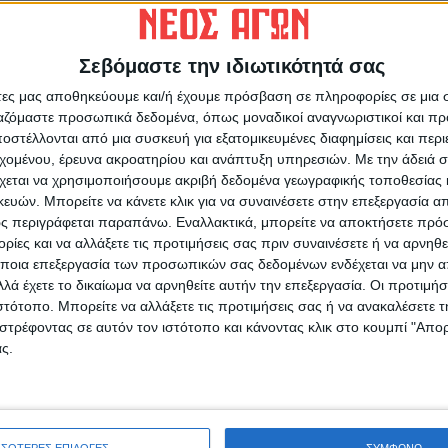
Σεβόμαστε την ιδιωτικότητά σας
άτες μας αποθηκεύουμε και/ή έχουμε πρόσβαση σε πληροφορίες σε μια
ρίδα ΝΕΟΣ ΑΓΩΝ στο Google News!
ργαζόμαστε προσωπικά δεδομένα, όπως μοναδικοί αναγνωριστικοί και 
οχή της Καρδίτσας και ευρύτερα της Θεσσαλίας
στέλλονται από μια συσκευή για εξατομικευμένες διαφημίσεις και περ
εχομένου, έρευνα ακροατηρίου και ανάπτυξη υπηρεσιών.
Με την άδειά σα
χεται να χρησιμοποιήσουμε ακριβή δεδομένα γεωγραφικής τοποθεσίας 
Ο
ών. Μπορείτε να κάνετε κλικ για να συναινέσετε στην επεξεργασία απ
ΕΠΟΜΕΝΟ ΑΡΘΡΟ
7
ς περιγράφεται παραπάνω. Εναλλακτικά, μπορείτε να αποκτήσετε πρό
Παριφέρεια Θεσσαλίας: Έκτακτο Δελτίο
ίες και να αλλάξετε τις προτιμήσεις σας πριν συναινέσετε ή να αρνηθεί
Επιδείνωσης Καιρού με χιόνια, καταιγίδες και
ποια επεξεργασία των προσωπικών σας δεδομένων ενδέχεται να μην απ
ραγδαία πτώση θερμοκρασίας
λά έχετε το δικαίωμα να αρνηθείτε αυτήν την επεξεργασία. Οι προτιμήσ
ιστότοπο. Μπορείτε να αλλάξετε τις προτιμήσεις σας ή να ανακαλέσετε
στρέφοντας σε αυτόν τον ιστότοπο και κάνοντας κλικ στο κουμπί "Απ
ς.
ινή Εφημερίδα της Καρδίτσας
Σ
ΣΣΟΤΕΡΕΣ ΕΠΙΛΟΓΕΣ
ΣΥΜΦΩΝΩ