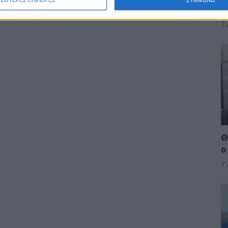
α
7
Θ
ο
7