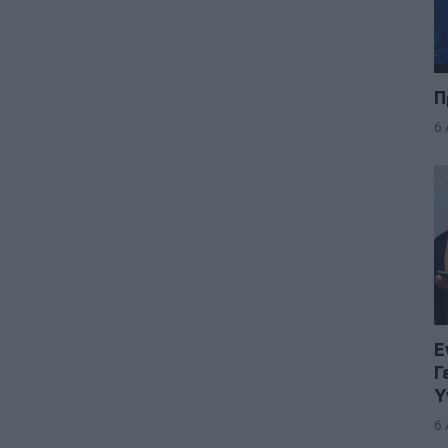
Π
6
Ε
Γ
Υ
6