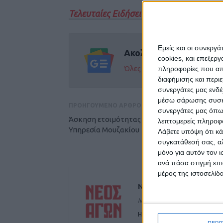
Τελευταίες Ειδήσεις Σήμερα
Εμείς και οι συνεργ
Ακολούθησε την εφημε
cookies, και επεξε
Όλες οι εξελίξεις στην περι
πληροφορίες που απο
διαφήμισης και περι
συνεργάτες μας ενδέ
μέσω σάρωσης συσκευ
ΠΡΟΗΓΟΥΜΕΝΟ ΑΡΘΡΟ
συνεργάτες μας όπω
Άσκηση ετοιμότητας από την Πυροσβεστική
λεπτομερείς πληροφορ
Υπηρεσία Μουζακίου
Λάβετε υπόψη ότι κά
συγκατάθεσή σας, αλ
μόνο για αυτόν τον 
ανά πάσα στιγμή επι
μέρος της ιστοσελίδα
ΝΕΟΣ ΑΓΩΝ
https://neosagon.gr
Η Αρχαιότερη Καθημερινή Πρω
ΠΕΡΙ