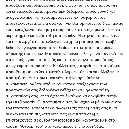
πρόσβαση σε πληροφορίες σε μια συσκευή, όπως τα cookies,
και επεξεργαζόμαστε προσωπικά δεδομένα, όπως μοναδικοί
αναγνωριστικοί και προσαρμοσμένες πληροφορίες που
WEB TV
αποστέλλονται από μια συσκευή για εξατομικευμένες διαφημίσεις
και περιεχόμενο, μέτρηση διαφήμισης και περιεχομένου, έρευνα
Προετοιμασία Δόξας Μασχολουρίου
ακροατηρίου και ανάπτυξη υπηρεσιών.
Με την άδειά σας, εμείς
και οι συνεργάτες μας ενδέχεται να χρησιμοποιήσουμε ακριβή
δεδομένα γεωγραφικής τοποθεσίας και ταυτοποίησης μέσω
σάρωσης συσκευών. Μπορείτε να κάνετε κλικ για να συναινέσετε
στην επεξεργασία από εμάς και τους συνεργάτες μας όπως
περιγράφεται παραπάνω. Εναλλακτικά, μπορείτε να αποκτήσετε
πρόσβαση σε πιο λεπτομερείς πληροφορίες και να αλλάξετε τις
προτιμήσεις σας πριν συναινέσετε ή να αρνηθείτε να
συναινέσετε.
Λάβετε υπόψη ότι κάποια επεξεργασία των
προσωπικών σας δεδομένων ενδέχεται να μην απαιτεί τη
συγκατάθεσή σας, αλλά έχετε το δικαίωμα να αρνηθείτε αυτήν
την επεξεργασία. Οι προτιμήσεις σας θα ισχύουν μόνο για αυτόν
τον ιστότοπο. Μπορείτε να αλλάξετε τις προτιμήσεις σας ή να
ανακαλέσετε τη συγκατάθεσή σας ανά πάσα στιγμή
επιστρέφοντας σε αυτόν τον ιστότοπο και κάνοντας κλικ στο
κουμπί "Απορρήτου" στο κάτω μέρος της ιστοσελίδας.