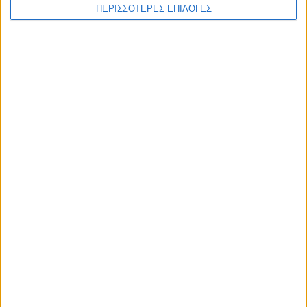
ΠΕΡΙΣΣΟΤΕΡΕΣ ΕΠΙΛΟΓΕΣ
WEB TV
Στιγμές χαλάρωσης στο Plastiras Lake
Festival 2026