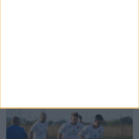
Θέμα ημέρας: Ο νομός Καρδίτσας είναι ο
τελευταίος νομός της Θεσσαλίας...
7 Αυγούστου 2026, 12:58 μμ