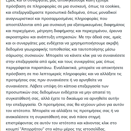
Εμείς και οι συνεργάτες μας αποθηκεύουμε και/ή έχουμε
πρόσβαση σε πληροφορίες σε μια συσκευή, όπως τα cookies,
και επεξεργαζόμαστε προσωπικά δεδομένα, όπως μοναδικοί
αναγνωριστικοί και προσαρμοσμένες πληροφορίες που
WEB TV
αποστέλλονται από μια συσκευή για εξατομικευμένες διαφημίσεις
και περιεχόμενο, μέτρηση διαφήμισης και περιεχομένου, έρευνα
Προετοιμασία Δόξας Μασχολουρίου
ακροατηρίου και ανάπτυξη υπηρεσιών.
Με την άδειά σας, εμείς
και οι συνεργάτες μας ενδέχεται να χρησιμοποιήσουμε ακριβή
δεδομένα γεωγραφικής τοποθεσίας και ταυτοποίησης μέσω
σάρωσης συσκευών. Μπορείτε να κάνετε κλικ για να συναινέσετε
στην επεξεργασία από εμάς και τους συνεργάτες μας όπως
περιγράφεται παραπάνω. Εναλλακτικά, μπορείτε να αποκτήσετε
πρόσβαση σε πιο λεπτομερείς πληροφορίες και να αλλάξετε τις
προτιμήσεις σας πριν συναινέσετε ή να αρνηθείτε να
συναινέσετε.
Λάβετε υπόψη ότι κάποια επεξεργασία των
προσωπικών σας δεδομένων ενδέχεται να μην απαιτεί τη
συγκατάθεσή σας, αλλά έχετε το δικαίωμα να αρνηθείτε αυτήν
την επεξεργασία. Οι προτιμήσεις σας θα ισχύουν μόνο για αυτόν
τον ιστότοπο. Μπορείτε να αλλάξετε τις προτιμήσεις σας ή να
ανακαλέσετε τη συγκατάθεσή σας ανά πάσα στιγμή
επιστρέφοντας σε αυτόν τον ιστότοπο και κάνοντας κλικ στο
κουμπί "Απορρήτου" στο κάτω μέρος της ιστοσελίδας.