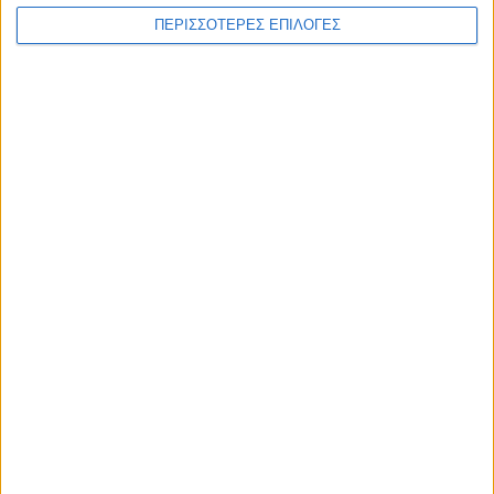
WEB TV
ΠΕΡΙΣΣΟΤΕΡΕΣ ΕΠΙΛΟΓΕΣ
Στιγμές χαλάρωσης στο Plastiras Lake
Festival 2026