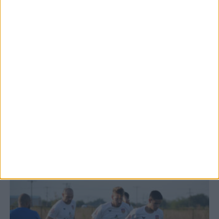
Θέμα ημέρας: Ο νομός Καρδίτσας είναι ο
τελευταίος νομός της Θεσσαλίας...
7 Αυγούστου 2026, 12:58 μμ