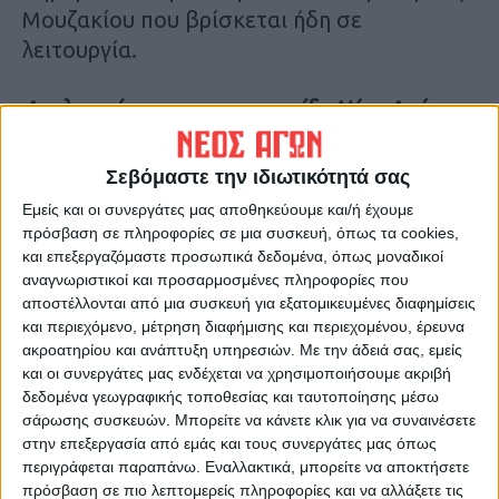
Μουζακίου που βρίσκεται ήδη σε
λειτουργία.
Aναλυτικότερα στην εφημερίδα Νέος Αγών
Τελευταίες Ειδήσεις Σήμερα
Σεβόμαστε την ιδιωτικότητά σας
Εμείς και οι συνεργάτες μας αποθηκεύουμε και/ή έχουμε
πρόσβαση σε πληροφορίες σε μια συσκευή, όπως τα cookies,
Ακολούθησε την εφημερίδα ΝΕΟΣ
και επεξεργαζόμαστε προσωπικά δεδομένα, όπως μοναδικοί
ΑΓΩΝ στο Google News!
αναγνωριστικοί και προσαρμοσμένες πληροφορίες που
αποστέλλονται από μια συσκευή για εξατομικευμένες διαφημίσεις
Όλες οι εξελίξεις στην περιοχή της
και περιεχόμενο, μέτρηση διαφήμισης και περιεχομένου, έρευνα
Καρδίτσας και ευρύτερα της Θεσσαλίας
ακροατηρίου και ανάπτυξη υπηρεσιών.
Με την άδειά σας, εμείς
και οι συνεργάτες μας ενδέχεται να χρησιμοποιήσουμε ακριβή
δεδομένα γεωγραφικής τοποθεσίας και ταυτοποίησης μέσω
ΠΡΟΗΓΟΥΜΕΝΟ ΑΡΘΡΟ
ΕΠΟΜΕΝΟ ΑΡΘΡΟ
σάρωσης συσκευών. Μπορείτε να κάνετε κλικ για να συναινέσετε
Οκτώ τα κρούσματα του ιού
570 έργα για τη Θεσσαλία στο
στην επεξεργασία από εμάς και τους συνεργάτες μας όπως
του Δυτικού Νείλου στο Ν.
erga.gov.gr
περιγράφεται παραπάνω. Εναλλακτικά, μπορείτε να αποκτήσετε
Καρδίτσας
πρόσβαση σε πιο λεπτομερείς πληροφορίες και να αλλάξετε τις