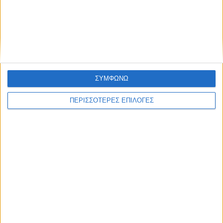
Ξεκινά η κατεδάφιση ετοιμόρροπων
κτιρίων σε Αγναντερό και Ριζοβούνι
ΣΥΜΦΩΝΩ
ΠΕΡΙΣΣΟΤΕΡΕΣ ΕΠΙΛΟΓΕΣ
ΘΕΣΣΑΛΙΑ FM
ΑΚΟΥΣΤΕ ΖΩΝΤΑΝΑ
ΕΠΙΚΕΦΑΛΗΣ ΕΙΔΗΣΕΙΣ