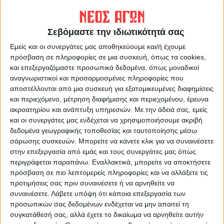
ΠΡΟΗΓΟΥΜΕΝΟ ΑΡΘΡΟ
ΕΠΟΜΕΝΟ ΑΡΘΡΟ
Σεβόμαστε την ιδιωτικότητά σας
«ΝΑ ΜΑΣΤΕ ΚΑΛΑ» -
Sold out στο "Γιάννης
Εμείς και οι συνεργάτες μας αποθηκεύουμε και/ή έχουμε
ΑΗΔΟΝΟΧΩΡΙ ΚΑΡΔΙΤΣΑΣ
Μπουρούσης"!!!
πρόσβαση σε πληροφορίες σε μια συσκευή, όπως τα cookies,
και επεξεργαζόμαστε προσωπικά δεδομένα, όπως μοναδικοί
αναγνωριστικοί και προσαρμοσμένες πληροφορίες που
αποστέλλονται από μια συσκευή για εξατομικευμένες διαφημίσεις
και περιεχόμενο, μέτρηση διαφήμισης και περιεχομένου, έρευνα
ακροατηρίου και ανάπτυξη υπηρεσιών.
Με την άδειά σας, εμείς
και οι συνεργάτες μας ενδέχεται να χρησιμοποιήσουμε ακριβή
δεδομένα γεωγραφικής τοποθεσίας και ταυτοποίησης μέσω
σάρωσης συσκευών. Μπορείτε να κάνετε κλικ για να συναινέσετε
Θεοδόσης Κατσάρας
στην επεξεργασία από εμάς και τους συνεργάτες μας όπως
περιγράφεται παραπάνω. Εναλλακτικά, μπορείτε να αποκτήσετε
https://neosagon.gr
πρόσβαση σε πιο λεπτομερείς πληροφορίες και να αλλάξετε τις
προτιμήσεις σας πριν συναινέσετε ή να αρνηθείτε να
συναινέσετε.
Λάβετε υπόψη ότι κάποια επεξεργασία των
προσωπικών σας δεδομένων ενδέχεται να μην απαιτεί τη
συγκατάθεσή σας, αλλά έχετε το δικαίωμα να αρνηθείτε αυτήν