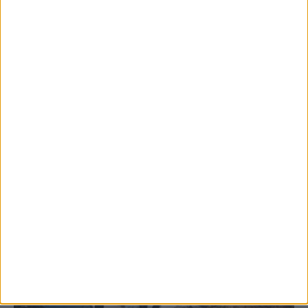
5 Αυγούστου 2026, 6:14 μμ
Παρανάλωμα του πυρός έγινε ΙΧ έξω από
το Μορφοβούνι, έσπευσε η Πυροσβεστική
(ΦΩΤΟ)
ΚΑΡΔΙΤΣΑ