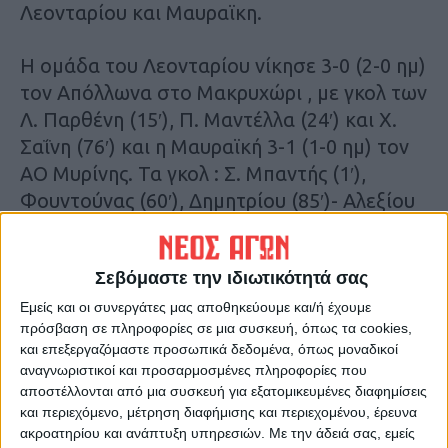
Λεονταρίου και Μαυραϊκη.
Η ομάδα του Λεονταρίου νίκησε 3-0 (2-0 ημ)
τον Απόλλωνα στο Μακρυχώρι , με γκολ των
Λ. Παρθένη (15′), Π. Μαντέλλα (24′) και Χ.
Σαΐνη (76′) και η Μαυραϊκή 3-1 (1-0 ημ) τον
ΑΟ Μυρίνης. Τα γκολ : Σ. Μπαντής (1′),
Φουντούνας (60′), Δημητρίου (85′)- Αλεξίου
(70′ πεν.).
Σεβόμαστε την ιδιωτικότητά σας
Εμείς και οι συνεργάτες μας αποθηκεύουμε και/ή έχουμε
πρόσβαση σε πληροφορίες σε μια συσκευή, όπως τα cookies,
και επεξεργαζόμαστε προσωπικά δεδομένα, όπως μοναδικοί
αναγνωριστικοί και προσαρμοσμένες πληροφορίες που
αποστέλλονται από μια συσκευή για εξατομικευμένες διαφημίσεις
και περιεχόμενο, μέτρηση διαφήμισης και περιεχομένου, έρευνα
ακροατηρίου και ανάπτυξη υπηρεσιών.
Με την άδειά σας, εμείς