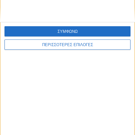
ΑΣΑ - Αρης στις 17 Αυγούστου
ΣΥΜΦΩΝΩ
ΠΕΡΙΣΣΟΤΕΡΕΣ ΕΠΙΛΟΓΕΣ
ΑΘΛΗΤΙΚΑ
Επιστρέφει στην ΑΣΑ μετά από 21 χρόνια