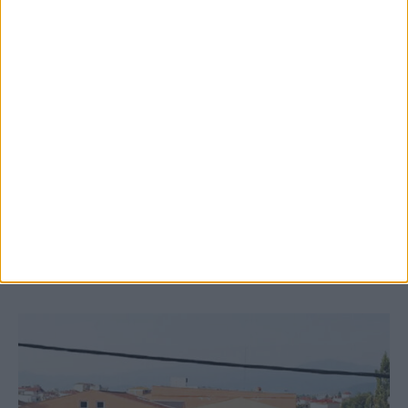
8 Αυγούστου 2026, 9:41 πμ
Δωρεά ακινήτου και μελέτης για τη
δημιουργία «Κειμηλιοαρχείου» στη
Ρεντίνα
ΚΑΡΔΙΤΣΑ