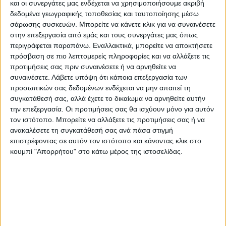
και οι συνεργάτες μας ενδέχεται να χρησιμοποιήσουμε ακριβή
δεδομένα γεωγραφικής τοποθεσίας και ταυτοποίησης μέσω
σάρωσης συσκευών. Μπορείτε να κάνετε κλικ για να συναινέσετε
στην επεξεργασία από εμάς και τους συνεργάτες μας όπως
περιγράφεται παραπάνω. Εναλλακτικά, μπορείτε να αποκτήσετε
πρόσβαση σε πιο λεπτομερείς πληροφορίες και να αλλάξετε τις
προτιμήσεις σας πριν συναινέσετε ή να αρνηθείτε να
Τα αποτελέσματα και το υπόλοιπο
συναινέσετε.
Λάβετε υπόψη ότι κάποια επεξεργασία των
πρόγραμμα
προσωπικών σας δεδομένων ενδέχεται να μην απαιτεί τη
στη φάση των ‘’16’’:
συγκατάθεσή σας, αλλά έχετε το δικαίωμα να αρνηθείτε αυτήν
Απόλλων Μακρυχωρίου – Α.Ε Λεονταρίου.0-
την επεξεργασία. Οι προτιμήσεις σας θα ισχύουν μόνο για αυτόν
τον ιστότοπο. Μπορείτε να αλλάξετε τις προτιμήσεις σας ή να
3
ανακαλέσετε τη συγκατάθεσή σας ανά πάσα στιγμή
Ατρόμητος Παλαμά – Α.Ε Μουζακίου….5-2
επιστρέφοντας σε αυτόν τον ιστότοπο και κάνοντας κλικ στο
Α.Ο Αγναντερού – Α.Ο Αστέρας………0-1
κουμπί "Απορρήτου" στο κάτω μέρος της ιστοσελίδας.
Α.Ο Μαυραική – Α.Ο Μυρίνης ………..3-1
Τετάρτη 6-12-2023 και ώρα 14:45
Αετός Καλλιφωνίου – Α.Ο Ταυρωπός
Δόξα Μητρόπολης – Άρης Καρδίτσας