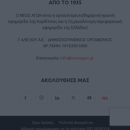
ΑΠΟ ΤΟ 1935
Ο ΝΕΟΣ ΑΓΩΝ είναι η αρχαιότερη καθημερινή πρωινή
εφημερίδα της Καρδίτσας και η 2η μεγαλύτερη περιφερειακή
εφημερίδα της Ελλάδας!
Γ ΑΛΕΞΙΟΥ Α.Ε. - ΔΗΜΟΣΙΟΓΡΑΦΙΚΟΣ ΟΡΓΑΝΙΣΜΟΣ
ΑΡ. ΓΕΜΗ: 19103931000
Επικοινωνία:
info@neosagon.gr
ΑΚΟΛΟΥΘΗΣΕ ΜΑΣ
ΝΑ
Όροι Χρήσης
Πολιτική Απορρήτου
Δήλωση συμμόρφωσης με τη σύσταση (ΕΕ) 2018/334