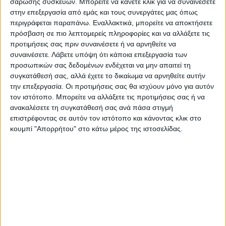
σάρωσης συσκευών. Μπορείτε να κάνετε κλικ για να συναινέσετε
θέματα να εξεταστούν και να
στην επεξεργασία από εμάς και τους συνεργάτες μας όπως
συμπεριληφθούν σε επικείμενο νομοσχέδιο
περιγράφεται παραπάνω. Εναλλακτικά, μπορείτε να αποκτήσετε
του Υπουργείου Εθνικής Άμυνας (ΥΠΕΘΑ).
πρόσβαση σε πιο λεπτομερείς πληροφορίες και να αλλάξετε τις
προτιμήσεις σας πριν συναινέσετε ή να αρνηθείτε να
συναινέσετε.
Λάβετε υπόψη ότι κάποια επεξεργασία των
Για το Διοικητικό Συμβούλιο
προσωπικών σας δεδομένων ενδέχεται να μην απαιτεί τη
συγκατάθεσή σας, αλλά έχετε το δικαίωμα να αρνηθείτε αυτήν
Ο Πρόεδρος
την επεξεργασία. Οι προτιμήσεις σας θα ισχύουν μόνο για αυτόν
τον ιστότοπο. Μπορείτε να αλλάξετε τις προτιμήσεις σας ή να
Χαλανούλης Απόστολος
ανακαλέσετε τη συγκατάθεσή σας ανά πάσα στιγμή
επιστρέφοντας σε αυτόν τον ιστότοπο και κάνοντας κλικ στο
Ο Γενικός Γραμματέας
κουμπί "Απορρήτου" στο κάτω μέρος της ιστοσελίδας.
Μπουτζώνας Γεώργιος
Τελευταίες Ειδήσεις Σήμερα
Ακολούθησε την εφημερίδα ΝΕΟΣ
ΑΓΩΝ στο Google News!