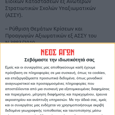
Ειδικών Καταστάσεων εξ Ανωτέρων
Στρατιωτικών Σχολών Υπαξιωματικών
(ΑΣΣΥ).
– Ρύθμιση Θεμάτων Κρίσεων και
Προαγωγών Αξιωματικών εξ ΑΣΣΥ του
Ν.3883/2010.
– Σταδιοδρομικά Θέματα Επαγγελματιών
Σεβόμαστε την ιδιωτικότητά σας
Οπλιτών (ΕΠΟΠ).
Εμείς και οι συνεργάτες μας αποθηκεύουμε και/ή έχουμε
πρόσβαση σε πληροφορίες σε μια συσκευή, όπως τα cookies,
– Χρόνος Διοικήσεως στο Κέντρο
και επεξεργαζόμαστε προσωπικά δεδομένα, όπως μοναδικοί
Εκπαίδευσης Στρατονομίας (ΚΕΣΝ).
αναγνωριστικοί και προσαρμοσμένες πληροφορίες που
αποστέλλονται από μια συσκευή για εξατομικευμένες διαφημίσεις
και περιεχόμενο, μέτρηση διαφήμισης και περιεχομένου, έρευνα
Του υποβάλλαμε Υπόμνημα και αιτηθήκαμε
ακροατηρίου και ανάπτυξη υπηρεσιών.
Με την άδειά σας, εμείς
από τον Κο Τσιάρα να παρέμβει θεσμικά με
και οι συνεργάτες μας ενδέχεται να χρησιμοποιήσουμε ακριβή
την θετική του εισήγηση, ώστε τα υπόψη
δεδομένα γεωγραφικής τοποθεσίας και ταυτοποίησης μέσω