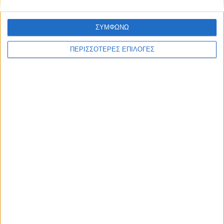
ΣΥΜΦΩΝΩ
ΠΕΡΙΣΣΟΤΕΡΕΣ ΕΠΙΛΟΓΕΣ
ΚΑΡΔΙΤΣΑ
2,3 εκατ. ευρώ για τη φοιτητική στέγη στο
Πανεπιστήμιο Θεσσαλίας