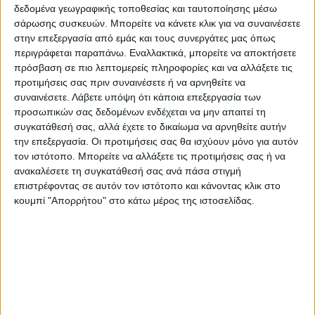
εντός του έτους.
δεδομένα γεωγραφικής τοποθεσίας και ταυτοποίησης μέσω
σάρωσης συσκευών. Μπορείτε να κάνετε κλικ για να συναινέσετε
Το σύνολο του προβλεπόμενου φυσικού
στην επεξεργασία από εμάς και τους συνεργάτες μας όπως
αντικειμένου της εργολαβίας αναμένεται να
περιγράφεται παραπάνω. Εναλλακτικά, μπορείτε να αποκτήσετε
ολοκληρωθεί στις αρχές του 2026.
πρόσβαση σε πιο λεπτομερείς πληροφορίες και να αλλάξετε τις
Η συντήρηση και αναβάθμιση του οδικού
προτιμήσεις σας πριν συναινέσετε ή να αρνηθείτε να
συναινέσετε.
Λάβετε υπόψη ότι κάποια επεξεργασία των
δικτύου συμβάλλει ουσιαστικά στη μείωση
προσωπικών σας δεδομένων ενδέχεται να μην απαιτεί τη
των τροχαίων ατυχημάτων, στη βελτίωση
συγκατάθεσή σας, αλλά έχετε το δικαίωμα να αρνηθείτε αυτήν
της οδικής ασφάλειας και στη στήριξη της
την επεξεργασία. Οι προτιμήσεις σας θα ισχύουν μόνο για αυτόν
τον ιστότοπο. Μπορείτε να αλλάξετε τις προτιμήσεις σας ή να
τοπικής ανάπτυξης, μέσω της
ανακαλέσετε τη συγκατάθεσή σας ανά πάσα στιγμή
ασφαλέστερης και ταχύτερης μετακίνησης
επιστρέφοντας σε αυτόν τον ιστότοπο και κάνοντας κλικ στο
πολιτών και εμπορευμάτων.
κουμπί "Απορρήτου" στο κάτω μέρος της ιστοσελίδας.
Κατά τη διάρκεια των εργασιών, η
κυκλοφορία των οχημάτων ρυθμίζεται
προσωρινά. Οι οδηγοί παρακαλούνται για
την προσοχή και τη συνεργασία τους κατά
τη διέλευση από τα σημεία εκτέλεσης των
έργων.