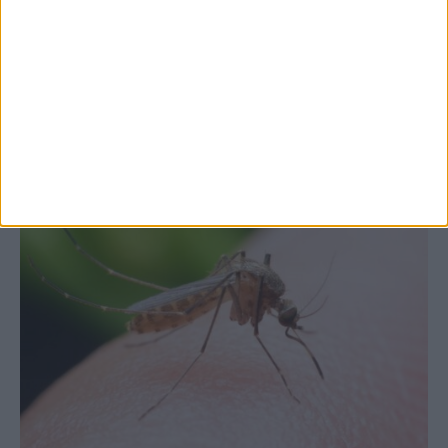
Θετικό το εμπορικό ισοζύγιο στη
Θεσσαλία, με την Καρδίτσα όμως ουραγό
στις εξαγωγές (πίνακες)
ΚΑΡΔΙΤΣΑ