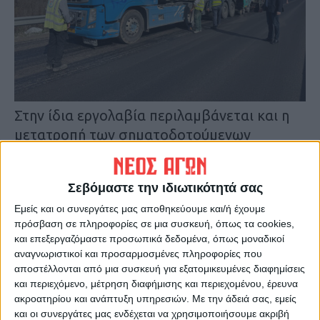
Στην ίδια εργολαβία περιλαμβάνεται και η
μετατροπή των σηματοδοτούμενων
κόμβων σε κυκλικούς, με σκοπό τη
βελτίωση της ροής της κυκλοφορίας και την
Σεβόμαστε την ιδιωτικότητά σας
περαιτέρω αύξηση του επιπέδου οδικής
Εμείς και οι συνεργάτες μας αποθηκεύουμε και/ή έχουμε
ασφάλειας.
πρόσβαση σε πληροφορίες σε μια συσκευή, όπως τα cookies,
Ήδη έχει ολοκληρωθεί η κατασκευή των
και επεξεργαζόμαστε προσωπικά δεδομένα, όπως μοναδικοί
κυκλικών κόμβων Ματαράγκας, Αστρίτσας
αναγνωριστικοί και προσαρμοσμένες πληροφορίες που
και Ιτέας, ενώ σε εξέλιξη βρίσκεται η
αποστέλλονται από μια συσκευή για εξατομικευμένες διαφημίσεις
και περιεχόμενο, μέτρηση διαφήμισης και περιεχομένου, έρευνα
κατασκευή του κυκλικού κόμβου
ακροατηρίου και ανάπτυξη υπηρεσιών.
Με την άδειά σας, εμείς
Ερμητσίου, που αναμένεται να ολοκληρωθεί
και οι συνεργάτες μας ενδέχεται να χρησιμοποιήσουμε ακριβή