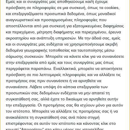
Εμείς και οι συνεργάτες μας αποθηκεύουμε και/ή έχουμε
πρόσβαση σε πληροφορίες σε μια συσκευή, όπως τα cookies,
και επεξεργαζόμαστε προσωπικά δεδομένα, όπως μοναδικοί
αναγνωριστικοί και προσαρμοσμένες πληροφορίες που
WEB TV
αποστέλλονται από μια συσκευή για εξατομικευμένες διαφημίσεις
και περιεχόμενο, μέτρηση διαφήμισης και περιεχομένου, έρευνα
Αφιέρωμα στην άνοδο της Δόξας
ακροατηρίου και ανάπτυξη υπηρεσιών.
Με την άδειά σας, εμείς
Μαχολουρίου
και οι συνεργάτες μας ενδέχεται να χρησιμοποιήσουμε ακριβή
δεδομένα γεωγραφικής τοποθεσίας και ταυτοποίησης μέσω
σάρωσης συσκευών. Μπορείτε να κάνετε κλικ για να συναινέσετε
στην επεξεργασία από εμάς και τους συνεργάτες μας όπως
περιγράφεται παραπάνω. Εναλλακτικά, μπορείτε να αποκτήσετε
πρόσβαση σε πιο λεπτομερείς πληροφορίες και να αλλάξετε τις
προτιμήσεις σας πριν συναινέσετε ή να αρνηθείτε να
συναινέσετε.
Λάβετε υπόψη ότι κάποια επεξεργασία των
προσωπικών σας δεδομένων ενδέχεται να μην απαιτεί τη
συγκατάθεσή σας, αλλά έχετε το δικαίωμα να αρνηθείτε αυτήν
την επεξεργασία. Οι προτιμήσεις σας θα ισχύουν μόνο για αυτόν
τον ιστότοπο. Μπορείτε να αλλάξετε τις προτιμήσεις σας ή να
ανακαλέσετε τη συγκατάθεσή σας ανά πάσα στιγμή
επιστρέφοντας σε αυτόν τον ιστότοπο και κάνοντας κλικ στο
κουμπί "Απορρήτου" στο κάτω μέρος της ιστοσελίδας.