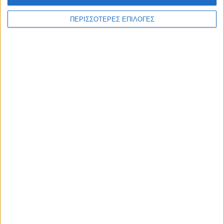
WEB TV
ΠΕΡΙΣΣΟΤΕΡΕΣ ΕΠΙΛΟΓΕΣ
Το πρωτάθλημα της ΑΕΚ στην Καρδίτσα
2/7/2026