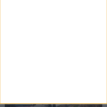
5 Αυγούστου 2026, 6:14 μμ
Παρανάλωμα του πυρός έγινε ΙΧ έξω από
το Μορφοβούνι, έσπευσε η Πυροσβεστική
(ΦΩΤΟ)
ΚΑΡΔΙΤΣΑ