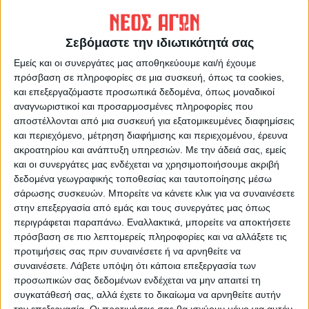
Σεβόμαστε την ιδιωτικότητά σας
Εμείς και οι συνεργάτες μας αποθηκεύουμε και/ή έχουμε
πρόσβαση σε πληροφορίες σε μια συσκευή, όπως τα cookies,
και επεξεργαζόμαστε προσωπικά δεδομένα, όπως μοναδικοί
αναγνωριστικοί και προσαρμοσμένες πληροφορίες που
αποστέλλονται από μια συσκευή για εξατομικευμένες διαφημίσεις
ΝΕΟΣ ΑΓΩΝ
και περιεχόμενο, μέτρηση διαφήμισης και περιεχομένου, έρευνα
https://neosagon.gr
ακροατηρίου και ανάπτυξη υπηρεσιών.
Με την άδειά σας, εμείς
και οι συνεργάτες μας ενδέχεται να χρησιμοποιήσουμε ακριβή
Η Αρχαιότερη Καθημερινή Πρωινή Εφημερίδα της Καρδίτσας
δεδομένα γεωγραφικής τοποθεσίας και ταυτοποίησης μέσω
σάρωσης συσκευών. Μπορείτε να κάνετε κλικ για να συναινέσετε
στην επεξεργασία από εμάς και τους συνεργάτες μας όπως
περιγράφεται παραπάνω. Εναλλακτικά, μπορείτε να αποκτήσετε
πρόσβαση σε πιο λεπτομερείς πληροφορίες και να αλλάξετε τις
προτιμήσεις σας πριν συναινέσετε ή να αρνηθείτε να
ΠΑΡΟΜΟΙΑ ΑΡΘΡΑ
συναινέσετε.
Λάβετε υπόψη ότι κάποια επεξεργασία των
προσωπικών σας δεδομένων ενδέχεται να μην απαιτεί τη
συγκατάθεσή σας, αλλά έχετε το δικαίωμα να αρνηθείτε αυτήν