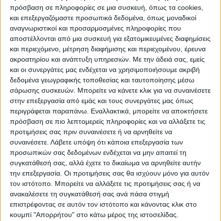
πρόσβαση σε πληροφορίες σε μια συσκευή, όπως τα cookies,
και επεξεργαζόμαστε προσωπικά δεδομένα, όπως μοναδικοί
αναγνωριστικοί και προσαρμοσμένες πληροφορίες που
αποστέλλονται από μια συσκευή για εξατομικευμένες διαφημίσεις
και περιεχόμενο, μέτρηση διαφήμισης και περιεχομένου, έρευνα
ακροατηρίου και ανάπτυξη υπηρεσιών.
Με την άδειά σας, εμείς
και οι συνεργάτες μας ενδέχεται να χρησιμοποιήσουμε ακριβή
δεδομένα γεωγραφικής τοποθεσίας και ταυτοποίησης μέσω
σάρωσης συσκευών. Μπορείτε να κάνετε κλικ για να συναινέσετε
Πολλά συγχαρητήρια σε όλες τις ομάδες,
στην επεξεργασία από εμάς και τους συνεργάτες μας όπως
πολλά ευχαριστώ σε διαιτητές, κριτές,
περιγράφεται παραπάνω. Εναλλακτικά, μπορείτε να αποκτήσετε
πρόσβαση σε πιο λεπτομερείς πληροφορίες και να αλλάξετε τις
ιατρούς και τους ανθρώπους που έτρεξαν
προτιμήσεις σας πριν συναινέσετε ή να αρνηθείτε να
για να γίνει πραγματικότητα αυτό το
συναινέσετε.
Λάβετε υπόψη ότι κάποια επεξεργασία των
πρωτάθλημα, που μετά από δυο χρόνια
προσωπικών σας δεδομένων ενδέχεται να μην απαιτεί τη
συγκατάθεσή σας, αλλά έχετε το δικαίωμα να αρνηθείτε αυτήν
απραξίας λόγω της πανδημίας, έδωσε τη
την επεξεργασία. Οι προτιμήσεις σας θα ισχύουν μόνο για αυτόν
δυνατότητα στις παρέες που
τον ιστότοπο. Μπορείτε να αλλάξετε τις προτιμήσεις σας ή να
δημιουργήθηκαν, να αγωνιστούν στο
ανακαλέσετε τη συγκατάθεσή σας ανά πάσα στιγμή
πανέμορφο Νέο Κλειστό Γυμναστήριο και
επιστρέφοντας σε αυτόν τον ιστότοπο και κάνοντας κλικ στο
κουμπί "Απορρήτου" στο κάτω μέρος της ιστοσελίδας.
να χαρούν το μπάσκετ και τον αθλητισμό.