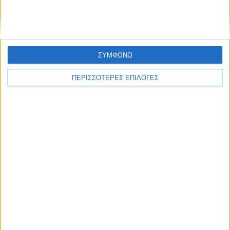
ΣΥΜΦΩΝΩ
ΠΕΡΙΣΣΟΤΕΡΕΣ ΕΠΙΛΟΓΕΣ
ΑΘΛΗΤΙΚΑ
Στο Πρόγραμμα της Περιφέρειας
Θεσσαλίας η κερκίδα στο γήπεδο του
Μασχολουρίου