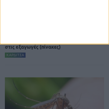
7 Αυγούστου 2026, 10:52 πμ
Θετικό το εμπορικό ισοζύγιο στη
Θεσσαλία, με την Καρδίτσα όμως ουραγό
στις εξαγωγές (πίνακες)
ΚΑΡΔΙΤΣΑ