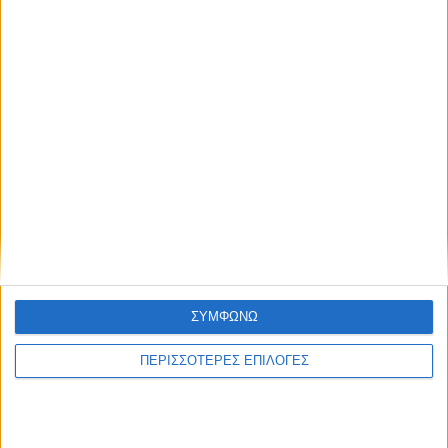
ΕΛΛΑΔΑ
Στα 65 τα κρούσματα του Ιού Δυτικού
Νείλου στην Ελλάδα
ΘΕΣΣΑΛΙΑ FM
ΣΥΜΦΩΝΩ
ΑΚΟΥΣΤΕ ΖΩΝΤΑΝΑ
ΠΕΡΙΣΣΟΤΕΡΕΣ ΕΠΙΛΟΓΕΣ
ΕΠΙΚΕΦΑΛΗΣ ΕΙΔΗΣΕΙΣ