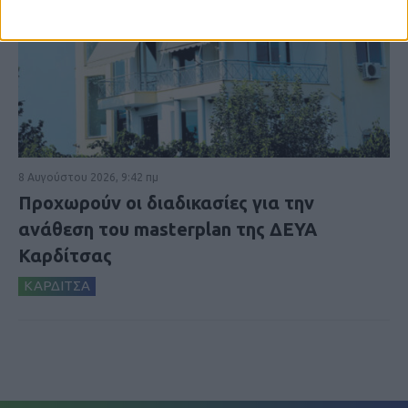
8 Αυγούστου 2026, 9:42 πμ
Προχωρούν οι διαδικασίες για την
ανάθεση του masterplan της ΔΕΥΑ
Καρδίτσας
ΚΑΡΔΙΤΣΑ