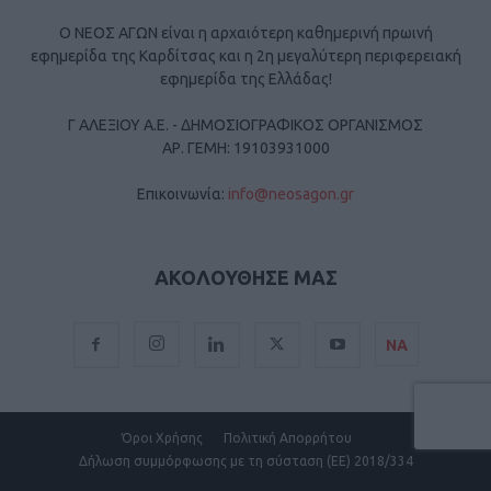
Ο ΝΕΟΣ ΑΓΩΝ είναι η αρχαιότερη καθημερινή πρωινή
εφημερίδα της Καρδίτσας και η 2η μεγαλύτερη περιφερειακή
εφημερίδα της Ελλάδας!
Γ ΑΛΕΞΙΟΥ Α.Ε. - ΔΗΜΟΣΙΟΓΡΑΦΙΚΟΣ ΟΡΓΑΝΙΣΜΟΣ
ΑΡ. ΓΕΜΗ: 19103931000
Επικοινωνία:
info@neosagon.gr
ΑΚΟΛΟΥΘΗΣΕ ΜΑΣ
ΝΑ
Όροι Χρήσης
Πολιτική Απορρήτου
Δήλωση συμμόρφωσης με τη σύσταση (ΕΕ) 2018/334