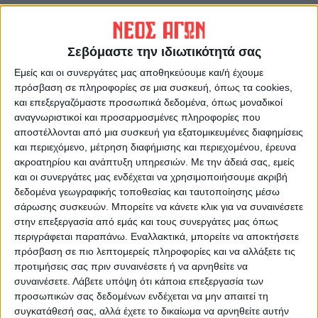
ΠΡΟΗΓΟΥΜΕΝΟ ΑΡΘΡΟ
ΕΠΟΜΕΝΟ ΑΡΘΡΟ
«Η Ελλάδα θέλει πόλεμο»:
Με ΑΕΚ εκτός έδρας ξεκινάει
Σκηνικό έντασης στήνουν
ο ΑΣΚ στη basket league!
Σεβόμαστε την ιδιωτικότητά σας
τουρκικά ΜΜΕ
Εμείς και οι συνεργάτες μας αποθηκεύουμε και/ή έχουμε
πρόσβαση σε πληροφορίες σε μια συσκευή, όπως τα cookies,
και επεξεργαζόμαστε προσωπικά δεδομένα, όπως μοναδικοί
αναγνωριστικοί και προσαρμοσμένες πληροφορίες που
αποστέλλονται από μια συσκευή για εξατομικευμένες διαφημίσεις
και περιεχόμενο, μέτρηση διαφήμισης και περιεχομένου, έρευνα
ακροατηρίου και ανάπτυξη υπηρεσιών.
Με την άδειά σας, εμείς
και οι συνεργάτες μας ενδέχεται να χρησιμοποιήσουμε ακριβή
δεδομένα γεωγραφικής τοποθεσίας και ταυτοποίησης μέσω
ΝΕΟΣ ΑΓΩΝ
σάρωσης συσκευών. Μπορείτε να κάνετε κλικ για να συναινέσετε
στην επεξεργασία από εμάς και τους συνεργάτες μας όπως
https://neosagon.gr
περιγράφεται παραπάνω. Εναλλακτικά, μπορείτε να αποκτήσετε
Η Αρχαιότερη Καθημερινή Πρωινή Εφημερίδα της Καρδίτσας
πρόσβαση σε πιο λεπτομερείς πληροφορίες και να αλλάξετε τις
προτιμήσεις σας πριν συναινέσετε ή να αρνηθείτε να
συναινέσετε.
Λάβετε υπόψη ότι κάποια επεξεργασία των
προσωπικών σας δεδομένων ενδέχεται να μην απαιτεί τη
συγκατάθεσή σας, αλλά έχετε το δικαίωμα να αρνηθείτε αυτήν