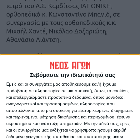
ιατρό του Α.Σ. Καρδίτσας ΙΑΠΩΝΙΚΗ,
ορθοπεδικό κ. Κωνσταντίνο Μπανιό, σε
συνεργασία με τους ορθοπεδικούς κ.κ.
Μιχαήλ Χαντέ, Νικόλαο Δοξαριώτη,
Αθανάσιο Λιάντση.
Ο Α.Σ. Καρδίτσας ΙΑΠΩΝΙΚΗ ευχαριστεί
θερμά τους ανωτέρω ιατρούς για τη
συνδρομή τους στην επέμβαση και όλο το
Σεβόμαστε την ιδιωτικότητά σας
προσωπικό για τη φροντίδα προς τον
Εμείς και οι συνεργάτες μας αποθηκεύουμε και/ή έχουμε
αθλητή μας, στον οποίο εύχεται ομαλή και
πρόσβαση σε πληροφορίες σε μια συσκευή, όπως τα cookies,
και επεξεργαζόμαστε προσωπικά δεδομένα, όπως μοναδικοί
γρήγορη ανάρρωση».
αναγνωριστικοί και προσαρμοσμένες πληροφορίες που
αποστέλλονται από μια συσκευή για εξατομικευμένες διαφημίσεις
και περιεχόμενο, μέτρηση διαφήμισης και περιεχομένου, έρευνα
ακροατηρίου και ανάπτυξη υπηρεσιών.
Με την άδειά σας, εμείς
και οι συνεργάτες μας ενδέχεται να χρησιμοποιήσουμε ακριβή
δεδομένα γεωγραφικής τοποθεσίας και ταυτοποίησης μέσω