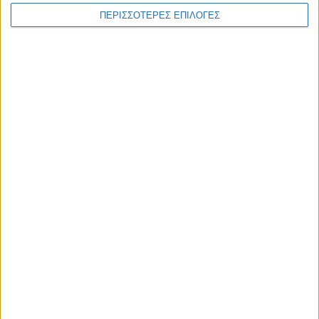
ΠΕΡΙΣΣΟΤΕΡΕΣ ΕΠΙΛΟΓΕΣ
ΑΘΛΗΤΙΚΑ
Ισόπαλος στο ΟΑΚΑ ο Παναθηναϊκός με
την ΤΣΣΚΑ Σόφιας (1-1)
ΘΕΣΣΑΛΙΑ FM
ΑΚΟΥΣΤΕ ΖΩΝΤΑΝΑ