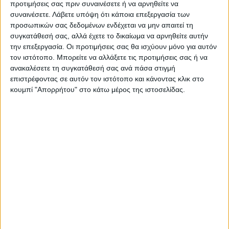
προτιμήσεις σας πριν συναινέσετε ή να αρνηθείτε να
ΑΓΩΝ στο Google News!
συναινέσετε.
Λάβετε υπόψη ότι κάποια επεξεργασία των
προσωπικών σας δεδομένων ενδέχεται να μην απαιτεί τη
Όλες οι εξελίξεις στην περιοχή της
Καρδίτσας και ευρύτερα της Θεσσαλίας
συγκατάθεσή σας, αλλά έχετε το δικαίωμα να αρνηθείτε αυτήν
την επεξεργασία. Οι προτιμήσεις σας θα ισχύουν μόνο για αυτόν
τον ιστότοπο. Μπορείτε να αλλάξετε τις προτιμήσεις σας ή να
ανακαλέσετε τη συγκατάθεσή σας ανά πάσα στιγμή
ΠΡΟΗΓΟΥΜΕΝΟ ΑΡΘΡΟ
ΕΠΟΜΕΝΟ ΑΡΘΡΟ
επιστρέφοντας σε αυτόν τον ιστότοπο και κάνοντας κλικ στο
Πάνω από 6,5 ευρώ/κιλό
Νέα πορεία φοιτητών της
κουμπί "Απορρήτου" στο κάτω μέρος της ιστοσελίδας.
αναμένονται οι φετινές τιμές
Γεωπονικής μέχρι το
παραγωγού για τον
δημαρχείο Λάρισας για τα...
Πασχαλινό οβελία
πτυχία χωρίς αντίκρισμα
ΝΕΟΣ ΑΓΩΝ