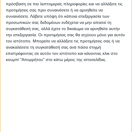
πρόσβαση σε πιο λεπτομερείς πληροφορίες και να αλλάξετε τις
προτιμήσεις σας πριν συναινέσετε ή να αρνηθείτε να
συναινέσετε.
Λάβετε υπόψη ότι κάποια επεξεργασία των
Ακολούθησε την εφημερίδα ΝΕΟΣ
προσωπικών σας δεδομένων ενδέχεται να μην απαιτεί τη
ΑΓΩΝ στο Google News!
συγκατάθεσή σας, αλλά έχετε το δικαίωμα να αρνηθείτε αυτήν
την επεξεργασία. Οι προτιμήσεις σας θα ισχύουν μόνο για αυτόν
Όλες οι εξελίξεις στην περιοχή της
Καρδίτσας και ευρύτερα της Θεσσαλίας
τον ιστότοπο. Μπορείτε να αλλάξετε τις προτιμήσεις σας ή να
ανακαλέσετε τη συγκατάθεσή σας ανά πάσα στιγμή
επιστρέφοντας σε αυτόν τον ιστότοπο και κάνοντας κλικ στο
κουμπί "Απορρήτου" στο κάτω μέρος της ιστοσελίδας.
ΠΡΟΗΓΟΥΜΕΝΟ ΑΡΘΡΟ
ΕΠΟΜΕΝΟ ΑΡΘΡΟ
Συνεχείς οι κλοπές στα
Βόλος : Οδηγήθηκε στον
νεκροταφεία της Καρδίτσας
ανακριτή για να απολογηθεί
ο 50χρονος που δολοφόνησε
τον κουνιάδο του