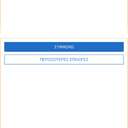
ΠΟΛΙΤΙΣΜΟΣ
Με επιτυχία ολοκληρώθηκε η θερινή
κατασκήνωση του Σώματος Ελληνικού
Οδηγισμού στα Κανάλια
ΣΥΜΦΩΝΩ
ΠΕΡΙΣΣΟΤΕΡΕΣ ΕΠΙΛΟΓΕΣ