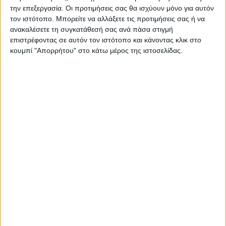
την επεξεργασία. Οι προτιμήσεις σας θα ισχύουν μόνο για αυτόν
τον ιστότοπο. Μπορείτε να αλλάξετε τις προτιμήσεις σας ή να
ΠΑΡΟΜΟΙΑ ΑΡΘΡΑ
ανακαλέσετε τη συγκατάθεσή σας ανά πάσα στιγμή
επιστρέφοντας σε αυτόν τον ιστότοπο και κάνοντας κλικ στο
κουμπί "Απορρήτου" στο κάτω μέρος της ιστοσελίδας.
ΓΝΩΜΕΣ & ΣΧΟΛΙΑ
Ουραγός των εξαγωγών ο Ν. Καρδίτσας: