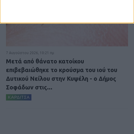
7 Αυγούστου 2026, 10:21 πμ
Μετά από θάνατο κατοίκου
επιβεβαιώθηκε το κρούσμα του ιού του
Δυτικού Νείλου στην Κυψέλη - ο Δήμος
Σοφάδων στις...
ΚΑΡΔΙΤΣΑ