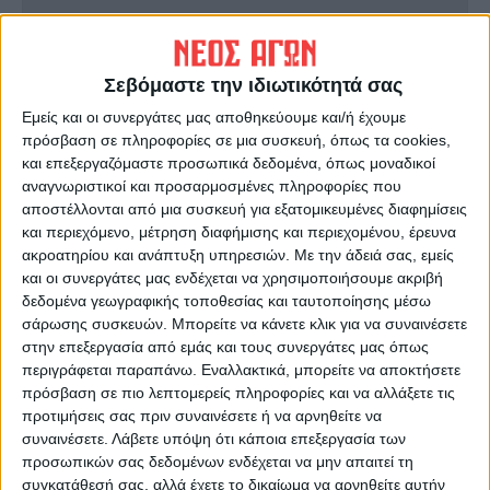
ΠΡΟΗΓΟΥΜΕΝΟ ΑΡΘΡΟ
ΕΠΟΜΕΝΟ ΑΡΘΡΟ
Σεβόμαστε την ιδιωτικότητά σας
Σε πρώτο ενικό 12/11/2024
Ημέρα εξ ολοκλήρου των
παιδιών, επιβράβευση της
Εμείς και οι συνεργάτες μας αποθηκεύουμε και/ή έχουμε
γνώσης στα Μαθηματικά
πρόσβαση σε πληροφορίες σε μια συσκευή, όπως τα cookies,
και επεξεργαζόμαστε προσωπικά δεδομένα, όπως μοναδικοί
αναγνωριστικοί και προσαρμοσμένες πληροφορίες που
αποστέλλονται από μια συσκευή για εξατομικευμένες διαφημίσεις
και περιεχόμενο, μέτρηση διαφήμισης και περιεχομένου, έρευνα
ακροατηρίου και ανάπτυξη υπηρεσιών.
Με την άδειά σας, εμείς
και οι συνεργάτες μας ενδέχεται να χρησιμοποιήσουμε ακριβή
δεδομένα γεωγραφικής τοποθεσίας και ταυτοποίησης μέσω
σάρωσης συσκευών. Μπορείτε να κάνετε κλικ για να συναινέσετε
στην επεξεργασία από εμάς και τους συνεργάτες μας όπως
ΝΕΟΣ ΑΓΩΝ
περιγράφεται παραπάνω. Εναλλακτικά, μπορείτε να αποκτήσετε
https://neosagon.gr
πρόσβαση σε πιο λεπτομερείς πληροφορίες και να αλλάξετε τις
προτιμήσεις σας πριν συναινέσετε ή να αρνηθείτε να
Η Αρχαιότερη Καθημερινή Πρωινή Εφημερίδα της Καρδίτσας
συναινέσετε.
Λάβετε υπόψη ότι κάποια επεξεργασία των
προσωπικών σας δεδομένων ενδέχεται να μην απαιτεί τη
συγκατάθεσή σας, αλλά έχετε το δικαίωμα να αρνηθείτε αυτήν