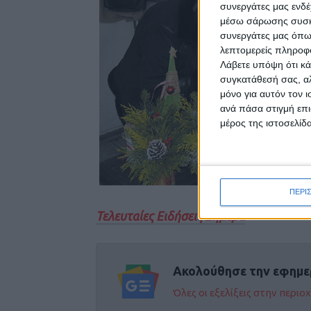
συνεργάτες μας ενδέ
μέσω σάρωσης συσκευ
συνεργάτες μας όπω
λεπτομερείς πληροφορ
Λάβετε υπόψη ότι κά
συγκατάθεσή σας, αλ
μόνο για αυτόν τον 
ανά πάσα στιγμή επι
μέρος της ιστοσελίδα
ΠΕΡΙ
Τελευταίες Ειδήσεις Σήμερα
Ακολούθησε την εφημε
Όλες οι εξελίξεις στην περι