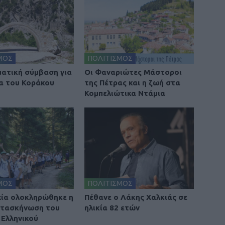
ΜΟΣ
ΠΟΛΙΤΙΣΜΟΣ
ατική σύμβαση για
Οι Φαναριώτες Μάστοροι
α του Κοράκου
της Πέτρας και η ζωή στα
Κομπελιώτικα Ντάμια
ΜΟΣ
ΠΟΛΙΤΙΣΜΟΣ
χία ολοκληρώθηκε η
Πέθανε ο Λάκης Χαλκιάς σε
ατασκήνωση του
ηλικία 82 ετών
Ελληνικού