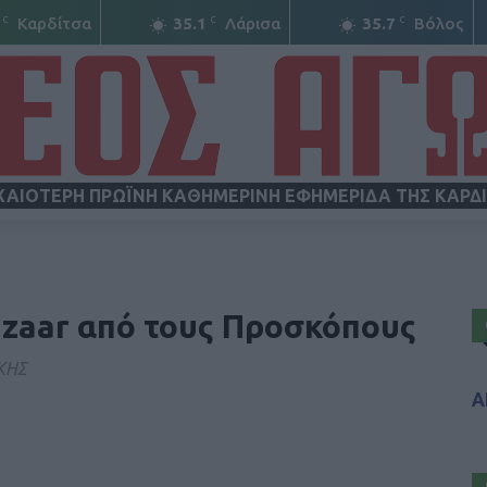
C
C
C
Καρδίτσα
35.1
Λάρισα
35.7
Βόλος
ΧΑΙΟΤΕΡΗ ΠΡΩΪΝΗ ΚΑΘΗΜΕΡΙΝΗ ΕΦΗΜΕΡΙΔΑ ΤΗΣ ΚΑΡΔ
ΝΕΟΣ
azaar από τους Προσκόπους
ΚΗΣ
Α
ΑΓΩΝ