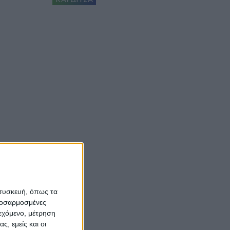
 συσκευή, όπως τα
προσαρμοσμένες
ιεχόμενο, μέτρηση
ς, εμείς και οι