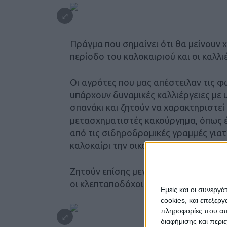
Πράγμα που σημαίνει ότι θα μείνουν χ
περίοδο του καλοκαιριού και οι καλ
Οι αγρότες που μας απέστειλαν τις 
υπάρχουν δυναμικές καλλιέργειες με
σπανάκι και ζητούν να χαρακτηριστεί
μετασχηματιστές κακούργημα, όπως έ
από τις σιδηροδρομικές γραμμές γιατ
καλοκαίρι την οικονομική τους επιβίω
Ζητούν επίσης μεγαλύτερη αστυνόμευ
οι κλεπταποδόχοι του χαλκού, ώστε ν
Εμείς και οι συνεργ
cookies, και επεξε
πληροφορίες που απο
διαφήμισης και περι