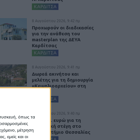
ΚΑΡΔΙΤΣΑ
8 Αυγούστου 2026, 9:42 πμ
Προχωρούν οι διαδικασίες
για την ανάθεση του
masterplan της ΔΕΥΑ
Καρδίτσας
ΚΑΡΔΙΤΣΑ
8 Αυγούστου 2026, 9:41 πμ
Δωρεά ακινήτου και
μελέτης για τη δημιουργία
«Κειμηλιοαρχείου» στη
Ρεντίνα
ΚΑΡΔΙΤΣΑ
8 Αυγούστου 2026, 9:40 πμ
 συσκευή, όπως τα
2,3 εκατ. ευρώ για τη
προσαρμοσμένες
φοιτητική στέγη στο
ιεχόμενο, μέτρηση
Πανεπιστήμιο Θεσσαλίας
ς, εμείς και οι
ΚΑΡΔΙΤΣΑ