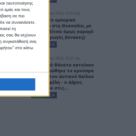
και ταυτοποίησης
ό εμάς και τους
7 Αυγούστου 2026, 10:52 πμ
σβαση σε πιο
Θετικό το εμπορικό
τε να συναινέσετε.
ισοζύγιο στη Θεσσαλία, με
αιτεί τη
την Καρδίτσα όμως ουραγό
εις σας θα ισχύουν
στις εξαγωγές (πίνακες)
 τη συγκατάθεσή σας
ΚΑΡΔΙΤΣΑ
ορρήτου" στο κάτω
7 Αυγούστου 2026, 10:21 πμ
Μετά από θάνατο κατοίκου
επιβεβαιώθηκε το κρούσμα
του ιού του Δυτικού Νείλου
στην Κυψέλη - ο Δήμος
Σοφάδων στις...
ΚΑΡΔΙΤΣΑ