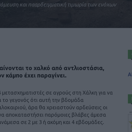
νόμευση και πααρδειγματική τιμωρία των ενόχων
μαίνονται το χαλκό από αντλιοστάσια,
Α
ν κάμπο έχει παραγίνει.
 μετασχηματιστές σε αγρούς στη Χάλκη για να
α το γεγονός ότι αυτή την βδομάδα
αλοκαιριού, άρα θα χρειαστούν αρδεύσεις οι
ι να αποκαταστήσει παρόμοιες βλάβες άμεσα
νάμεσα σε 2 με 3 ή ακόμη και 4 εβδομάδες.