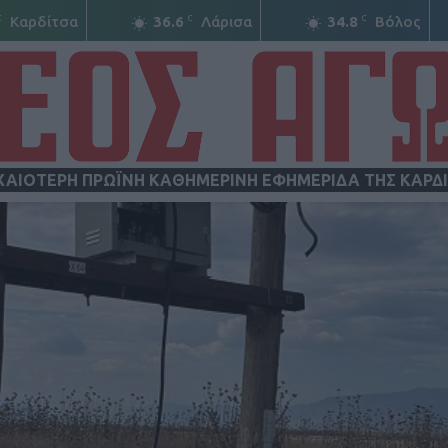
C
C
C
Καρδίτσα
36.6
Λάρισα
34.8
Βόλος
ΧΑΙΟΤΕΡΗ ΠΡΩΪΝΗ ΚΑΘΗΜΕΡΙΝΗ ΕΦΗΜΕΡΙΔΑ ΤΗΣ ΚΑΡΔ
ΝΕΟΣ
ΑΓΩΝ