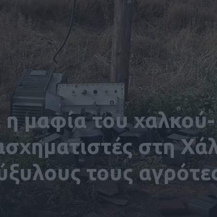
 η μαφία του χαλκού-
ασχηματιστές στη Χά
ύξυλους τους αγρότε