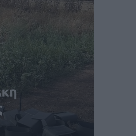
λκη
ς