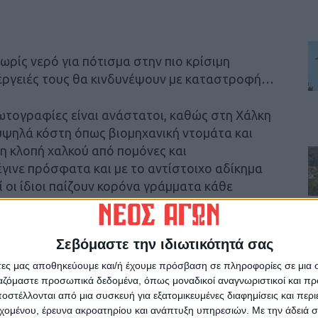
ωρίς νερό για πότισμα στην πιο κρίσιμη
λιέργειές τους θα κινδυνέψουν με καταστροφή…
φωτογραφίες είναι ανάστατοι, καθώς στη Χάλκη
 υψηλά κόστη όπως βιομηχανική ντομάτα και
 η κλοπή χαλκού από πομόνες και
γινε πρόσφατα και με το αντίστοιχο αδίκημα
ί οι ίδιοι παίζουν κορόνα γράμματα κάθε
ση.
ση στα χωριά και επιτέλους να διωχθούν και
Σεβόμαστε την ιδιωτικότητά σας
α παταχθει το κακό στη ρίζα του…
άτες μας αποθηκεύουμε και/ή έχουμε πρόσβαση σε πληροφορίες σε μια
ργαζόμαστε προσωπικά δεδομένα, όπως μοναδικοί αναγνωριστικοί και 
στέλλονται από μια συσκευή για εξατομικευμένες διαφημίσεις και περ
εχομένου, έρευνα ακροατηρίου και ανάπτυξη υπηρεσιών.
Με την άδειά σα