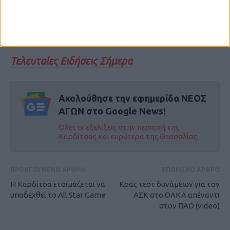
περιβαλλοντικού οφέλους, όπως για
παράδειγμα Αρωματικά και Φαρμακευτικά
Φυτά, κλπ.
Τελευταίες Ειδήσεις Σήμερα
Ακολούθησε την εφημερίδα ΝΕΟΣ
ΑΓΩΝ στο Google News!
Όλες οι εξελίξεις στην περιοχή της
Καρδίτσας και ευρύτερα της Θεσσαλίας
ΠΡΟΗΓΟΥΜΕΝΟ ΑΡΘΡΟ
ΕΠΟΜΕΝΟ ΑΡΘΡΟ
Η Καρδίτσα ετοιμάζεται να
Κρας τεστ δυνάμεων για τον
υποδεχθεί το All Star Game
ΑΣΚ στο ΟΑΚΑ απέναντι
στον ΠΑΟ (video)