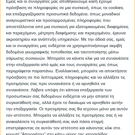
Εμείς και οι συνεργάτες μας αποθηκεύουμε και/ή έχουμε
κτηνοτροφία. Με βάση αυτή, τονίζεται ότι η
πρόσβαση σε πληροφορίες σε μια συσκευή, όπως τα cookies,
Θεσσαλική γεωργία απειλείται άμεσα από 4
και επεξεργαζόμαστε προσωπικά δεδομένα, όπως μοναδικοί
αναγνωριστικοί και προσαρμοσμένες πληροφορίες που
κινδύνους:
αποστέλλονται από μια συσκευή για εξατομικευμένες διαφημίσεις
– Τον συνεχιζόμενο κίνδυνο πλημμυρών και
και περιεχόμενο, μέτρηση διαφήμισης και περιεχομένου, έρευνα
καταστροφής του 50% των καλλιεργειών
ακροατηρίου και ανάπτυξη υπηρεσιών.
Με την άδειά σας, εμείς
στα πλέον γόνιμα πεδινά και αρδευόμενα
και οι συνεργάτες μας ενδέχεται να χρησιμοποιήσουμε ακριβή
δεδομένα γεωγραφικής τοποθεσίας και ταυτοποίησης μέσω
εδάφη από φαινόμενα όπως ο Daniel
σάρωσης συσκευών. Μπορείτε να κάνετε κλικ για να συναινέσετε
-δραματική μείωση διαθεσιμότητας του
στην επεξεργασία από εμάς και τους συνεργάτες μας όπως
αρδευτικού νερού λόγω υποβάθμισης των
περιγράφεται παραπάνω. Εναλλακτικά, μπορείτε να αποκτήσετε
πρόσβαση σε πιο λεπτομερείς πληροφορίες και να αλλάξετε τις
υδροφορέων
προτιμήσεις σας πριν συναινέσετε ή να αρνηθείτε να
-Τη διάβρωση και ερημοποίηση τεραστίων
συναινέσετε.
Λάβετε υπόψη ότι κάποια επεξεργασία των
επικλινών εκτάσεων λόγω αποψίλωσης και
προσωπικών σας δεδομένων ενδέχεται να μην απαιτεί τη
υποβάθμισης του εδάφους.
συγκατάθεσή σας, αλλά έχετε το δικαίωμα να αρνηθείτε αυτήν
την επεξεργασία. Οι προτιμήσεις σας θα ισχύουν μόνο για αυτόν
-Την υποβάθμιση της γονιμότητας των
τον ιστότοπο. Μπορείτε να αλλάξετε τις προτιμήσεις σας ή να
περισσότερων εδαφών κάτω από μη
ανακαλέσετε τη συγκατάθεσή σας ανά πάσα στιγμή
αειφορική καλλιέργεια με συνεπακόλουθη
επιστρέφοντας σε αυτόν τον ιστότοπο και κάνοντας κλικ στο
κουμπί "Απορρήτου" στο κάτω μέρος της ιστοσελίδας.