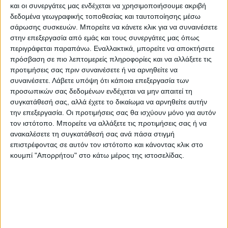
και οι συνεργάτες μας ενδέχεται να χρησιμοποιήσουμε ακριβή
Υποδομών
(Συντήρηση και καθαρισμός
δεδομένα γεωγραφικής τοποθεσίας και ταυτοποίησης μέσω
δημοσίων πάρκων, καθαρισμός φρεατίων για
σάρωσης συσκευών. Μπορείτε να κάνετε κλικ για να συναινέσετε
αποκατάσταση της απορροής υδάτων,
στην επεξεργασία από εμάς και τους συνεργάτες μας όπως
αποκατάσταση και καθαρισμός σχολικών,
περιγράφεται παραπάνω. Εναλλακτικά, μπορείτε να αποκτήσετε
πολιτιστικών κτιρίων κ.λπ.).
πρόσβαση σε πιο λεπτομερείς πληροφορίες και να αλλάξετε τις
προτιμήσεις σας πριν συναινέσετε ή να αρνηθείτε να
Περιβαλλοντικές δράσεις
(Δράσεις
συναινέσετε.
Λάβετε υπόψη ότι κάποια επεξεργασία των
αναδάσωσης για την ανάπλαση περιοχών,
προσωπικών σας δεδομένων ενδέχεται να μην απαιτεί τη
καθαρισμός ρεμάτων με την αφαίρεση
συγκατάθεσή σας, αλλά έχετε το δικαίωμα να αρνηθείτε αυτήν
την επεξεργασία. Οι προτιμήσεις σας θα ισχύουν μόνο για αυτόν
απορριμμάτων, κατεστραμμένων δέντρων και
τον ιστότοπο. Μπορείτε να αλλάξετε τις προτιμήσεις σας ή να
κλαδιών, απομάκρυνση φερτών υλικών από
ανακαλέσετε τη συγκατάθεσή σας ανά πάσα στιγμή
καλλιεργήσιμες εκτάσεις κ.λπ.).
επιστρέφοντας σε αυτόν τον ιστότοπο και κάνοντας κλικ στο
κουμπί "Απορρήτου" στο κάτω μέρος της ιστοσελίδας.
Υποστήριξη Δημοτικών
Υπηρεσιών
(Υποστήριξη κοινωνικών υπηρεσιών
όπως κοινωνικά παντοπωλεία, δομές
φιλοξενίας, ενίσχυση διοικητικών υπηρεσιών
των κοινωνικών υπηρεσιών, ενίσχυση
επιστημονικών ομάδων σχεδιασμού και