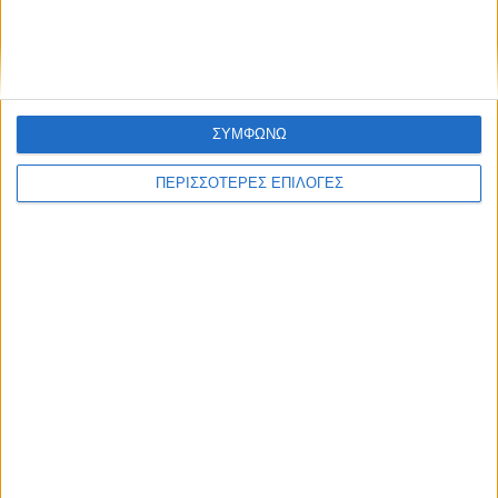
κρατούμενοι σε χώρο για 54
ΣΥΜΦΩΝΩ
ΠΕΡΙΣΣΟΤΕΡΕΣ ΕΠΙΛΟΓΕΣ
ΘΕΣΣΑΛΙΑ
ΣΥΛΛΟΓΟΣ ΠΑΣΧΟΝΤΩΝ ΘΑΛΑΣΣΑΙΜΙΑΣ