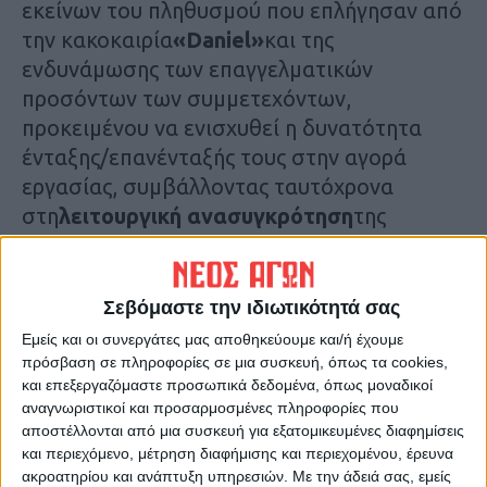
εκείνων του πληθυσμού που επλήγησαν από
την κακοκαιρία
«Daniel»
και της
ενδυνάμωσης των επαγγελματικών
προσόντων των συμμετεχόντων,
προκειμένου να ενισχυθεί η δυνατότητα
ένταξης/επανένταξής τους στην αγορά
εργασίας, συμβάλλοντας ταυτόχρονα
στη
λειτουργική ανασυγκρότηση
της
περιοχής με την αποκατάσταση των ζημιών
και την αναβάθμιση των τοπικών υποδομών
και υπηρεσιών.
Σεβόμαστε την ιδιωτικότητά σας
Εμείς και οι συνεργάτες μας αποθηκεύουμε και/ή έχουμε
Μέσω της δράσης προβλέπεται η
πρόσβαση σε πληροφορίες σε μια συσκευή, όπως τα cookies,
και επεξεργαζόμαστε προσωπικά δεδομένα, όπως μοναδικοί
τοποθέτηση 2.182 άνεργων στους κάτωθι
αναγνωριστικοί και προσαρμοσμένες πληροφορίες που
ενδεικτικούς τομείς απασχόλησης:
αποστέλλονται από μια συσκευή για εξατομικευμένες διαφημίσεις
και περιεχόμενο, μέτρηση διαφήμισης και περιεχομένου, έρευνα
Αποκατάσταση Δημόσιων
ακροατηρίου και ανάπτυξη υπηρεσιών.
Με την άδειά σας, εμείς