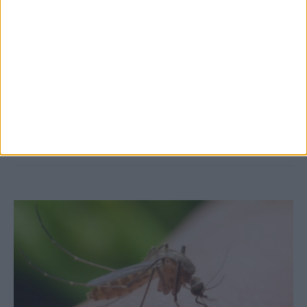
7 Αυγούστου 2026, 10:52 πμ
Θετικό το εμπορικό ισοζύγιο στη
Θεσσαλία, με την Καρδίτσα όμως ουραγό
στις εξαγωγές (πίνακες)
ΚΑΡΔΙΤΣΑ