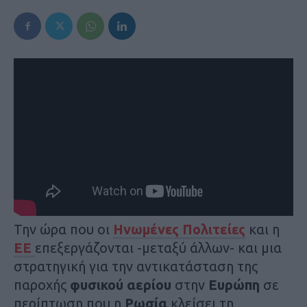
Την ώρα που οι
Ηνωμένες Πολιτείες
και η
ΕΕ
επεξεργάζονται -μεταξύ άλλων- και μια
στρατηγική για την αντικατάσταση της
παροχής
φυσικού αερίου
στην
Ευρώπη
σε
περίπτωση που η
Ρωσία
κλείσει τη