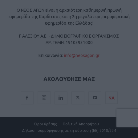
Ο ΝΕΟΣ ΑΓΩΝ είναι η αρχαιότερη καθημερινή πρωινή
εφημερίδα της Καρδίτσας και η 2η μεγαλύτερη περιφερειακή
εφημερίδα της Ελλάδας!
Γ ΑΛΕΞΙΟΥ Α.Ε. - ΔΗΜΟΣΙΟΓΡΑΦΙΚΟΣ ΟΡΓΑΝΙΣΜΟΣ
ΑΡ. ΓΕΜΗ: 19103931000
Επικοινωνία:
info@neosagon.gr
ΑΚΟΛΟΥΘΗΣΕ ΜΑΣ
ΝΑ
Όροι Χρήσης
Πολιτική Απορρήτου
Δήλωση συμμόρφωσης με τη σύσταση (ΕΕ) 2018/334