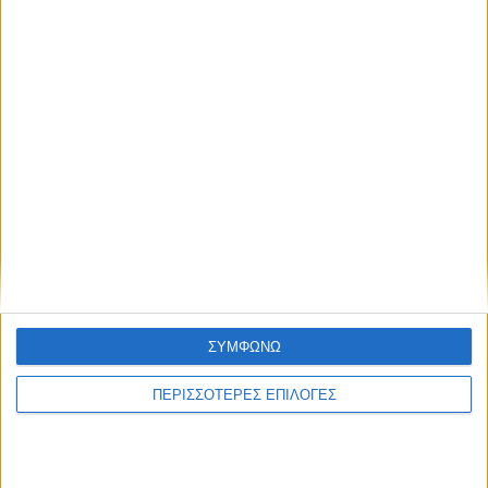
ΔΙΕΘΝΗ
ΣΥΜΦΩΝΩ
Έκθεση-σοκ για τη Βενεζουέλα:
ΠΕΡΙΣΣΟΤΕΡΕΣ ΕΠΙΛΟΓΕΣ
Υποσιτισμός, σκέψεις αυτοκτονίας και
τεράστιες ελλείψεις στα σχολεία