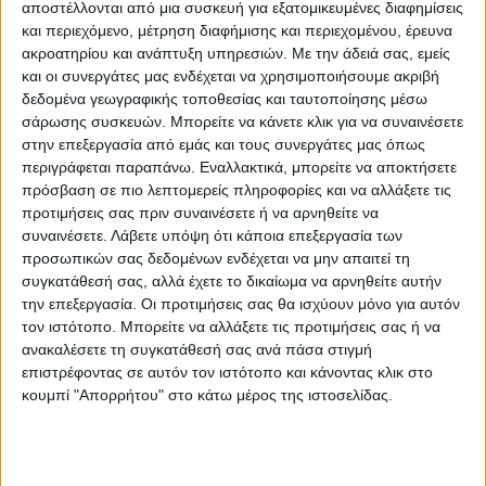
αποστέλλονται από μια συσκευή για εξατομικευμένες διαφημίσεις
περίπτωση «παγώματος» του
ρωσικού
και περιεχόμενο, μέτρηση διαφήμισης και περιεχομένου, έρευνα
αερίου.
ακροατηρίου και ανάπτυξη υπηρεσιών.
Με την άδειά σας, εμείς
και οι συνεργάτες μας ενδέχεται να χρησιμοποιήσουμε ακριβή
Μεταξύ των μεγάλων οικονομιών της
δεδομένα γεωγραφικής τοποθεσίας και ταυτοποίησης μέσω
σάρωσης συσκευών. Μπορείτε να κάνετε κλικ για να συναινέσετε
Ευρώπης
, η
Γερμανία
εισάγει περίπου το
στην επεξεργασία από εμάς και τους συνεργάτες μας όπως
ήμισυ του φυσικού της αερίου από τη
περιγράφεται παραπάνω. Εναλλακτικά, μπορείτε να αποκτήσετε
Ρωσία
, ενώ η
Γαλλία
λαμβάνει μόνο το ένα
πρόσβαση σε πιο λεπτομερείς πληροφορίες και να αλλάξετε τις
προτιμήσεις σας πριν συναινέσετε ή να αρνηθείτε να
τέταρτο των αναγκών της, σύμφωνα με τα
συναινέσετε.
Λάβετε υπόψη ότι κάποια επεξεργασία των
τελευταία διαθέσιμα στοιχεία.
προσωπικών σας δεδομένων ενδέχεται να μην απαιτεί τη
συγκατάθεσή σας, αλλά έχετε το δικαίωμα να αρνηθείτε αυτήν
Η μεγαλύτερη πηγή
γαλλικού φυσικού
την επεξεργασία. Οι προτιμήσεις σας θα ισχύουν μόνο για αυτόν
τον ιστότοπο. Μπορείτε να αλλάξετε τις προτιμήσεις σας ή να
αερίου
ήταν η
Νορβηγία
, παρέχοντας το
ανακαλέσετε τη συγκατάθεσή σας ανά πάσα στιγμή
35%. Η Ιταλία θα είναι επίσης μεταξύ των
επιστρέφοντας σε αυτόν τον ιστότοπο και κάνοντας κλικ στο
πιο επηρεαζόμενων με εξάρτηση 46% από
κουμπί "Απορρήτου" στο κάτω μέρος της ιστοσελίδας.
το ρωσικό αέριο.
Το
Ηνωμένο Βασίλειο
βρίσκεται σε