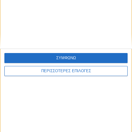
ΠΟΛΙΤΙΣΜΟΣ
Προγραμματική σύμβαση για τη γέφυρα
του Κοράκου
ΣΥΜΦΩΝΩ
ΠΕΡΙΣΣΟΤΕΡΕΣ ΕΠΙΛΟΓΕΣ