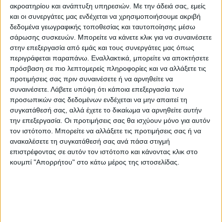
ακροατηρίου και ανάπτυξη υπηρεσιών.
Με την άδειά σας, εμείς
στην υπόλοιπη Ελλάδα όπως Παράφωνο
και οι συνεργάτες μας ενδέχεται να χρησιμοποιήσουμε ακριβή
Jazz Club, Dizzy Miles, Café Αλάβαστρον,
δεδομένα γεωγραφικής τοποθεσίας και ταυτοποίησης μέσω
σάρωσης συσκευών. Μπορείτε να κάνετε κλικ για να συναινέσετε
Αυλαία, Duente (Λάρισα) κ.ά. και φεστιβάλ
στην επεξεργασία από εμάς και τους συνεργάτες μας όπως
σε Ελλάδα και Κύπρο όπως: Στέγη
περιγράφεται παραπάνω. Εναλλακτικά, μπορείτε να αποκτήσετε
Γραμμάτων & Τεχνών – Ίδρυμα Ωνάση (1o
πρόσβαση σε πιο λεπτομερείς πληροφορίες και να αλλάξετε τις
Πανόραμα Ελληνικής Τζαζ), 12ο Ευρωπαϊκό
προτιμήσεις σας πριν συναινέσετε ή να αρνηθείτε να
συναινέσετε.
Λάβετε υπόψη ότι κάποια επεξεργασία των
Φεστιβάλ Τζαζ Δήμου Αθηναίων
προσωπικών σας δεδομένων ενδέχεται να μην απαιτεί τη
(Τεχνόπολις 2012, όπου απέσπασε το
συγκατάθεσή σας, αλλά έχετε το δικαίωμα να αρνηθείτε αυτήν
βραβείο κριτών), 1ο Τζαζ Φεστιβάλ
την επεξεργασία. Οι προτιμήσεις σας θα ισχύουν μόνο για αυτόν
τον ιστότοπο. Μπορείτε να αλλάξετε τις προτιμήσεις σας ή να
Καλαμάτας, Τζαζ Φεστιβάλ Τήνου, Τζαζ
ανακαλέσετε τη συγκατάθεσή σας ανά πάσα στιγμή
Φεστιβάλ Ζακύνθου (Zante Jazz Festival),
επιστρέφοντας σε αυτόν τον ιστότοπο και κάνοντας κλικ στο
Μονή Λαζαριστών (Θεσσαλονίκη),
κουμπί "Απορρήτου" στο κάτω μέρος της ιστοσελίδας.
Καστελλιώτισσα (Λευκωσία), Φεστιβάλ
Πανεπιστημίου Κύπρου στην Αξιοθέα
(Λευκωσία).