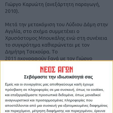
Γιώργο Καρυώτη (ανεξάρτητη παραγωγή,
2010).
Μετά την μετακόμιση του Λύδιου Δάμη στην
Αγγλία, στο σχήμα συμμετέχει ο
Χρυσόστομος Μπουκάλης ενώ στη συνέχεια
το συγκρότημα καθιερώνεται με τον
Δημήτρη Τσεκούρα. Το
2011 ηχογραφούν ξανά με τον Γιώργο
Καρυώτη το δεύτερο CD με τίτλο Μετέωρα.
Σε αυτό συμμετέχουν τρεις στενοί φίλοι του
Σεβόμαστε την ιδιωτικότητά σας
συγκροτήματος, οι: Κώστας Τατσάκης
Εμείς και οι συνεργάτες μας αποθηκεύουμε και/ή έχουμε
(τύμπανα), Andrea Romani (φλάουτο) και
πρόσβαση σε πληροφορίες σε μια συσκευή, όπως τα cookies,
Νικόλας Σκορδάς (σοπράνο σαξόφωνο).
και επεξεργαζόμαστε προσωπικά δεδομένα, όπως μοναδικοί
αναγνωριστικοί και προσαρμοσμένες πληροφορίες που
Το γκρουπ έχει εμφανιστεί σε πολλές
αποστέλλονται από μια συσκευή για εξατομικευμένες διαφημίσεις
και περιεχόμενο, μέτρηση διαφήμισης και περιεχομένου, έρευνα
μουσικές σκηνές τόσο στην Αθήνα, όσο και