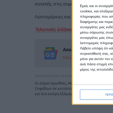
συνεπής στις συμφωνίες της παρότι ε
Εμείς και οι συνεργ
cookies, και επεξε
Λεπτομέρειες και αναλυτικό ρεπορτ
πληροφορίες που απο
διαφήμισης και περι
συνεργάτες μας ενδέ
Τελευταίες Ειδήσεις Σήμερα
μέσω σάρωσης συσκευ
συνεργάτες μας όπω
λεπτομερείς πληροφορ
Λάβετε υπόψη ότι κά
Ακολούθησε την εφημε
συγκατάθεσή σας, αλ
Όλες οι εξελίξεις στην περι
μόνο για αυτόν τον 
ανά πάσα στιγμή επι
μέρος της ιστοσελίδα
ΠΡΟΗΓΟΥΜΕΝΟ ΑΡΘΡΟ
Oι Δήμοι Αργιθέας, Μουζακίου, Λ. Πλαστήρα κ
Σοφάδων σε κατάσταση πολιτικής προστασί
για ένα ακόμη εξάμηνο
ΠΕΡΙ