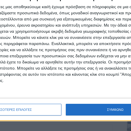
ίχε την πρόκληση του ταξιδιού στην Ισπανία.
άτες μας αποθηκεύουμε και/ή έχουμε πρόσβαση σε πληροφορίες σε μια
ργαζόμαστε προσωπικά δεδομένα, όπως μοναδικοί αναγνωριστικοί και 
άζ στο “ΝΕΟ ΑΓΩΝΑ” της Πέμπτης…
στέλλονται από μια συσκευή για εξατομικευμένες διαφημίσεις και περ
εχομένου, έρευνα ακροατηρίου και ανάπτυξη υπηρεσιών.
Με την άδειά σα
χεται να χρησιμοποιήσουμε ακριβή δεδομένα γεωγραφικής τοποθεσίας 
ών. Μπορείτε να κάνετε κλικ για να συναινέσετε στην επεξεργασία απ
ς περιγράφεται παραπάνω. Εναλλακτικά, μπορείτε να αποκτήσετε πρό
ίες και να αλλάξετε τις προτιμήσεις σας πριν συναινέσετε ή να αρνηθεί
ποια επεξεργασία των προσωπικών σας δεδομένων ενδέχεται να μην απ
ρίδα ΝΕΟΣ ΑΓΩΝ στο Google News!
λά έχετε το δικαίωμα να αρνηθείτε αυτήν την επεξεργασία. Οι προτιμήσ
οχή της Καρδίτσας και ευρύτερα της Θεσσαλίας
ιστότοπο. Μπορείτε να αλλάξετε τις προτιμήσεις σας ή να ανακαλέσετε
στρέφοντας σε αυτόν τον ιστότοπο και κάνοντας κλικ στο κουμπί "Απ
ς.
ΕΠΟΜΕΝΟ ΑΡΘΡΟ
αι
Ιστορική πρόκριση του ΓΣ Σοφάδων στο
ας
Κύπελλο Ελλάδος!!!
ΣΣΟΤΕΡΕΣ ΕΠΙΛΟΓΕΣ
ΣΥΜΦΩΝΩ