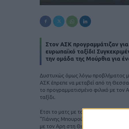
Στον ΑΣΚ προγραμμάτιζαν γι
ευρωπαϊκό ταξίδι! Συγκεκριμέ
την ομάδα της Μούρθια για ένα
Δυστυχώς όμως λόγω προβλήματος με
ΑΣΚ έπρεπε να μεταβεί από τη Θεσσα
το προγραμματισμένο φιλικό με τον Α
ταξίδι.
Ετσι το ματς με τον ΠΑΟΚ που προς σ
“Γιάννης Μπουρούσης” το προσεχές Σ
με τον Αρη στη Θεσσαλονίκη καθώς η