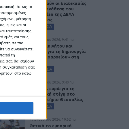
Προχωρούν οι διαδικασίες
 συσκευή, όπως τα
για την ανάθεση του
προσαρμοσμένες
masterplan της ΔΕΥΑ
ιεχόμενο, μέτρηση
Καρδίτσας
ς, εμείς και οι
ΚΑΡΔΙΤΣΑ
και ταυτοποίησης
ό εμάς και τους
8 Αυγούστου 2026, 9:41 πμ
σβαση σε πιο
Δωρεά ακινήτου και
τε να συναινέσετε.
μελέτης για τη δημιουργία
αιτεί τη
«Κειμηλιοαρχείου» στη
εις σας θα ισχύουν
Ρεντίνα
 τη συγκατάθεσή σας
ΚΑΡΔΙΤΣΑ
ορρήτου" στο κάτω
8 Αυγούστου 2026, 9:40 πμ
2,3 εκατ. ευρώ για τη
φοιτητική στέγη στο
Πανεπιστήμιο Θεσσαλίας
ΚΑΡΔΙΤΣΑ
7 Αυγούστου 2026, 10:52 πμ
Θετικό το εμπορικό