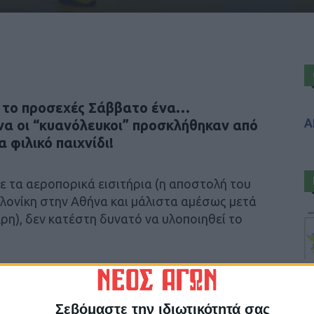
α το προσεχές Σάββατο ένα…
Α
να οι “κυανόλευκοι” προσκλήθηκαν από
 φιλικό παιχνίδι!
 τα αεροπορικά εισιτήρια (η αποστολή του
λονίκη στην Αθήνα και μάλιστα αμέσως μετά
ρη), δεν κατέστη δυνατό να υλοποιηθεί το
τιγμήν ακυρώθηκε, θα γίνει κανονικά στο
άββατο. Οπως βέβαια και το αυριανό φιλικό
 ομάδα της Καρδίτσας θέλησε να είναι
Σεβόμαστε την ιδιωτικότητά σας