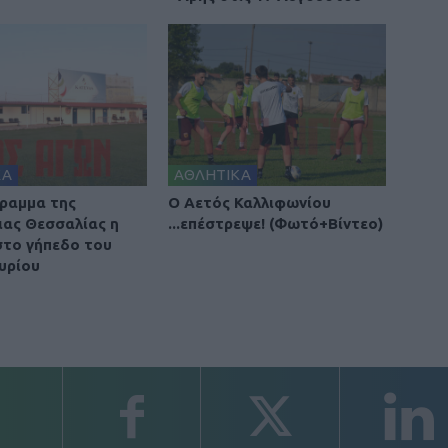
ΚΑ
ΑΘΛΗΤΙΚΑ
ραμμα της
Ο Αετός Καλλιφωνίου
ιας Θεσσαλίας η
...επέστρεψε! (Φωτό+Βίντεο)
στο γήπεδο του
υρίου