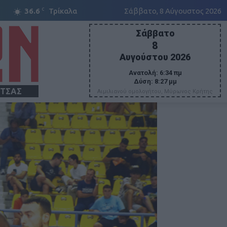
C
36.6
Τρίκαλα
Σάββατο, 8 Αύγουστος 2026
Σάββατο
8
Αυγούστου 2026
Ανατολή:
6:34 πμ
Δύση:
8:27 μμ
ΙΤΣΑΣ
Αιμιλιανού ομολογήτου, Μύρωνος Κρήτης