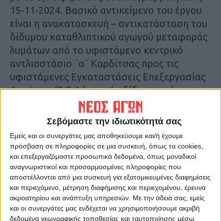
15-11-2024. Βασικό αντικείμενο του έργου
είναι η ανακατασκευή – αντικατάσταση του
δίδυμου καταθλιπτικού αγωγού μεταφοράς
λυμάτων από το υφιστάμενο κεντρικό
αντλιοστάσιο ¨α¨ Καρδίτσας προς τις
υφιστάμενες Εγκαταστάσεις Επεξεργασίας
Λυμάτων (Ε.Ε.Λ.), με νέο δίδυμο από
σωλήνες ελατού χυτοσιδήρου (ductile iron)
ονομαστικής διαμέτρου DN600, σε συνολικό
Σεβόμαστε την ιδιωτικότητά σας
μήκος αντικατάστασης 1.255,00μ.
Εμείς και οι συνεργάτες μας αποθηκεύουμε και/ή έχουμε
πρόσβαση σε πληροφορίες σε μια συσκευή, όπως τα cookies,
Σύμφωνα με την Τεχνική Υπηρεσία της
και επεξεργαζόμαστε προσωπικά δεδομένα, όπως μοναδικοί
αναγνωριστικοί και προσαρμοσμένες πληροφορίες που
ΔΕΥΚ, ο ανάδοχος επικαλείται ως βασική
αποστέλλονται από μια συσκευή για εξατομικευμένες διαφημίσεις
αιτία καθυστέρησης την αδιάνοικτη ως
και περιεχόμενο, μέτρηση διαφήμισης και περιεχομένου, έρευνα
σήμερα οδό πλάτους 20μ και την αδυναμία
ακροατηρίου και ανάπτυξη υπηρεσιών.
Με την άδειά σας, εμείς
διέλευσης του αγωγού στο συγκεκριμένο
και οι συνεργάτες μας ενδέχεται να χρησιμοποιήσουμε ακριβή
δεδομένα γεωγραφικής τοποθεσίας και ταυτοποίησης μέσω