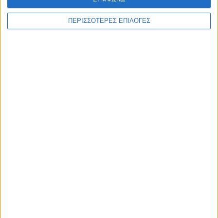
ΠΕΡΙΣΣΟΤΕΡΕΣ ΕΠΙΛΟΓΕΣ
ΚΑΡΔΙΤΣΑ
Σε εξέλιξη τα έργα αγροτικής οδοποιίας
σε περιοχές του Δήμου Παλαμά (ΦΩΤΟ)