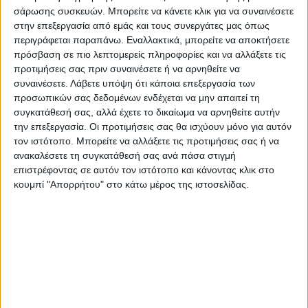
τμήμα της όδευσης που απαιτείται
σάρωσης συσκευών. Μπορείτε να κάνετε κλικ για να συναινέσετε
(σύμφωνα με την Μελέτη Εφαρμογής) για
στην επεξεργασία από εμάς και τους συνεργάτες μας όπως
την κατασκευή του έργου.
περιγράφεται παραπάνω. Εναλλακτικά, μπορείτε να αποκτήσετε
πρόσβαση σε πιο λεπτομερείς πληροφορίες και να αλλάξετε τις
Το παραπάνω θέμα, με την αδιάνοικτη οδό,
προτιμήσεις σας πριν συναινέσετε ή να αρνηθείτε να
ανάγκασε τον ανάδοχο να μην προχωρήσει
συναινέσετε.
Λάβετε υπόψη ότι κάποια επεξεργασία των
άμεσα σε παραγγελία του συνόλου των
προσωπικών σας δεδομένων ενδέχεται να μην απαιτεί τη
σωλήνων. Στη συνέχεια σε συνεργασία του
συγκατάθεσή σας, αλλά έχετε το δικαίωμα να αρνηθείτε αυτήν
την επεξεργασία. Οι προτιμήσεις σας θα ισχύουν μόνο για αυτόν
αναδόχου με τον κύριο του έργου
τον ιστότοπο. Μπορείτε να αλλάξετε τις προτιμήσεις σας ή να
αποφασίστηκε να εκτελεστεί η παραγγελία
ανακαλέσετε τη συγκατάθεσή σας ανά πάσα στιγμή
του συνόλου των σωλήνων και παράλληλα ο
επιστρέφοντας σε αυτόν τον ιστότοπο και κάνοντας κλικ στο
κουμπί "Απορρήτου" στο κάτω μέρος της ιστοσελίδας.
Κ.Ε. να αναλάβει την δέσμευση να προβεί
στις απαραίτητες ενέργειες να αποδώσει
ελεύθερο το δεσμευμένο τμήμα της
όδευσης.
Μέχρι και σήμερα έχει εκτελεστεί έργο με
τοποθέτηση διπλού αγωγού μήκους περίπου