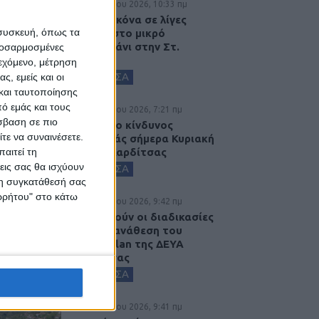
9 Αυγούστου 2026, 10:33 πμ
Η ίδια εικόνα σε λίγες
 συσκευή, όπως τα
ημέρες στο μικρό
συντριβάνι στην Στ.
προσαρμοσμένες
Λάππα...
ιεχόμενο, μέτρηση
ΚΑΡΔΙΤΣΑ
ς, εμείς και οι
και ταυτοποίησης
ό εμάς και τους
9 Αυγούστου 2026, 7:21 πμ
σβαση σε πιο
Υψηλός ο κίνδυνος
τε να συναινέσετε.
πυρκαγιάς σήμερα Κυριακή
αιτεί τη
στο Ν. Καρδίτσας
εις σας θα ισχύουν
ΚΑΡΔΙΤΣΑ
 τη συγκατάθεσή σας
ορρήτου" στο κάτω
8 Αυγούστου 2026, 9:42 πμ
Προχωρούν οι διαδικασίες
για την ανάθεση του
masterplan της ΔΕΥΑ
Καρδίτσας
ΚΑΡΔΙΤΣΑ
8 Αυγούστου 2026, 9:41 πμ