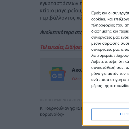
εγκαταστάσεων της καασκήνωσης οι ο
κτίριο μαγειρείου, εστιατορίου,κυλι
Εμείς και οι συνεργ
περιβάλλοντος χώρου.
cookies, και επεξε
πληροφορίες που απο
διαφήμισης και περι
Αναλυτικότερα στην έντυπη έκδοση το
συνεργάτες μας ενδέ
μέσω σάρωσης συσκευ
Τελευταίες Ειδήσεις Σήμερα
συνεργάτες μας όπω
λεπτομερείς πληροφορ
Λάβετε υπόψη ότι κά
συγκατάθεσή σας, αλ
Ακολούθησε την εφημε
μόνο για αυτόν τον 
Όλες οι εξελίξεις στην περι
ανά πάσα στιγμή επι
μέρος της ιστοσελίδα
ΠΡΟΗΓΟΥΜΕΝΟ ΑΡΘΡΟ
Κ. Γουργουλιάνης: «Σε ενδημική πλέον φάση 
κορωνοϊός»
ΠΕΡΙ