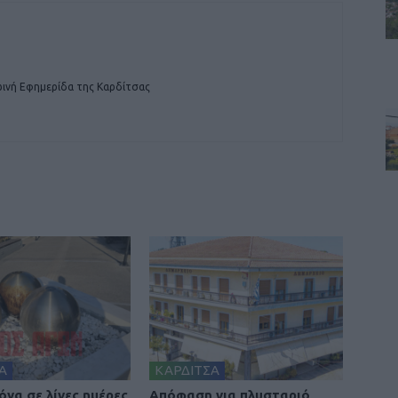
ινή Εφημερίδα της Καρδίτσας
Α
ΚΑΡΔΙΤΣΑ
κόνα σε λίγες ημέρες
Απόφαση για πλυσταριό