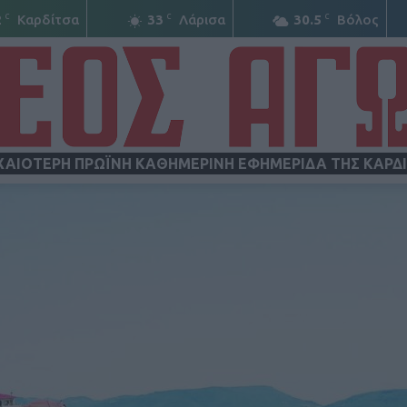
C
C
C
2
Καρδίτσα
33
Λάρισα
30.5
Βόλος
ΧΑΙΟΤΕΡΗ ΠΡΩΪΝΗ ΚΑΘΗΜΕΡΙΝΗ ΕΦΗΜΕΡΙΔΑ ΤΗΣ ΚΑΡΔ
ΝΕΟΣ
ΑΓΩΝ