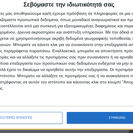
ποίες περιλαμβάνουν πέντε (5)οικίσκους,
Σεβόμαστε την ιδιωτικότητά σας
κείου, χώρων υγιεινής καιδιαμόρφωση
άτες μας αποθηκεύουμε και/ή έχουμε πρόσβαση σε πληροφορίες σε μια
ργαζόμαστε προσωπικά δεδομένα, όπως μοναδικοί αναγνωριστικοί και 
στέλλονται από μια συσκευή για εξατομικευμένες διαφημίσεις και περ
εχομένου, έρευνα ακροατηρίου και ανάπτυξη υπηρεσιών.
Με την άδειά σα
υ «Νέου Αγώνα»
χεται να χρησιμοποιήσουμε ακριβή δεδομένα γεωγραφικής τοποθεσίας 
ών. Μπορείτε να κάνετε κλικ για να συναινέσετε στην επεξεργασία απ
ς περιγράφεται παραπάνω. Εναλλακτικά, μπορείτε να αποκτήσετε πρό
ίες και να αλλάξετε τις προτιμήσεις σας πριν συναινέσετε ή να αρνηθεί
ποια επεξεργασία των προσωπικών σας δεδομένων ενδέχεται να μην απ
λά έχετε το δικαίωμα να αρνηθείτε αυτήν την επεξεργασία. Οι προτιμήσ
ρίδα ΝΕΟΣ ΑΓΩΝ στο Google News!
ιστότοπο. Μπορείτε να αλλάξετε τις προτιμήσεις σας ή να ανακαλέσετε
οχή της Καρδίτσας και ευρύτερα της Θεσσαλίας
στρέφοντας σε αυτόν τον ιστότοπο και κάνοντας κλικ στο κουμπί "Απ
ς.
ΕΠΟΜΕΝΟ ΑΡΘΡΟ
ο
Διανομή προϊόντων ΤΕΒΑ
ΣΣΟΤΕΡΕΣ ΕΠΙΛΟΓΕΣ
ΣΥΜΦΩΝΩ