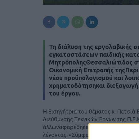
Τη διάλυση της εργολαβικής 
εγκαταστάσεων παιδικής κατα
ΜητρόποληςΘεσσαλιώτιδος στ
Οικονομική Επιτροπής τηςΠερ
νέου προϋπολογισμού και λοι
χρηματοδότησηκαι διεξαγωγή 
του έργου.
Η Εισηγήτρια του θέματος κ. Πετσιά
Διεύθυνσης Τεχνικών Έργων της Π.Ε
άλλωναφαρέθηκε στο ιστορικό καιστη
λέγοντας: «Σύμφωνα με τηνδιακήρυξη