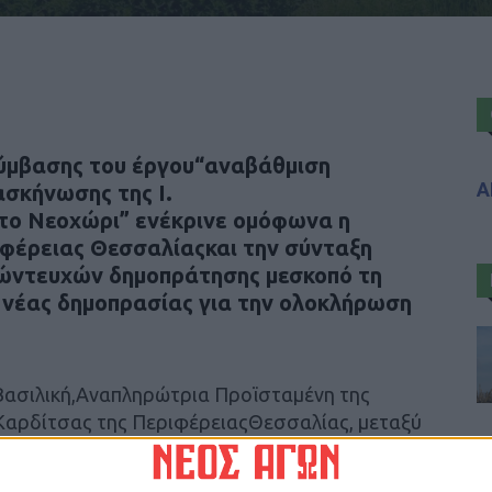
σύμβασης του έργου“αναβάθμιση
Α
σκήνωσης της Ι.
ο Νεοχώρι” ενέκρινε ομόφωνα η
ιφέρειας Θεσσαλίαςκαι την σύνταξη
πώντευχών δημοπράτησης μεσκοπό τη
νέας δημοπρασίας για την ολοκλήρωση
 Βασιλική,Αναπληρώτρια Προϊσταμένη της
.Καρδίτσας της ΠεριφέρειαςΘεσσαλίας, μεταξύ
 συνέχεια στην τεκμηρίωση της εισήγησης,
 αντικείμενο τουέργου είναι η αναβάθμισητων