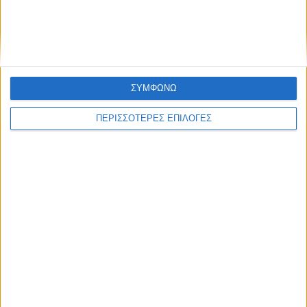
κατασκήνωση του Σώματος Ελληνικού
Οδηγισμού στα Κανάλια
ΣΥΜΦΩΝΩ
ΠΕΡΙΣΣΟΤΕΡΕΣ ΕΠΙΛΟΓΕΣ
ΠΟΛΙΤΙΣΜΟΣ