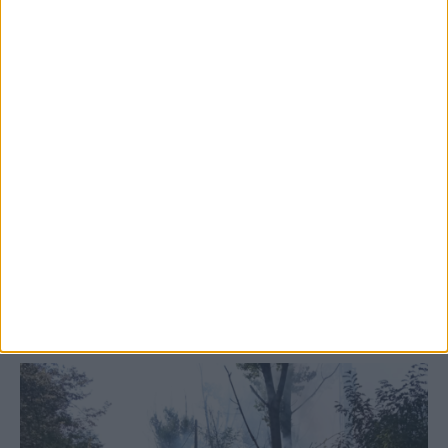
5 Αυγούστου 2026, 6:14 μμ
Παρανάλωμα του πυρός έγινε ΙΧ έξω από
το Μορφοβούνι, έσπευσε η Πυροσβεστική
(ΦΩΤΟ)
ΚΑΡΔΙΤΣΑ