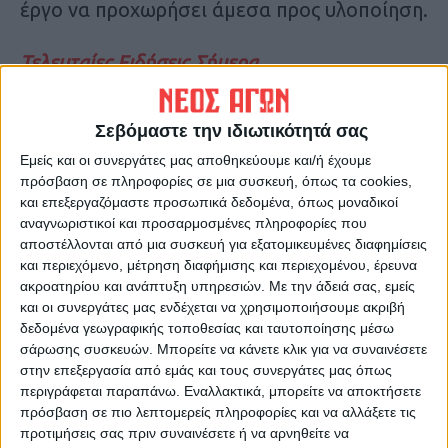
έργο να προχωρήσει άμεσα προς υλοποίηση.
Τελευταίες Ειδήσεις Σήμερα
Σεβόμαστε την ιδιωτικότητά σας
Ακολούθησε την εφημερίδα ΝΕΟΣ
ΑΓΩΝ στο Google News!
Εμείς και οι συνεργάτες μας αποθηκεύουμε και/ή έχουμε
πρόσβαση σε πληροφορίες σε μια συσκευή, όπως τα cookies,
Όλες οι εξελίξεις στην περιοχή της
και επεξεργαζόμαστε προσωπικά δεδομένα, όπως μοναδικοί
Καρδίτσας και ευρύτερα της Θεσσαλίας
αναγνωριστικοί και προσαρμοσμένες πληροφορίες που
αποστέλλονται από μια συσκευή για εξατομικευμένες διαφημίσεις
και περιεχόμενο, μέτρηση διαφήμισης και περιεχομένου, έρευνα
ΠΡΟΗΓΟΥΜΕΝΟ ΑΡΘΡΟ
ΕΠΟΜΕΝΟ ΑΡΘΡΟ
ακροατηρίου και ανάπτυξη υπηρεσιών.
Με την άδειά σας, εμείς
Πτήσεις μνήμης και τιμής στο
Προγραμματισμένες
και οι συνεργάτες μας ενδέχεται να χρησιμοποιήσουμε ακριβή
Μαυρομμάτι για τον
διακοπές ηλεκτρικού
δεδομένα γεωγραφικής τοποθεσίας και ταυτοποίησης μέσω
πρωτοπόρο ανεμοπτεριστή
ρεύματος
σάρωσης συσκευών. Μπορείτε να κάνετε κλικ για να συναινέσετε
Κων. Κατσόγιαννο (φωτο &
στην επεξεργασία από εμάς και τους συνεργάτες μας όπως
βίντεο)
περιγράφεται παραπάνω. Εναλλακτικά, μπορείτε να αποκτήσετε
πρόσβαση σε πιο λεπτομερείς πληροφορίες και να αλλάξετε τις
προτιμήσεις σας πριν συναινέσετε ή να αρνηθείτε να