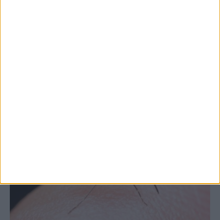
Θετικό το εμπορικό ισοζύγιο στη
Θεσσαλία, με την Καρδίτσα όμως ουραγό
στις εξαγωγές (πίνακες)
ΚΑΡΔΙΤΣΑ