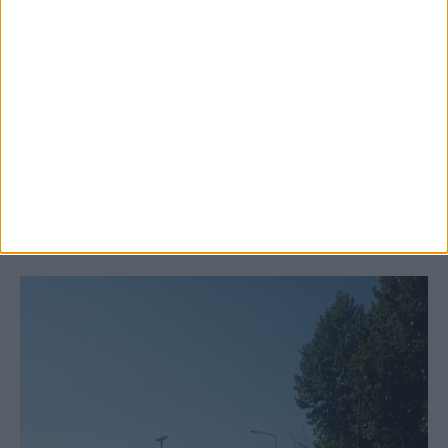
6 Αυγούστου 2026, 10:11 πμ
Ξεκινά η κατεδάφιση ετοιμόρροπων
κτιρίων σε Αγναντερό και Ριζοβούνι
ΚΑΡΔΙΤΣΑ