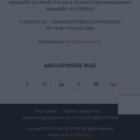
εφημερίδα της Καρδίτσας και η 2η μεγαλύτερη περιφερειακή
εφημερίδα της Ελλάδας!
Γ ΑΛΕΞΙΟΥ Α.Ε. - ΔΗΜΟΣΙΟΓΡΑΦΙΚΟΣ ΟΡΓΑΝΙΣΜΟΣ
ΑΡ. ΓΕΜΗ: 19103931000
Επικοινωνία:
info@neosagon.gr
ΑΚΟΛΟΥΘΗΣΕ ΜΑΣ
ΝΑ
Όροι Χρήσης
Πολιτική Απορρήτου
Δήλωση συμμόρφωσης με τη σύσταση (ΕΕ) 2018/334
Copyright
© 2022 ΝΕΟΣ ΑΓΩΝ.
All Right Reserved.
Made by
NORTHBRIDGE
.