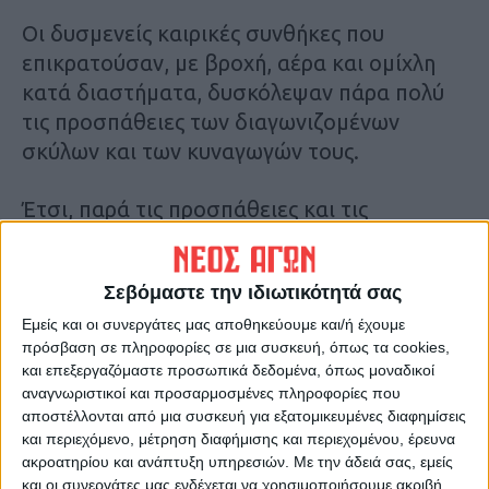
Οι δυσμενείς καιρικές συνθήκες που
επικρατούσαν, με βροχή, αέρα και ομίχλη
κατά διαστήματα, δυσκόλεψαν πάρα πολύ
τις προσπάθειες των διαγωνιζομένων
σκύλων και των κυναγωγών τους.
Έτσι, παρά τις προσπάθειες και τις
ομολογουμένως καλές τους τοποθετήσεις
στα τερέν, με ωραία εμφάνιση, κυνηγετικό
Σεβόμαστε την ιδιωτικότητά σας
ρυθμό, διαδρομή και αναζήτηση, οι σκύλοι
που διαγωνίστηκαν δεν κατάφεραν να
Εμείς και οι συνεργάτες μας αποθηκεύουμε και/ή έχουμε
πρόσβαση σε πληροφορίες σε μια συσκευή, όπως τα cookies,
συναντήσουν θήραμα και να μπουν τελικά
και επεξεργαζόμαστε προσωπικά δεδομένα, όπως μοναδικοί
στην βαθμολογία.
αναγνωριστικοί και προσαρμοσμένες πληροφορίες που
αποστέλλονται από μια συσκευή για εξατομικευμένες διαφημίσεις
και περιεχόμενο, μέτρηση διαφήμισης και περιεχομένου, έρευνα
Ο Κυνοφιλικός όμιλος Καρδίτσας, μέσω του
ακροατηρίου και ανάπτυξη υπηρεσιών.
Με την άδειά σας, εμείς
ΔΣ του, ευχαρίστησε θερμά όλους τους
και οι συνεργάτες μας ενδέχεται να χρησιμοποιήσουμε ακριβή