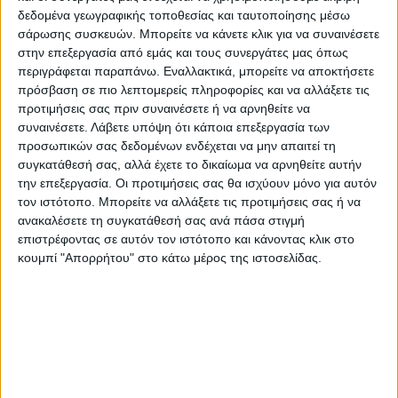
κυναγωγούς, τους ιδιοκτήτες, τους κριτές
δεδομένα γεωγραφικής τοποθεσίας και ταυτοποίησης μέσω
και τους φίλους της κυνοφιλίας που
σάρωσης συσκευών. Μπορείτε να κάνετε κλικ για να συναινέσετε
στην επεξεργασία από εμάς και τους συνεργάτες μας όπως
συμμετείχαν στην διήμερη εκδήλωση.
περιγράφεται παραπάνω. Εναλλακτικά, μπορείτε να αποκτήσετε
Συγκεκριμένα τους κριτές Κώστα Δημουλά,
πρόσβαση σε πιο λεπτομερείς πληροφορίες και να αλλάξετε τις
Βασίλη Παλάσκα και Φίλιππο Παναγόπουλο
προτιμήσεις σας πριν συναινέσετε ή να αρνηθείτε να
συναινέσετε.
Λάβετε υπόψη ότι κάποια επεξεργασία των
για την παρουσία και την πολύτιμη βοήθειά
προσωπικών σας δεδομένων ενδέχεται να μην απαιτεί τη
τους στην διαδικασία κρίσης των αγώνων
συγκατάθεσή σας, αλλά έχετε το δικαίωμα να αρνηθείτε αυτήν
και τους φίλους και τα μέλη του Ομίλου
την επεξεργασία. Οι προτιμήσεις σας θα ισχύουν μόνο για αυτόν
Καρδίτσας που συμμετείχαν στον αγώνα και
τον ιστότοπο. Μπορείτε να αλλάξετε τις προτιμήσεις σας ή να
ανακαλέσετε τη συγκατάθεσή σας ανά πάσα στιγμή
παρουσίασαν σκυλιά τους στο ΕΚΙ :
επιστρέφοντας σε αυτόν τον ιστότοπο και κάνοντας κλικ στο
Συργγάνη Βαγγέλη, Καρανάσιο Παναγιώτη,
κουμπί "Απορρήτου" στο κάτω μέρος της ιστοσελίδας.
Γκουσιάρη Αντώνη, Τσιώνα Ιωάννη,
Νταλαμπίρα Κώστα, Καρακώστα Χρήστο,
Δημουλά Βασίλη, Βούκατα Βασίλη,
Καλυβιώτη Θωμά, Πολύζο Ευάγγελο,
Τζαμάρα Αντώνη, Νότο Ευάγγελο, Δούλου
Ευαγγελία και Κάτσινο Απόστολο.