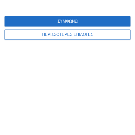
ΣΥΜΦΩΝΩ
ΠΕΡΙΣΣΟΤΕΡΕΣ ΕΠΙΛΟΓΕΣ
ΠΟΛΙΤΙΣΜΟΣ
Με επιτυχία ολοκληρώθηκε η θερινή
κατασκήνωση του Σώματος Ελληνικού
Οδηγισμού στα Κανάλια