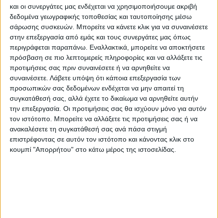
προέρχεται από παραγωγικές φυτείες ή
και οι συνεργάτες μας ενδέχεται να χρησιμοποιήσουμε ακριβή
δεδομένα γεωγραφικής τοποθεσίας και ταυτοποίησης μέσω
ετήσιες καλλιέργειες. Ζητείται να
σάρωσης συσκευών. Μπορείτε να κάνετε κλικ για να συναινέσετε
αποσαφηνιστεί ότι αυτό δεν αφορά
στην επεξεργασία από εμάς και τους συνεργάτες μας όπως
κτηνοτρόφους. Σε επικοινωνία της Αgrenda µε
περιγράφεται παραπάνω. Εναλλακτικά, μπορείτε να αποκτήσετε
τις διαχειριστικές αρχές, επιβεβαιώθηκε ότι η
πρόσβαση σε πιο λεπτομερείς πληροφορίες και να αλλάξετε τις
παραπάνω παράγραφος αφορά µόνο τη
προτιμήσεις σας πριν συναινέσετε ή να αρνηθείτε να
συναινέσετε.
Λάβετε υπόψη ότι κάποια επεξεργασία των
φυτική παραγωγή. Για τους κτηνοτρόφους,
προσωπικών σας δεδομένων ενδέχεται να μην απαιτεί τη
ενδέχεται να µπει ανάλογη παράγραφος για
συγκατάθεσή σας, αλλά έχετε το δικαίωμα να αρνηθείτε αυτήν
ενήλικα ζώα, κάτι που µένει να επιβεβαιωθεί.
την επεξεργασία. Οι προτιμήσεις σας θα ισχύουν μόνο για αυτόν
τον ιστότοπο. Μπορείτε να αλλάξετε τις προτιμήσεις σας ή να
Ποσό ενίσχυσης:
Η φυτική παραγωγή µε βάση
ανακαλέσετε τη συγκατάθεσή σας ανά πάσα στιγμή
την πρόσκληση έχει ως βασικό ποσό
επιστρέφοντας σε αυτόν τον ιστότοπο και κάνοντας κλικ στο
ενίσχυσης τα 30.000 ευρώ. Ζητείται η αύξησή
κουμπί "Απορρήτου" στο κάτω μέρος της ιστοσελίδας.
του, κάτι που πάντως συγκεντρώνει µικρές
πιθανότητες.
Σηµειώνεται πως η τελική πρόσκληση
αναµένεται να εκδοθεί εντός του