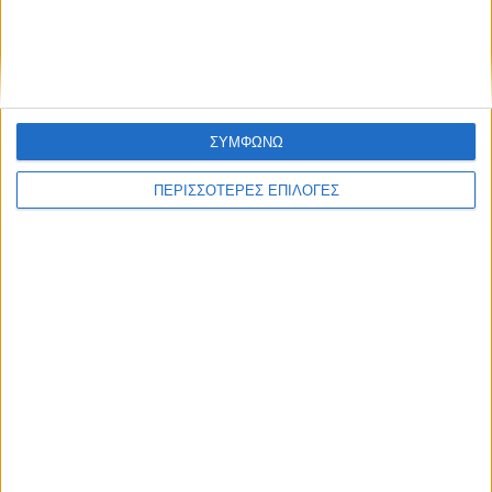
Εκκινούν από σήμερα οι δηλώσεις ΟΣΔΕ-
το βάρος στην ποιότητά τους
ΣΥΜΦΩΝΩ
ΠΕΡΙΣΣΟΤΕΡΕΣ ΕΠΙΛΟΓΕΣ
ΑΓΡΟΤΙΚΑ