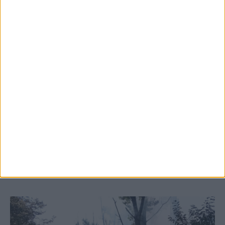
5 Αυγούστου 2026, 6:14 μμ
Παρανάλωμα του πυρός έγινε ΙΧ έξω από
το Μορφοβούνι, έσπευσε η Πυροσβεστική
(ΦΩΤΟ)
ΚΑΡΔΙΤΣΑ