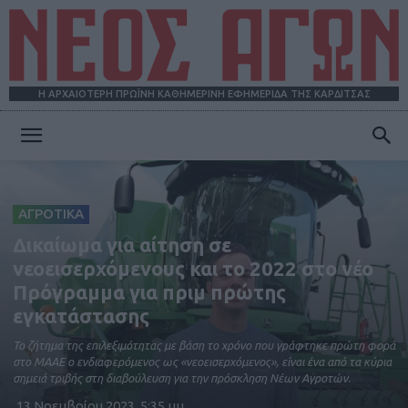
Η ΑΡΧΑΙΟΤΕΡΗ ΠΡΩΪΝΗ ΚΑΘΗΜΕΡΙΝΗ ΕΦΗΜΕΡΙΔΑ ΤΗΣ ΚΑΡΔΙΤΣΑΣ
ΝΕΟΣ
ΑΓΡΟΤΙΚΑ
ΑΓΩΝ
Δικαίωμα για αίτηση σε
νεοεισερχόμενους και το 2022 στο νέο
Πρόγραμμα για πριμ πρώτης
εγκατάστασης
Το ζήτηµα της επιλεξιµότητας µε βάση το χρόνο που γράφτηκε πρώτη φορά
στο ΜΑΑΕ ο ενδιαφερόµενος ως «νεοεισερχόµενος», είναι ένα από τα κύρια
σηµειά τριβής στη διαβούλευση για την πρόσκληση Νέων Αγροτών.
13 Νοεμβρίου 2023, 5:35 μμ