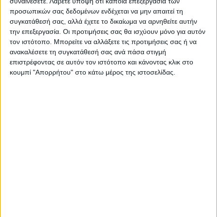
συναινέσετε.
Λάβετε υπόψη ότι κάποια επεξεργασία των
προσωπικών σας δεδομένων ενδέχεται να μην απαιτεί τη
https://neosagon.gr
συγκατάθεσή σας, αλλά έχετε το δικαίωμα να αρνηθείτε αυτήν
Η Αρχαιότερη Καθημερινή Πρωινή Εφημερίδα της Καρδίτσας
την επεξεργασία. Οι προτιμήσεις σας θα ισχύουν μόνο για αυτόν
τον ιστότοπο. Μπορείτε να αλλάξετε τις προτιμήσεις σας ή να
ανακαλέσετε τη συγκατάθεσή σας ανά πάσα στιγμή
επιστρέφοντας σε αυτόν τον ιστότοπο και κάνοντας κλικ στο
κουμπί "Απορρήτου" στο κάτω μέρος της ιστοσελίδας.
ΠΑΡΟΜΟΙΑ ΑΡΘΡΑ