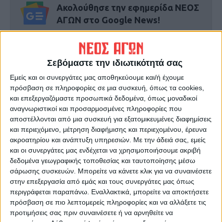
Ακολούθησε την εφημερίδα ΝΕΟΣ
ΑΓΩΝ στο Google News!
Όλες οι εξελίξεις στην περιοχή της
Καρδίτσας και ευρύτερα της Θεσσαλίας
Σεβόμαστε την ιδιωτικότητά σας
ΠΡΟΗΓΟΥΜΕΝΟ ΑΡΘΡΟ
ΕΠΟΜΕΝΟ ΑΡΘΡΟ
Εμείς και οι συνεργάτες μας αποθηκεύουμε και/ή έχουμε
πρόσβαση σε πληροφορίες σε μια συσκευή, όπως τα cookies,
Στη Λάρισα ο Πρωθυπουργός,
Ποιό είναι το μήνυμά σας
και επεξεργαζόμαστε προσωπικά δεδομένα, όπως μοναδικοί
θα εγκαινιάσει το Κέντρο
προς τους μαθητές που
αναγνωριστικοί και προσαρμοσμένες πληροφορίες που
Πολιτικής Προστασίας στην
διαγωνίζονται στις
αποστέλλονται από μια συσκευή για εξατομικευμένες διαφημίσεις
Περιφέρεια
Πανελλαδικές;
και περιεχόμενο, μέτρηση διαφήμισης και περιεχομένου, έρευνα
ακροατηρίου και ανάπτυξη υπηρεσιών.
Με την άδειά σας, εμείς
και οι συνεργάτες μας ενδέχεται να χρησιμοποιήσουμε ακριβή
δεδομένα γεωγραφικής τοποθεσίας και ταυτοποίησης μέσω
σάρωσης συσκευών. Μπορείτε να κάνετε κλικ για να συναινέσετε
στην επεξεργασία από εμάς και τους συνεργάτες μας όπως
περιγράφεται παραπάνω. Εναλλακτικά, μπορείτε να αποκτήσετε
πρόσβαση σε πιο λεπτομερείς πληροφορίες και να αλλάξετε τις
προτιμήσεις σας πριν συναινέσετε ή να αρνηθείτε να
ΝΕΟΣ ΑΓΩΝ