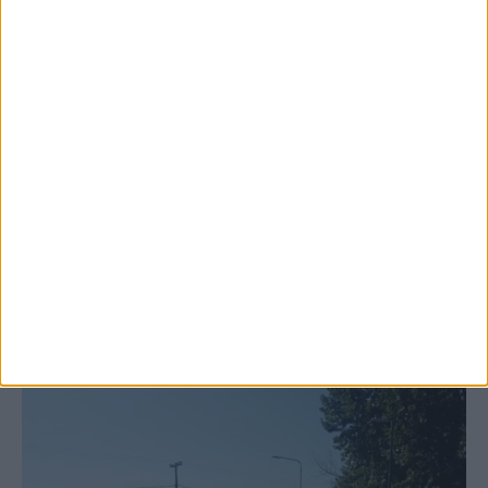
6 Αυγούστου 2026, 10:11 πμ
Ξεκινά η κατεδάφιση ετοιμόρροπων
κτιρίων σε Αγναντερό και Ριζοβούνι
ΚΑΡΔΙΤΣΑ