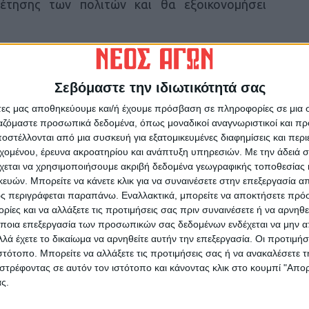
έτησης των πολιτών και θα εξοικονομήσει
ν εικόνα της Καρδίτσας» επισήμανε.
Σεβόμαστε την ιδιωτικότητά σας
ο κ. Κουρέτας τόνισε ότι στον προϋπολογισμό
αμβάνονται όλες οι αναγκαίες παρεμβάσεις που
άτες μας αποθηκεύουμε και/ή έχουμε πρόσβαση σε πληροφορίες σε μια
ργαζόμαστε προσωπικά δεδομένα, όπως μοναδικοί αναγνωριστικοί και 
ίριο -που έπαθε ζημιές από τον Ιανό και τον
στέλλονται από μια συσκευή για εξατομικευμένες διαφημίσεις και περ
ρογραμματισμός για να μεταφερθούν και άλλες
εχομένου, έρευνα ακροατηρίου και ανάπτυξη υπηρεσιών.
Με την άδειά σα
σει-ξεκαθάρισε όμως ότι δεν θα προχωρήσει το
χεται να χρησιμοποιήσουμε ακριβή δεδομένα γεωγραφικής τοποθεσίας 
τμημάτων στο νέο Διοικητήριο καθώς έπειτα
ών. Μπορείτε να κάνετε κλικ για να συναινέσετε στην επεξεργασία απ
ορείς πείστηκε ότι δεν είναι ο ενδεδειγμένος
ς περιγράφεται παραπάνω. Εναλλακτικά, μπορείτε να αποκτήσετε πρό
ίες και να αλλάξετε τις προτιμήσεις σας πριν συναινέσετε ή να αρνηθεί
ειρά επαφών με τις Πρυτανικές Αρχές για να
ποια επεξεργασία των προσωπικών σας δεδομένων ενδέχεται να μην απ
υτού του χώρου.
λά έχετε το δικαίωμα να αρνηθείτε αυτήν την επεξεργασία. Οι προτιμήσ
ιστότοπο. Μπορείτε να αλλάξετε τις προτιμήσεις σας ή να ανακαλέσετε
ργων Δέλτα – Καρδίτσα
στρέφοντας σε αυτόν τον ιστότοπο και κάνοντας κλικ στο κουμπί "Απ
κεώνας
ς.