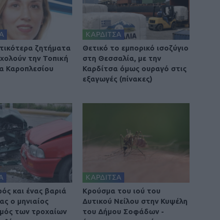
Α
ΚΑΡΔΙΤΣΑ
τικότερα ζητήματα
Θετικό το εμπορικό ισοζύγιο
χολούν την Τοπική
στη Θεσσαλία, με την
α Καροπλεσίου
Καρδίτσα όμως ουραγό στις
εξαγωγές (πίνακες)
Α
ΚΑΡΔΙΤΣΑ
ρός και ένας βαριά
Κρούσμα του ιού του
ας ο μηνιαίος
Δυτικού Νείλου στην Κυψέλη
μός των τροχαίων
του Δήμου Σοφάδων -