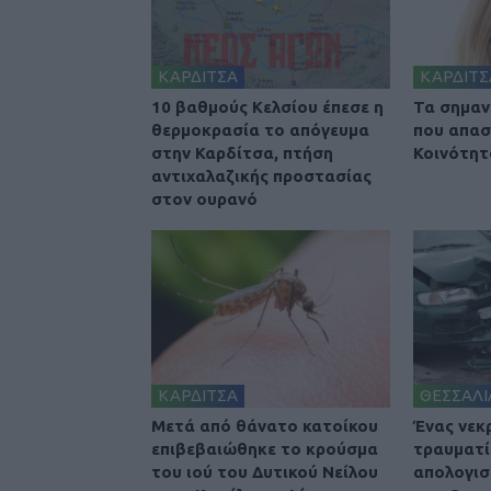
ΚΑΡΔΙΤΣΑ
ΚΑΡΔΙΤΣ
10 βαθμούς Κελσίου έπεσε η
Τα σημαν
θερμοκρασία το απόγευμα
που απασ
στην Καρδίτσα, πτήση
Κοινότητ
αντιχαλαζικής προστασίας
στον ουρανό
ΚΑΡΔΙΤΣΑ
ΘΕΣΣΑΛΙ
Μετά από θάνατο κατοίκου
Ένας νεκ
επιβεβαιώθηκε το κρούσμα
τραυματί
του ιού του Δυτικού Νείλου
απολογισ