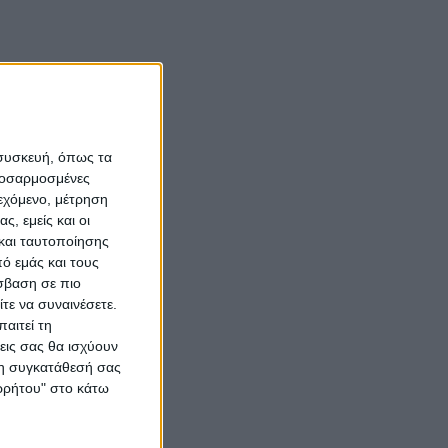
 συσκευή, όπως τα
προσαρμοσμένες
ιεχόμενο, μέτρηση
ς, εμείς και οι
και ταυτοποίησης
ό εμάς και τους
σβαση σε πιο
τε να συναινέσετε.
αιτεί τη
εις σας θα ισχύουν
 τη συγκατάθεσή σας
ορρήτου" στο κάτω