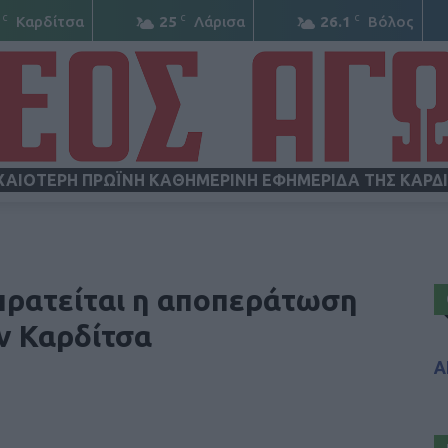
C
C
C
Καρδίτσα
25
Λάρισα
26.1
Βόλος
ΧΑΙΟΤΕΡΗ ΠΡΩΪΝΗ ΚΑΘΗΜΕΡΙΝΗ ΕΦΗΜΕΡΙΔΑ ΤΗΣ ΚΑΡΔ
ΝΕΟΣ
πρατείται η αποπεράτωση
ν Καρδίτσα
Α
ΑΓΩΝ