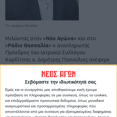
Ο κ. Δημήτρης Παπούλιας
Μιλώντας στον «
Νέο Αγώνα
» και στο
«
Ράδιο Θεσσαλία
» ο αναπληρωτής
Πρόεδρος του Ιατρικού Συλλόγου
Καρδίτσας κ. Δημήτρης Παπούλιας ανέφερε
πως από την πρώτη ημέρα μετά τις φονικές
πλημμύρες του «Ντάνιελ», ο Σύλλογος βγήκε
στο πεδίο για την υποστήριξη των
Σεβόμαστε την ιδιωτικότητά σας
πλημμυροπαθών τόσο στο ελικοδρόμιο που
Εμείς και οι συνεργάτες μας αποθηκεύουμε και/ή έχουμε
στήθηκε στην Καρδίτσα, όσο και στις δομές
πρόσβαση σε πληροφορίες σε μια συσκευή, όπως τα cookies,
και επεξεργαζόμαστε προσωπικά δεδομένα, όπως μοναδικοί
φιλοξενίας που λειτούργησαν στους Δήμους
αναγνωριστικοί και προσαρμοσμένες πληροφορίες που
Καρδίτσας και Παλαμά.
αποστέλλονται από μια συσκευή για εξατομικευμένες διαφημίσεις
και περιεχόμενο, μέτρηση διαφήμισης και περιεχομένου, έρευνα