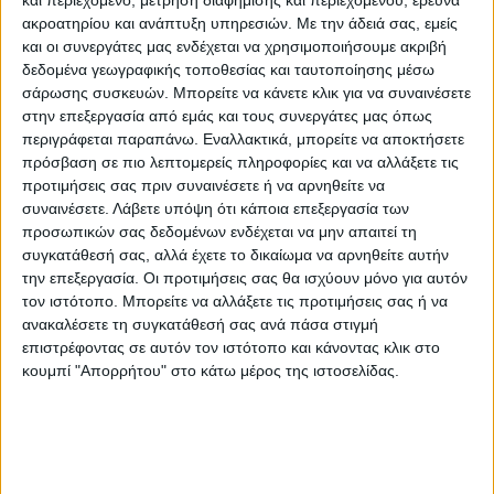
ακροατηρίου και ανάπτυξη υπηρεσιών.
Με την άδειά σας, εμείς
και οι συνεργάτες μας ενδέχεται να χρησιμοποιήσουμε ακριβή
δεδομένα γεωγραφικής τοποθεσίας και ταυτοποίησης μέσω
σάρωσης συσκευών. Μπορείτε να κάνετε κλικ για να συναινέσετε
στην επεξεργασία από εμάς και τους συνεργάτες μας όπως
περιγράφεται παραπάνω. Εναλλακτικά, μπορείτε να αποκτήσετε
πρόσβαση σε πιο λεπτομερείς πληροφορίες και να αλλάξετε τις
προτιμήσεις σας πριν συναινέσετε ή να αρνηθείτε να
συναινέσετε.
Λάβετε υπόψη ότι κάποια επεξεργασία των
προσωπικών σας δεδομένων ενδέχεται να μην απαιτεί τη
συγκατάθεσή σας, αλλά έχετε το δικαίωμα να αρνηθείτε αυτήν
την επεξεργασία. Οι προτιμήσεις σας θα ισχύουν μόνο για αυτόν
τον ιστότοπο. Μπορείτε να αλλάξετε τις προτιμήσεις σας ή να
«Εκεί συναντηθήκαμε με κλιμάκιο
ανακαλέσετε τη συγκατάθεσή σας ανά πάσα στιγμή
επιστρέφοντας σε αυτόν τον ιστότοπο και κάνοντας κλικ στο
επιστημόνων του ΕΚΠΑ και δημιουργήθηκε
κουμπί "Απορρήτου" στο κάτω μέρος της ιστοσελίδας.
η ιδέα σύστασης μιας task force
αποτελούμενη από 24-25 μέλη, γιατρούς
νοσηλευτές και ΕΚΑΒίτες» είπε. Πρόσθεσε
ότι πλέον περνά στο στάδιο της υλοποίησης