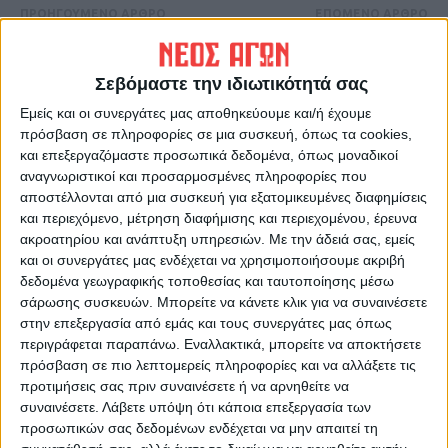
ΠΡΟΗΓΟΥΜΕΝΟ ΑΡΘΡΟ
ΕΠΟΜΕΝΟ ΑΡΘΡΟ
Εξάμηνη παράταση στο έργο
Μήνυμα από το 112 στα
μετατροπής της οδού
κινητά τους έλαβαν οι
Σεβόμαστε την ιδιωτικότητά σας
Χαρίτου σε δρόμο ήπιας
Καρδιτσιώτες για την
κυκλοφορίας
κακοκαιρία
Εμείς και οι συνεργάτες μας αποθηκεύουμε και/ή έχουμε
πρόσβαση σε πληροφορίες σε μια συσκευή, όπως τα cookies,
και επεξεργαζόμαστε προσωπικά δεδομένα, όπως μοναδικοί
αναγνωριστικοί και προσαρμοσμένες πληροφορίες που
αποστέλλονται από μια συσκευή για εξατομικευμένες διαφημίσεις
και περιεχόμενο, μέτρηση διαφήμισης και περιεχομένου, έρευνα
ακροατηρίου και ανάπτυξη υπηρεσιών.
Με την άδειά σας, εμείς
και οι συνεργάτες μας ενδέχεται να χρησιμοποιήσουμε ακριβή
δεδομένα γεωγραφικής τοποθεσίας και ταυτοποίησης μέσω
σάρωσης συσκευών. Μπορείτε να κάνετε κλικ για να συναινέσετε
ΝΕΟΣ ΑΓΩΝ
στην επεξεργασία από εμάς και τους συνεργάτες μας όπως
https://neosagon.gr
περιγράφεται παραπάνω. Εναλλακτικά, μπορείτε να αποκτήσετε
Η Αρχαιότερη Καθημερινή Πρωινή Εφημερίδα της Καρδίτσας
πρόσβαση σε πιο λεπτομερείς πληροφορίες και να αλλάξετε τις
προτιμήσεις σας πριν συναινέσετε ή να αρνηθείτε να
συναινέσετε.
Λάβετε υπόψη ότι κάποια επεξεργασία των
προσωπικών σας δεδομένων ενδέχεται να μην απαιτεί τη