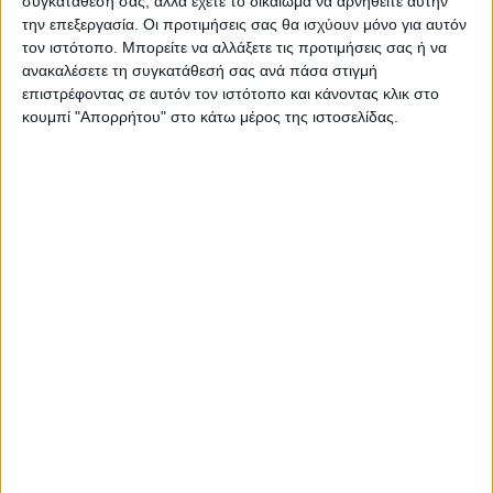
συγκατάθεσή σας, αλλά έχετε το δικαίωμα να αρνηθείτε αυτήν
την επεξεργασία. Οι προτιμήσεις σας θα ισχύουν μόνο για αυτόν
ΠΑΡΟΜΟΙΑ ΑΡΘΡΑ
τον ιστότοπο. Μπορείτε να αλλάξετε τις προτιμήσεις σας ή να
ανακαλέσετε τη συγκατάθεσή σας ανά πάσα στιγμή
επιστρέφοντας σε αυτόν τον ιστότοπο και κάνοντας κλικ στο
κουμπί "Απορρήτου" στο κάτω μέρος της ιστοσελίδας.
ΚΑΡΔΙΤΣΑ
Κρούσμα του ιού του Δυτικού Νείλου στην
Κυψέλη του Δήμου Σοφάδων - έκτακτοι