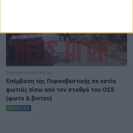
5 Αυγούστου 2026, 6:01 μμ
Επέμβαση της Πυροσβεστικής σε εστία
φωτιάς πίσω από τον σταθμό του ΟΣΕ
(φωτο & βιντεο)
ΚΑΡΔΙΤΣΑ