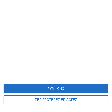
ΚΑΡΔΙΤΣΑ
Άρχισε η ιερακοθηρία στο Παυσίλυπο για
τα κορακοειδή (ΒΙΝΤΕΟ)
ΘΕΣΣΑΛΙΑ FM
ΑΚΟΥΣΤΕ ΖΩΝΤΑΝΑ
ΣΥΜΦΩΝΩ
ΠΕΡΙΣΣΟΤΕΡΕΣ ΕΠΙΛΟΓΕΣ
ΕΠΙΚΕΦΑΛΗΣ ΕΙΔΗΣΕΙΣ