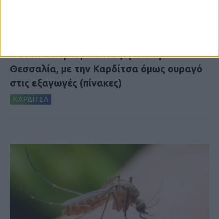
7 Αυγούστου 2026, 10:52 πμ
Θετικό το εμπορικό ισοζύγιο στη
Θεσσαλία, με την Καρδίτσα όμως ουραγό
στις εξαγωγές (πίνακες)
ΚΑΡΔΙΤΣΑ