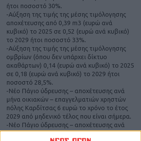
ήτοι ποσοστό 30%.
-Αύξηση της τιμής της μέσης τιμόλογησης
αποχέτευσης από 0,39
m
3 (ευρώ ανά
κυβικό) το 2025 σε 0,52 (ευρώ ανά κυβικό)
το 2029 ήτοι ποσοστό 33%.
-Αύξηση της τιμής της μέσης τιμόλογησης
ομβρίων (όπου δεν υπάρχει δίκτυο
ακαθάρτων) 0,14 (ευρώ ανά κυβικό) το 2025
σε 0,18 (ευρώ ανά κυβικό) το 2029 ήτοι
ποσοστό 28,5%.
-Νέο Πάγιο ύδρευσης – αποχέτευσης ανά
μήνα οικιακών – επαγγελματιών χρηστών
πόλης Καρδίτσας 6 ευρώ το χρόνο το έτος
2029 από μηδενικό τέλος που είναι σήμερα.
-Νέο Πάγιο ύδρευσης – αποχέτευσης ανά
μήνα οικιακών – επαγγελματιών χρηστών