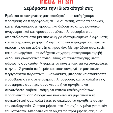
ΔΚ Δήμου Καρδίτσας πλην πόλης μέχρι 2,5
ευρώ το χρόνο το έτος 2029 από μηδενικό
Σεβόμαστε την ιδιωτικότητά σας
τέλος που είναι σήμερα.
Εμείς και οι συνεργάτες μας αποθηκεύουμε και/ή έχουμε
-Τέλος αντικατάστασης υδρομέτρου/
πρόσβαση σε πληροφορίες σε μια συσκευή, όπως τα cookies,
και επεξεργαζόμαστε προσωπικά δεδομένα, όπως μοναδικοί
έκδοση λογαριασμού από 0,73 ευρώ ανά
αναγνωριστικοί και προσαρμοσμένες πληροφορίες που
δίμηνο (2025) σε 2,00 ευρώ ανά δίμηνο/
αποστέλλονται από μια συσκευή για εξατομικευμένες διαφημίσεις
μήνα το 2029 αύξηση 273%.
και περιεχόμενο, μέτρηση διαφήμισης και περιεχομένου, έρευνα
-Με βάση την αναθεωρημένη τιμολογιακή
ακροατηρίου και ανάπτυξη υπηρεσιών.
Με την άδειά σας, εμείς
και οι συνεργάτες μας ενδέχεται να χρησιμοποιήσουμε ακριβή
πολιτική της ΔΕΥΑΚ τα έσοδα ύδρευσης
δεδομένα γεωγραφικής τοποθεσίας και ταυτοποίησης μέσω
αναμένεται να αυξηθούν κατά ποσοστό 50%
σάρωσης συσκευών. Μπορείτε να κάνετε κλικ για να συναινέσετε
μεταξύ του έτους 2025 και 2029 κατά
στην επεξεργασία από εμάς και τους συνεργάτες μας όπως
περιγράφεται παραπάνω. Εναλλακτικά, μπορείτε να αποκτήσετε
περίπου 1,5 εκ ευρώ, τα έσοδα αποχέτευσης
πρόσβαση σε πιο λεπτομερείς πληροφορίες και να αλλάξετε τις
57,27% κατά περίπου 769,000 ευρώ, το
προτιμήσεις σας πριν συναινέσετε ή να αρνηθείτε να
τέλος παγίου ύδρευσης κατά περίπου
συναινέσετε.
Λάβετε υπόψη ότι κάποια επεξεργασία των
21,47% περίπου 373,000, το τέλος
προσωπικών σας δεδομένων ενδέχεται να μην απαιτεί τη
συγκατάθεσή σας, αλλά έχετε το δικαίωμα να αρνηθείτε αυτήν
αντικατάστασης υδρομέτρου 181,52%
την επεξεργασία. Οι προτιμήσεις σας θα ισχύουν μόνο για αυτόν
(272000 ευρώ).
τον ιστότοπο. Μπορείτε να αλλάξετε τις προτιμήσεις σας ή να