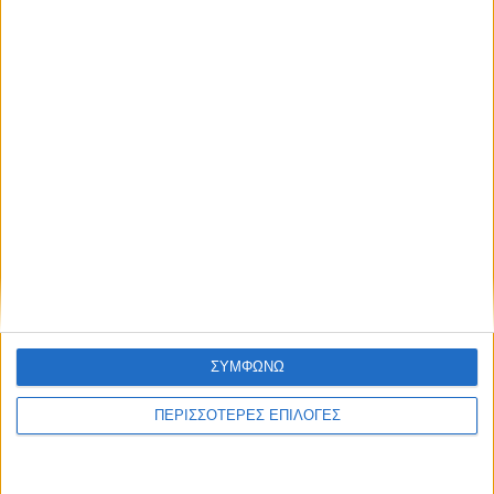
ΚΑΡΔΙΤΣΑ
Προχωρούν οι διαδικασίες για την
ΣΥΜΦΩΝΩ
ανάθεση του masterplan της ΔΕΥΑ
Καρδίτσας
ΠΕΡΙΣΣΟΤΕΡΕΣ ΕΠΙΛΟΓΕΣ