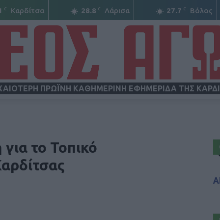
C
C
C
1
Καρδίτσα
28.8
Λάρισα
27.7
Βόλος
ΧΑΙΟΤΕΡΗ ΠΡΩΪΝΗ ΚΑΘΗΜΕΡΙΝΗ ΕΦΗΜΕΡΙΔΑ ΤΗΣ ΚΑΡΔ
ΝΕΟΣ
για το Τοπικό
Καρδίτσας
Α
ΑΓΩΝ