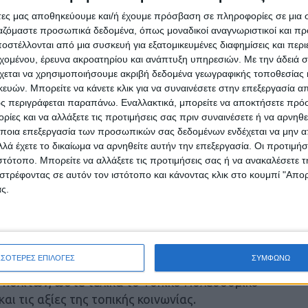
 επόμενα χρόνια. Η εκδήλωση αυτή γίνεται στην
άτες μας αποθηκεύουμε και/ή έχουμε πρόσβαση σε πληροφορίες σε μια
ι έχει ως κύριο σκοπό την έκφραση απόψεων
ργαζόμαστε προσωπικά δεδομένα, όπως μοναδικοί αναγνωριστικοί και 
ου για τα σημαντικά ζητήματα που υπάρχουν
στέλλονται από μια συσκευή για εξατομικευμένες διαφημίσεις και περ
ιθρο της Καρδίτσας, όπως και για την εικόνα
εχομένου, έρευνα ακροατηρίου και ανάπτυξη υπηρεσιών.
Με την άδειά σα
ε οι
χεται να χρησιμοποιήσουμε ακριβή δεδομένα γεωγραφικής τοποθεσίας 
ών. Μπορείτε να κάνετε κλικ για να συναινέσετε στην επεξεργασία απ
ισροές για τους μελετητές στα μετέπειτα
ς περιγράφεται παραπάνω. Εναλλακτικά, μπορείτε να αποκτήσετε πρό
Δήμαρχος.
ίες και να αλλάξετε τις προτιμήσεις σας πριν συναινέσετε ή να αρνηθεί
ποια επεξεργασία των προσωπικών σας δεδομένων ενδέχεται να μην απ
. Κων/νος Λαλένης καθηγητής πολεοδομικού
λά έχετε το δικαίωμα να αρνηθείτε αυτήν την επεξεργασία. Οι προτιμήσ
ης του τμήματος μηχανικών χωροταξίας,
ιστότοπο. Μπορείτε να αλλάξετε τις προτιμήσεις σας ή να ανακαλέσετε
στρέφοντας σε αυτόν τον ιστότοπο και κάνοντας κλικ στο κουμπί "Απ
πτυξης του Πανεπιστημίου Θεσσαλίας
ς.
Π.Σ.
 πρώτη που διεξήγαγε ο Δήμος για την
 Σχεδίου. Παρόμοιες εκδηλώσεις θα υπάρξουν
ΣΣΟΤΕΡΕΣ ΕΠΙΛΟΓΕΣ
ΣΥΜΦΩΝΩ
ώστε να διασφαλιστεί ότι θα διατυπωθούν όλες
 πολιτών, ώστε τελικά το Τοπικό Πολεοδομικό
αι τις αξίες της τοπικής κοινωνίας.