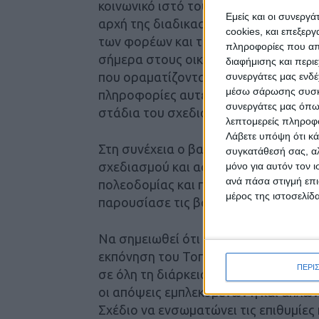
κοινωνικό ιστό του δήμου μας για τα
Εμείς και οι συνεργ
αρχή της διαδικασίας σχεδιασμού κα
cookies, και επεξε
των φορέων και των πολιτών του δήμ
πληροφορίες που απο
σήμερα στους οικισμούς και στην ύπα
διαφήμισης και περι
που οραματίζονται για το μέλλον, ώστ
συνεργάτες μας ενδέ
μέσω σάρωσης συσκευ
πληροφορίες αυτές να αποτελέσουν ε
συνεργάτες μας όπω
στάδια του σχεδιασμού» κατέληξε ο 
λεπτομερείς πληροφορ
Λάβετε υπόψη ότι κά
Στη συνέχεια ο βασικός εισηγητής κ
συγκατάθεσή σας, αλ
σχεδιασμού και αστικής διακυβέρνησ
μόνο για αυτόν τον 
ανά πάσα στιγμή επι
πολεοδομίας και περιφερειακής ανά
μέρος της ιστοσελίδα
παρουσίασε τις βασικές αρχές του Τ.
Να σημειωθεί ότι η εκδήλωση είναι η
εκπόνηση του Τοπικού Πολεοδομικού
ΠΕΡΙ
σε όλη τη διάρκεια του σχεδιασμού 
οι απόψεις εμπλεκομένων ή και απλών
Σχέδιο να ενσωματώνει τις επιθυμίες κ