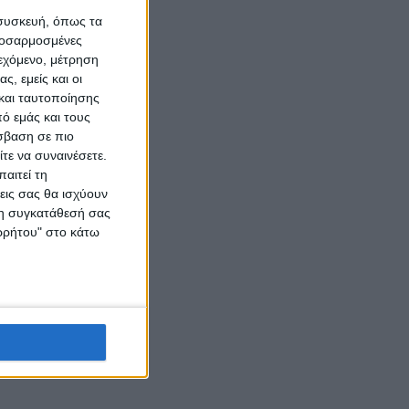
 συσκευή, όπως τα
προσαρμοσμένες
ιεχόμενο, μέτρηση
ς, εμείς και οι
και ταυτοποίησης
ό εμάς και τους
σβαση σε πιο
τε να συναινέσετε.
αιτεί τη
εις σας θα ισχύουν
 τη συγκατάθεσή σας
ορρήτου" στο κάτω