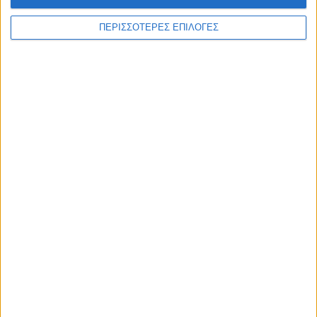
ΠΕΡΙΣΣΟΤΕΡΕΣ ΕΠΙΛΟΓΕΣ
WEB TV
Στιγμές χαλάρωσης στο Plastiras Lake
Festival 2026