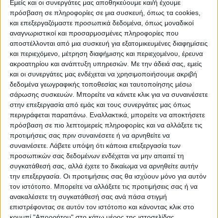
Εμείς και οι συνεργάτες μας αποθηκεύουμε και/ή έχουμε
πρόσβαση σε πληροφορίες σε μια συσκευή, όπως τα cookies,
και επεξεργαζόμαστε προσωπικά δεδομένα, όπως μοναδικοί
αναγνωριστικοί και προσαρμοσμένες πληροφορίες που
αποστέλλονται από μια συσκευή για εξατομικευμένες διαφημίσεις
WEB TV
και περιεχόμενο, μέτρηση διαφήμισης και περιεχομένου, έρευνα
ακροατηρίου και ανάπτυξη υπηρεσιών.
Με την άδειά σας, εμείς
Προετοιμασία Δόξας Μασχολουρίου
και οι συνεργάτες μας ενδέχεται να χρησιμοποιήσουμε ακριβή
δεδομένα γεωγραφικής τοποθεσίας και ταυτοποίησης μέσω
σάρωσης συσκευών. Μπορείτε να κάνετε κλικ για να συναινέσετε
στην επεξεργασία από εμάς και τους συνεργάτες μας όπως
περιγράφεται παραπάνω. Εναλλακτικά, μπορείτε να αποκτήσετε
πρόσβαση σε πιο λεπτομερείς πληροφορίες και να αλλάξετε τις
προτιμήσεις σας πριν συναινέσετε ή να αρνηθείτε να
συναινέσετε.
Λάβετε υπόψη ότι κάποια επεξεργασία των
προσωπικών σας δεδομένων ενδέχεται να μην απαιτεί τη
συγκατάθεσή σας, αλλά έχετε το δικαίωμα να αρνηθείτε αυτήν
την επεξεργασία. Οι προτιμήσεις σας θα ισχύουν μόνο για αυτόν
τον ιστότοπο. Μπορείτε να αλλάξετε τις προτιμήσεις σας ή να
ανακαλέσετε τη συγκατάθεσή σας ανά πάσα στιγμή
επιστρέφοντας σε αυτόν τον ιστότοπο και κάνοντας κλικ στο
κουμπί "Απορρήτου" στο κάτω μέρος της ιστοσελίδας.