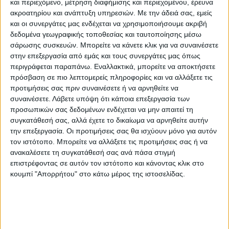
Σπύρου, για να μάθει για την κατάσταση και
και περιεχόμενο, μέτρηση διαφήμισης και περιεχομένου, έρευνα
την πορεία της υγείας του.
ακροατηρίου και ανάπτυξη υπηρεσιών.
Με την άδειά σας, εμείς
και οι συνεργάτες μας ενδέχεται να χρησιμοποιήσουμε ακριβή
Θυμηθήκαμε τα παλιά, είπαμε
δεδομένα γεωγραφικής τοποθεσίας και ταυτοποίησης μέσω
ποδοσφαιρικές ιστορίες, συζητήσαμε για τη
σάρωσης συσκευών. Μπορείτε να κάνετε κλικ για να συναινέσετε
σημερινή κατάσταση του ποδοσφαίρου,
στην επεξεργασία από εμάς και τους συνεργάτες μας όπως
περιγράφεται παραπάνω. Εναλλακτικά, μπορείτε να αποκτήσετε
μιλήσαμε για κοινούς φίλους και γνωστούς
πρόσβαση σε πιο λεπτομερείς πληροφορίες και να αλλάξετε τις
και η ώρα κύλησε ευχάριστα, κυρίως για το
προτιμήσεις σας πριν συναινέσετε ή να αρνηθείτε να
Σπύρο Θώδη.
συναινέσετε.
Λάβετε υπόψη ότι κάποια επεξεργασία των
προσωπικών σας δεδομένων ενδέχεται να μην απαιτεί τη
συγκατάθεσή σας, αλλά έχετε το δικαίωμα να αρνηθείτε αυτήν
Ο Λάκης Νικολάου δήλωσε αρωγός στην όλη
την επεξεργασία. Οι προτιμήσεις σας θα ισχύουν μόνο για αυτόν
προσπάθεια που κάνουμε και το απέδειξε
τον ιστότοπο. Μπορείτε να αλλάξετε τις προτιμήσεις σας ή να
εμπράκτως συμμετέχοντας στην οικονομική
ανακαλέσετε τη συγκατάθεσή σας ανά πάσα στιγμή
επιστρέφοντας σε αυτόν τον ιστότοπο και κάνοντας κλικ στο
στήριξη του Σπύρου και γι’ αυτό τον
κουμπί "Απορρήτου" στο κάτω μέρος της ιστοσελίδας.
ευχαριστούμε.
Αποχαιρετώντας μας μας υποσχέθηκε ότι θα
παρακολουθεί στενά την κατάσταση και θα