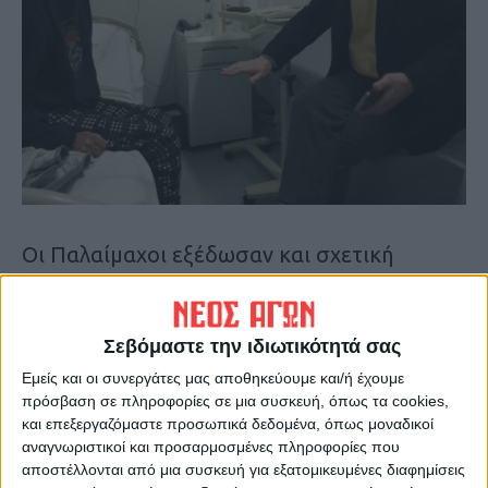
Οι Παλαίμαχοι εξέδωσαν και σχετική
ανακοίνωση με την οποία τονίζουν:
«Χθες το απόγευμα 22/2/2024 είχαμε μια
Σεβόμαστε την ιδιωτικότητά σας
ευχάριστη επίσκεψη, που χαροποίησε
Εμείς και οι συνεργάτες μας αποθηκεύουμε και/ή έχουμε
ιδιαίτερα το Σπύρο Θώδη. Μας επισκέφτηκε
πρόσβαση σε πληροφορίες σε μια συσκευή, όπως τα cookies,
και επεξεργαζόμαστε προσωπικά δεδομένα, όπως μοναδικοί
ο Λάκης Νικολάου, ο γιατρός και
αναγνωριστικοί και προσαρμοσμένες πληροφορίες που
παλαίμαχος της ΑΕΚ, συμπαίχτης του
αποστέλλονται από μια συσκευή για εξατομικευμένες διαφημίσεις