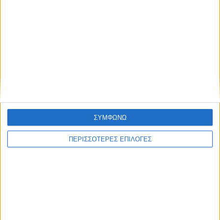
ΣΥΜΦΩΝΩ
ΠΕΡΙΣΣΟΤΕΡΕΣ ΕΠΙΛΟΓΕΣ
ΑΘΛΗΤΙΚΑ
Ο Δημήτρης Κουτσονάσιος στο Ράδιο
Θεσσαλία 96