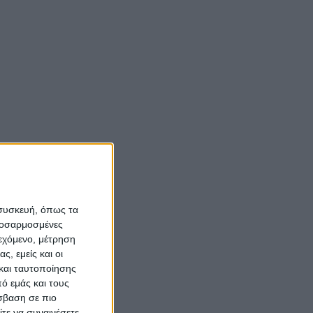
 συσκευή, όπως τα
προσαρμοσμένες
ιεχόμενο, μέτρηση
ς, εμείς και οι
και ταυτοποίησης
ό εμάς και τους
σβαση σε πιο
τε να συναινέσετε.