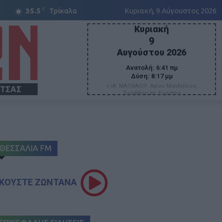
C
35.5
Τρίκαλα
Κυριακή, 9 Αύγουστος 2026
Κυριακή
9
Αυγούστου 2026
Ανατολή:
6:41 πμ
Δύση:
8:17 μμ
+ ΙΑ' ΜΑΤΘΑΙΟΥ. Αγίου Μανδηλίου,
ΙΤΣΑΣ
Τιμοθέου επ. Ευρίπου
ΘΕΣΣΑΛΙΑ FM
ΚΟΥΣΤΕ ΖΩΝΤΑΝΑ