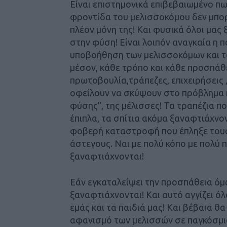
Είναι επιστημονικά επιβεβαιωμένο πω
φροντίδα του μελισσοκόμου δεν μπορε
πλέον μόνη της! Και φυσικά όλοι μας 
στην φύση! Είναι λοιπόν αναγκαία η
υποβοήθηση των μελισσοκόμων και το
μέσον, κάθε τρόπο και κάθε προσπάθε
πρωτοβουλία,τράπεζες, επιχειρήσεις 
οφείλουν να σκύψουν στο πρόβλημα πο
φύσης”, της μέλισσες! Τα τραπέζια π
έπιπλα, τα σπίτια ακόμα ξαναφτιάχνον
φοβερή καταστροφή που έπληξε τους
άστεγους. Ναι με πολύ κόπο με πολύ 
ξαναφτιάχνονται!
Εάν εγκαταλείψει την προσπάθεια όμ
ξαναφτιάχνονται! Και αυτό αγγίζει ό
εμάς και τα παιδιά μας! Και βέβαια θ
αφανισμό των μελισσών σε παγκόσμια