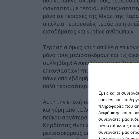
που καταπίνει ανθρώπους, περιουσίε
φανταστούμε τέτοιου είδους καταστ
μόνο σε περιοχές της Κίνας, της Καρα
απώλεια περιουσιών, τεράστια η απώ
εισοδήματος και κυρίως ανθρώπων!
Τεράστια όμως και η απώλεια επικον
μόνο τους μελισσοκόμους και τις οικ
συλλήβδην! Ανυπολόγιστη οικολογικ
επικονιαστών! Υπολογίζεται σύμφωνα
πάνω από εβδομήντα με ογδόντα χιλι
πολύ περισσότερες.
Εμείς και οι συνεργ
cookies, και επεξε
Αυτή την εποχή τα όλα τα μελίσσια κ
πληροφορίες που απο
και γύρη από τα λουλούδια, να δυναμ
διαφήμισης και περι
πεύκου αργότερα. Εάν υπολογίσουμε 
συνεργάτες μας ενδέ
Καρδίτσας είναι χίλιοι διακόσιοι πε
μέσω σάρωσης συσκευ
συνεργάτες μας όπω
μελισσοκόμους από τα Φάρσαλα, την 
λεπτομερείς πληροφορ