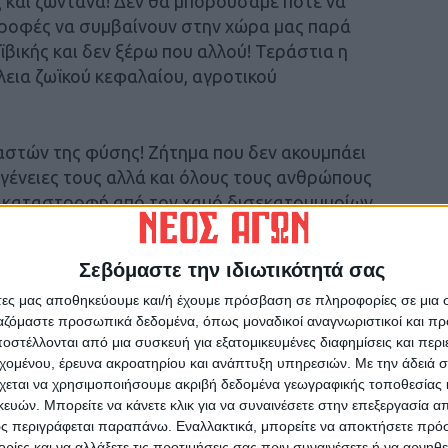
ς και ζωντανά! Δεν θα μπορούσαμε ποτέ να
ροφές να συμβαίνουν στην χώρα μας παρά
ϊβικής και δεν ξέρω που αλλού! Τεράστια η
λεια ζωϊκού κεφαλαίου, αγροτικού
ιαστών της φύσης! Ζήτημα που δεν ακουμπάει
ογένειες τους αλλά και όλους τους ανθρώπους
ή καταστροφή από τον χαμό δισεκατομμυρίων
 με τους πρώτους υπολογισμούς ότι χάθηκαν
άδες κυψέλες. Προσωπικά πιστεύω πως είναι
Σεβόμαστε την ιδιωτικότητά σας
άτες μας αποθηκεύουμε και/ή έχουμε πρόσβαση σε πληροφορίες σε μια
ργαζόμαστε προσωπικά δεδομένα, όπως μοναδικοί αναγνωριστικοί και 
ατεβαίνουν στον κάμπο για να συλλέξουν μέλι
στέλλονται από μια συσκευή για εξατομικευμένες διαφημίσεις και περ
ώσουν έτσι ώστε να μπούν στις νομές του
εχομένου, έρευνα ακροατηρίου και ανάπτυξη υπηρεσιών.
Με την άδειά σα
ότι μόνο οι μελισσοκόμοι του νομού
χεται να χρησιμοποιήσουμε ακριβή δεδομένα γεωγραφικής τοποθεσίας 
νήντα και προσθέσουμε σε αυτούς τούς
ών. Μπορείτε να κάνετε κλικ για να συναινέσετε στην επεξεργασία απ
ς περιγράφεται παραπάνω. Εναλλακτικά, μπορείτε να αποκτήσετε πρό
Λάρισα, τον Βόλο, τα Τρίκαλα και όσους από
ίες και να αλλάξετε τις προτιμήσεις σας πριν συναινέσετε ή να αρνηθεί