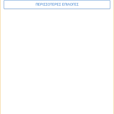
ΠΕΡΙΣΣΟΤΕΡΕΣ ΕΠΙΛΟΓΕΣ
ΕΛΛΑΔΑ
Με υποβολή ΟΣΔΕ έως τις 15 Σεπτεμβρίου
η προκαταβολή 75% τσεκ Οκτώβριο, οι
υπόλοιποι πάνε για το Νοέμβριο
ΘΕΣΣΑΛΙΑ FM
ΑΚΟΥΣΤΕ ΖΩΝΤΑΝΑ