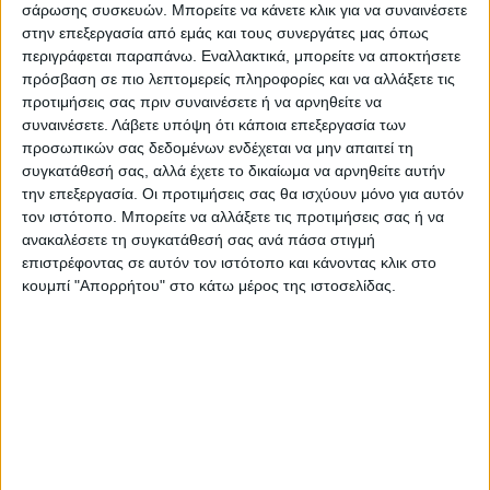
Στοιχεία και συγκεκριμένα γενετικό υλικό,
σάρωσης συσκευών. Μπορείτε να κάνετε κλικ για να συναινέσετε
όπως είναι τα δείγματα από τα νύχια της
στην επεξεργασία από εμάς και τους συνεργάτες μας όπως
περιγράφεται παραπάνω. Εναλλακτικά, μπορείτε να αποκτήσετε
Αναστάζια ενδεχομένως να προκύψουν από
πρόσβαση σε πιο λεπτομερείς πληροφορίες και να αλλάξετε τις
την εξέταση της σορού της, η οποία
προτιμήσεις σας πριν συναινέσετε ή να αρνηθείτε να
βρέθηκε μετά από επτά ημέρες τυλιγμένη σε
συναινέσετε.
Λάβετε υπόψη ότι κάποια επεξεργασία των
πλαστικό και σκεπασμένη με κλαδιά, μόλις
προσωπικών σας δεδομένων ενδέχεται να μην απαιτεί τη
συγκατάθεσή σας, αλλά έχετε το δικαίωμα να αρνηθείτε αυτήν
ένα χιλιόμετρο μακριά από το σπίτι του
την επεξεργασία. Οι προτιμήσεις σας θα ισχύουν μόνο για αυτόν
32χρονου άνδρα.
τον ιστότοπο. Μπορείτε να αλλάξετε τις προτιμήσεις σας ή να
ανακαλέσετε τη συγκατάθεσή σας ανά πάσα στιγμή
Ακόμη, άγνωστο παραμένει εάν πριν τη
επιστρέφοντας σε αυτόν τον ιστότοπο και κάνοντας κλικ στο
κουμπί "Απορρήτου" στο κάτω μέρος της ιστοσελίδας.
δολοφονία της, έπεσε θύμα βιασμού.
Τελευταίες Ειδήσεις Σήμερα
Ακολούθησε την εφημερίδα ΝΕΟΣ
ΑΓΩΝ στο Google News!