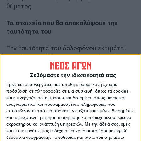
θύματος.
Τα στοιχεία που θα αποκαλύψουν την
ταυτότητα του
Την ταυτότητα του δολοφόνου εκτιμάται
πως θα αποκαλύψουν τα στοιχεία από το
κινητό της κοπέλας που είχε πετάξει
άγνωστος χωρίς την κάρτα SIM στο
Σεβόμαστε την ιδιωτικότητά σας
Μαρμάρι, αλλά και οι ιστολογικές και
Εμείς και οι συνεργάτες μας αποθηκεύουμε και/ή έχουμε
τοξικολογικές εξετάσεις τα αποτελέσματα
πρόσβαση σε πληροφορίες σε μια συσκευή, όπως τα cookies,
και επεξεργαζόμαστε προσωπικά δεδομένα, όπως μοναδικοί
των οποίων αναμένονται, καθώς η
αναγνωριστικοί και προσαρμοσμένες πληροφορίες που
ιατροδικαστική έκθεση έδειξε ασφυκτικό
αποστέλλονται από μια συσκευή για εξατομικευμένες διαφημίσεις
θάνατο, χωρίς να αποσαφηνίσει τον τρόπο
και περιεχόμενο, μέτρηση διαφήμισης και περιεχομένου, έρευνα
που προκλήθηκε ο θάνατός της.
ακροατηρίου και ανάπτυξη υπηρεσιών.
Με την άδειά σας, εμείς
και οι συνεργάτες μας ενδέχεται να χρησιμοποιήσουμε ακριβή
δεδομένα γεωγραφικής τοποθεσίας και ταυτοποίησης μέσω