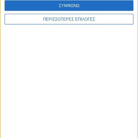
ΣΥΜΦΩΝΩ
ΠΕΡΙΣΣΟΤΕΡΕΣ ΕΠΙΛΟΓΕΣ
ΘΕΣΣΑΛΙΑ
Η Θεσσαλία να γίνει το πρώτο πεδίο
εφαρμογής της Εθνικής Στρατηγικής για
τα Ύδατα