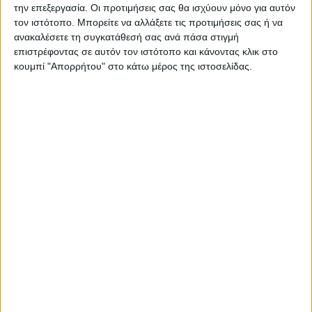
την επεξεργασία. Οι προτιμήσεις σας θα ισχύουν μόνο για αυτόν
περιβάλλοντος (M.Sc) και στην οικονομία
τον ιστότοπο. Μπορείτε να αλλάξετε τις προτιμήσεις σας ή να
περιβάλλοντος (M.Litt) στα πανεπιστήμια
ανακαλέσετε τη συγκατάθεσή σας ανά πάσα στιγμή
Dundee και Aberdeen της Σκωτίας.
επιστρέφοντας σε αυτόν τον ιστότοπο και κάνοντας κλικ στο
κουμπί "Απορρήτου" στο κάτω μέρος της ιστοσελίδας.
Ανδρέας Ανδρεαδάκης
, Καθηγητής ΕΜΠ,
πρώην Γραμματέας ΕΓΥ :
Ο Ανδρέας Ανδρεαδάκης είναι ομότιμος
καθηγητής στη Σχολή Πολιτικών Μηχανικών
ΕΜΠ, στο γνωστικό αντικείμενο Ρύπανσης
των Υδάτων και της Επεξεργασίας Υγρών
Αποβλήτων. Διετέλεσε Ειδικός Γραμματέας
Υδάτων στο Υπουργείο Περιβάλλοντος,