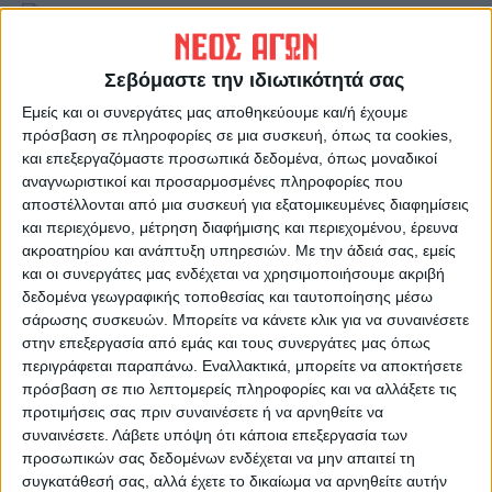
Σεβόμαστε την ιδιωτικότητά σας
Εμείς και οι συνεργάτες μας αποθηκεύουμε και/ή έχουμε
πρόσβαση σε πληροφορίες σε μια συσκευή, όπως τα cookies,
Οι ομιλητές
και επεξεργαζόμαστε προσωπικά δεδομένα, όπως μοναδικοί
αναγνωριστικοί και προσαρμοσμένες πληροφορίες που
αποστέλλονται από μια συσκευή για εξατομικευμένες διαφημίσεις
Ομιλητές στην ημερίδα ήταν οι :
και περιεχόμενο, μέτρηση διαφήμισης και περιεχομένου, έρευνα
ακροατηρίου και ανάπτυξη υπηρεσιών.
Με την άδειά σας, εμείς
Σπύρος Παπαγρηγορίου,
Πρόεδρος και
και οι συνεργάτες μας ενδέχεται να χρησιμοποιήσουμε ακριβή
δεδομένα γεωγραφικής τοποθεσίας και ταυτοποίησης μέσω
Διευθύνων Σύμβουλος της μελετητικής
σάρωσης συσκευών. Μπορείτε να κάνετε κλικ για να συναινέσετε
εταιρείας Enveco ΑΕ :
στην επεξεργασία από εμάς και τους συνεργάτες μας όπως
Πρόεδρος και Διευθύνων Σύμβουλος της
περιγράφεται παραπάνω. Εναλλακτικά, μπορείτε να αποκτήσετε
πρόσβαση σε πιο λεπτομερείς πληροφορίες και να αλλάξετε τις
μελετητικής εταιρείας Enveco ΑΕ από το
προτιμήσεις σας πριν συναινέσετε ή να αρνηθείτε να
1991. Πολιτικός μηχανικός ΕΜΠ, με
συναινέσετε.
Λάβετε υπόψη ότι κάποια επεξεργασία των
εξειδικεύσεις στην Διαχείριση Υδατικών
προσωπικών σας δεδομένων ενδέχεται να μην απαιτεί τη
Πόρων (Diploma) στην μηχανική του
συγκατάθεσή σας, αλλά έχετε το δικαίωμα να αρνηθείτε αυτήν