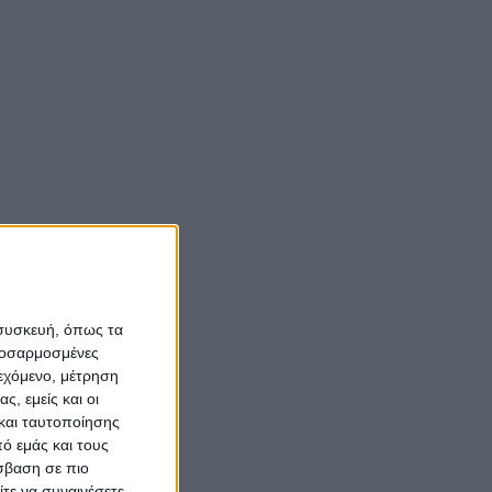
 συσκευή, όπως τα
προσαρμοσμένες
ιεχόμενο, μέτρηση
ς, εμείς και οι
και ταυτοποίησης
ό εμάς και τους
σβαση σε πιο
τε να συναινέσετε.