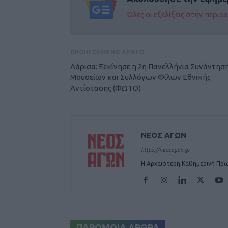
Όλες οι εξελίξεις στην περι
ΠΡΟΗΓΟΥΜΕΝΟ ΑΡΘΡΟ
Λάρισα: Ξεκίνησε η 2η Πανελλήνια Συνάντησ
Μουσείων και Συλλόγων Φίλων Εθνικής
Αντίστασης (ΦΩTO)
ΝΕΟΣ ΑΓΩΝ
https://neosagon.gr
Η Αρχαιότερη Καθημερινή Πρω
ΠΑΡΟΜΟΙΑ ΑΡΘΡΑ