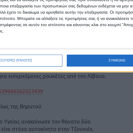
ε ανοικτές περιοχές.
ποια επεξεργασία των προσωπικών σας δεδομένων ενδέχεται να μην απ
λά έχετε το δικαίωμα να αρνηθείτε αυτήν την επεξεργασία. Οι προτιμήσ
ανέφεραν ότι «εχθρικό αεροσκάφος»
ιστότοπο. Μπορείτε να αλλάξετε τις προτιμήσεις σας ή να ανακαλέσετε
κής Γαλιλαίας. Στο μεταξύ με αναρτήσεις της
στρέφοντας σε αυτόν τον ιστότοπο και κάνοντας κλικ στο κουμπί "Απ
κτόξευσε στη διάρκεια της νύχτας ρουκέτες
ς.
 Ισραήλ, μεταξύ των οποίων οι Σαφέντ,
ριοχής της Χάιφα
ΣΣΟΤΕΡΕΣ ΕΠΙΛΟΓΕΣ
ΣΥΜΦΩΝΩ
ες σε αρκετές κοινότητες του βορείου Ισραήλ
 για εισερχόμενες ρουκέτες από τον Λίβανο.
47539066562023439
είως της Βηρυτού
ίο Υγείας ανακοίνωσε τον θάνατο δύο
είχε στόχο αυτοκίνητο στην Τζουνιέχ,