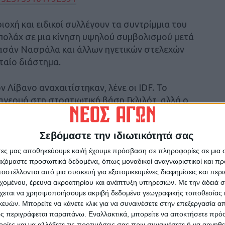
ιοχή και ειδικοί συλλέγουν τα συντρίμμια του
μπολάχ σε μια κίνηση υψηλού συμβολισμού μετά
Χασάν Νασράλα και άλλων ηγετικών στελεχών
ταίο διάστημα.
 Λίβανο αναχαιτίστηκαν, λένε οι IDF. Το
γερμό στη στρατιωτική βάση Γκλιλότ, αλλά ο
α μη επανδρωμένα αεροσκάφη δεν κινήθηκαν
Σεβόμαστε την ιδιωτικότητά σας
847528590059196642
άτες μας αποθηκεύουμε και/ή έχουμε πρόσβαση σε πληροφορίες σε μια
ργαζόμαστε προσωπικά δεδομένα, όπως μοναδικοί αναγνωριστικοί και 
στέλλονται από μια συσκευή για εξατομικευμένες διαφημίσεις και περ
χτα από το Λίβανο προς το Ισραήλ
εχομένου, έρευνα ακροατηρίου και ανάπτυξη υπηρεσιών.
Με την άδειά σα
χεται να χρησιμοποιήσουμε ακριβή δεδομένα γεωγραφικής τοποθεσίας 
η διάρκεια της νύχτας εκτοξεύτηκαν περίπου
ών. Μπορείτε να κάνετε κλικ για να συναινέσετε στην επεξεργασία απ
Ισραήλ, ορισμένοι εκ των οποίων
ς περιγράφεται παραπάνω. Εναλλακτικά, μπορείτε να αποκτήσετε πρό
ίες και να αλλάξετε τις προτιμήσεις σας πριν συναινέσετε ή να αρνηθεί