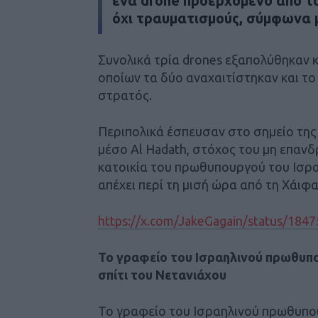
ένα drone προερχόμενο από τ
όχι τραυματισμούς, σύμφωνα μ
Συνολικά τρία drones εξαπολύθηκαν κ
οποίων τα δύο αναχαιτίστηκαν και το 
στρατός.
Περιπολικά έσπευσαν στο σημείο της
μέσο Al Hadath, στόχος του μη επαν
κατοικία του πρωθυπουργού του Ισρα
απέχει περί τη μισή ώρα από τη Χάιφα
https://x.com/JakeGagain/status/18
Το γραφείο του Ισραηλινού πρωθυπο
σπίτι του Νετανιάχου
Το γραφείο του Ισραηλινού πρωθυπου