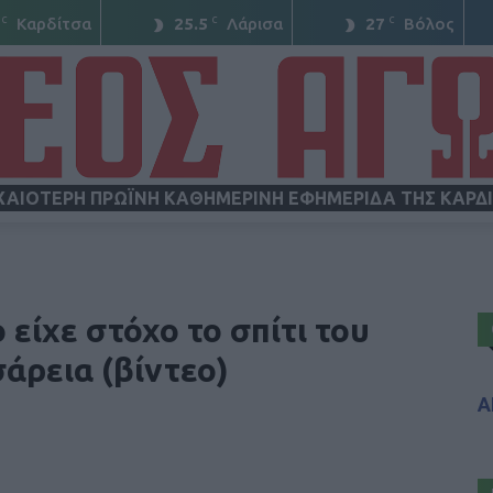
C
C
C
Καρδίτσα
25.5
Λάρισα
27
Βόλος
ΧΑΙΟΤΕΡΗ ΠΡΩΪΝΗ ΚΑΘΗΜΕΡΙΝΗ ΕΦΗΜΕΡΙΔΑ ΤΗΣ ΚΑΡΔ
ΝΕΟΣ
είχε στόχο το σπίτι του
άρεια (βίντεο)
Α
ΑΓΩΝ