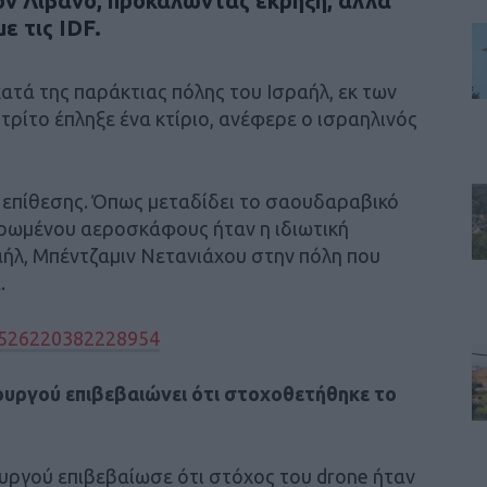
ον Λίβανο, προκαλώντας έκρηξη, αλλά
ε τις IDF.
ατά της παράκτιας πόλης του Ισραήλ, εκ των
τρίτο έπληξε ένα κτίριο, ανέφερε ο ισραηλινός
 επίθεσης. Όπως μεταδίδει το σαουδαραβικό
δρωμένου αεροσκάφους ήταν η ιδιωτική
ήλ, Μπέντζαμιν Νετανιάχου στην πόλη που
.
47526220382228954
υργού επιβεβαιώνει ότι στοχοθετήθηκε το
ργού επιβεβαίωσε ότι στόχος του drone ήταν