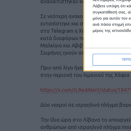
αναχαιτίστηκαν και άλλοι έπεσαν σε σ
Λάβετε υπόψη ότι κά
συγκατάθεσή σας, αλ
Σε νεότερη ανακοίνωσή τους οι IDF 
μόνο για αυτόν τον 
εντοπίστηκε και σε περιοχές της δυτι
ανά πάσα στιγμή επι
στο Telegram η Χεζμπολάχ λέει ότι ε
μέρος της ιστοσελίδα
κατά διαφόρων περιοχών του βορείου
Μαλκίγια και Αβιβίμ.
Σειρήνες ηχούν σε κοινότητες της πε
ΠΕΡΙ
Πριν από λίγο ήχησαν ξανά οι σειρήν
στην περιοχή του λιμανιού της Χάφια
https://x.com/ILRedAlert/status/18
Δύο νεκροί σε ισραηλινό πλήγμα βορ
Την ίδια ώρα στο Λίβανο το υπουργε
ανθρώπων από ισραηλινό πλήγμα που 