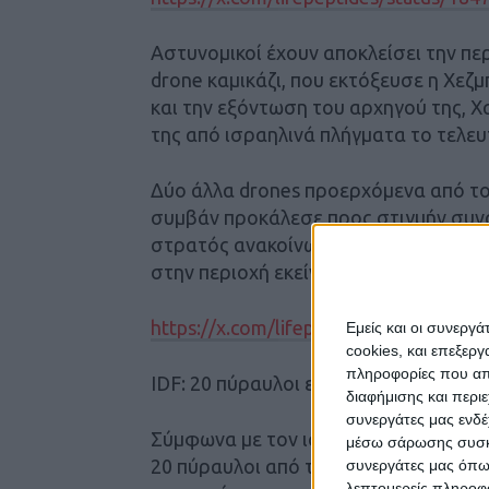
Αστυνομικοί έχουν αποκλείσει την περ
drone καμικάζι, που εκτόξευσε η Χεζ
και την εξόντωση του αρχηγού της, 
της από ισραηλινά πλήγματα το τελευ
Δύο άλλα drones προερχόμενα από τον
συμβάν προκάλεσε προς στιγμήν συνα
στρατός ανακοίνωσε αργότερα ότι τ
στην περιοχή εκείνη.
https://x.com/lifepeptides/status/1
Εμείς και οι συνεργ
cookies, και επεξε
πληροφορίες που απο
IDF: 20 πύραυλοι εκτοξεύτηκαν τη νύ
διαφήμισης και περι
συνεργάτες μας ενδέ
Σύμφωνα με τον ισραηλινό στρατό στ
μέσω σάρωσης συσκευ
20 πύραυλοι από τον Λίβανο προς το 
συνεργάτες μας όπω
λεπτομερείς πληροφορ