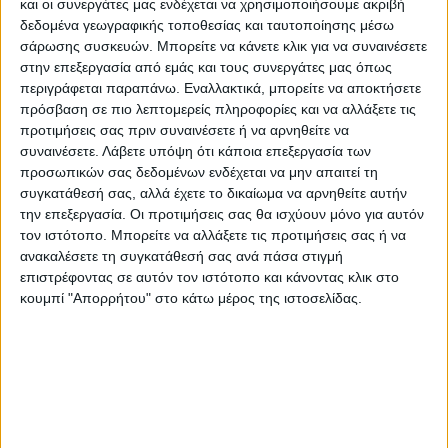
και οι συνεργάτες μας ενδέχεται να χρησιμοποιήσουμε ακριβή
έχουν δηλώσει από την πρώτη στιγμή
δεδομένα γεωγραφικής τοποθεσίας και ταυτοποίησης μέσω
παράσταση προς υποστήριξη της
σάρωσης συσκευών. Μπορείτε να κάνετε κλικ για να συναινέσετε
στην επεξεργασία από εμάς και τους συνεργάτες μας όπως
κατηγορίας στο πλαίσιο της θεσμικής τους
περιγράφεται παραπάνω. Εναλλακτικά, μπορείτε να αποκτήσετε
αποστολής στη συγκεκριμένη δίκη, χωρίς
πρόσβαση σε πιο λεπτομερείς πληροφορίες και να αλλάξετε τις
κανένα οικονομικό όφελος και θα
προτιμήσεις σας πριν συναινέσετε ή να αρνηθείτε να
συναινέσετε.
Λάβετε υπόψη ότι κάποια επεξεργασία των
συνδράμουν με κάθε τρόπο και κόστος στην
προσωπικών σας δεδομένων ενδέχεται να μην απαιτεί τη
πλήρη διερεύνηση της υπόθεσης και στην
συγκατάθεσή σας, αλλά έχετε το δικαίωμα να αρνηθείτε αυτήν
απόδοση των όποιων ευθυνών. Όσο και αν
την επεξεργασία. Οι προτιμήσεις σας θα ισχύουν μόνο για αυτόν
αυτό ενοχλεί κάποιους» επισημαίνει.
τον ιστότοπο. Μπορείτε να αλλάξετε τις προτιμήσεις σας ή να
ανακαλέσετε τη συγκατάθεσή σας ανά πάσα στιγμή
επιστρέφοντας σε αυτόν τον ιστότοπο και κάνοντας κλικ στο
Στο πλαίσιο αυτό «η πλήρης διερεύνηση του
κουμπί "Απορρήτου" στο κάτω μέρος της ιστοσελίδας.
εγκλήματος των Τεμπών η απόδοση
ευθυνών, όπου ανήκουν, και εν τέλει η
απόδοση δικαιοσύνης, αποτελεί κοινό
αίτημα όλων των πολιτών και χρέος όλων
μας έναντι των νεκρών, των οικογενειών