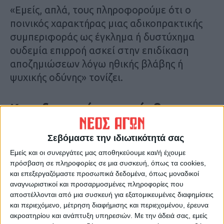
«Εμείς, απλά, τους πληροφορούμε ότι ο
ποινικός χαρακτήρας μιας αδικοπρακτικής
συμπεριφοράς ως έγκλημα ή δυστύχημα
ουδεμία επιρροή ασκεί στην επιδίκαση
αποζημιώσεων λόγω ηθικής βλάβης ή
ψυχικής οδύνης» τονίζει.
Καταδικαστέα η παρέμβαση στο
έργο της Δικαιοσύνης
Σεβόμαστε την ιδιωτικότητά σας
«Οποιαδήποτε προσπάθεια παρέμβασης
Εμείς και οι συνεργάτες μας αποθηκεύουμε και/ή έχουμε
πρόσβαση σε πληροφορίες σε μια συσκευή, όπως τα cookies,
στο έργο της Δικαιοσύνης αλλά και των
και επεξεργαζόμαστε προσωπικά δεδομένα, όπως μοναδικοί
πληρεξουσίων δικηγόρων είναι
αναγνωριστικοί και προσαρμοσμένες πληροφορίες που
απερίφραστα καταδικαστέα» υπογραμμίζει.
αποστέλλονται από μια συσκευή για εξατομικευμένες διαφημίσεις
και περιεχόμενο, μέτρηση διαφήμισης και περιεχομένου, έρευνα
ακροατηρίου και ανάπτυξη υπηρεσιών.
Με την άδειά σας, εμείς
«Η Ολομέλεια και Δικηγορικοί Σύλλογοι