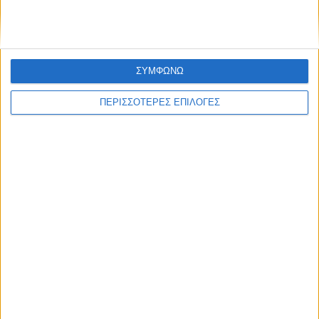
ΣΥΜΦΩΝΩ
ΠΕΡΙΣΣΟΤΕΡΕΣ ΕΠΙΛΟΓΕΣ
ΕΛΛΑΔΑ
Διορισμοί 5.487 εκπαιδευτικών: Πώς