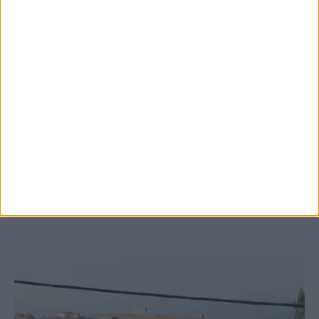
8 Αυγούστου 2026, 9:41 πμ
Δωρεά ακινήτου και μελέτης για τη
δημιουργία «Κειμηλιοαρχείου» στη
Ρεντίνα
ΚΑΡΔΙΤΣΑ