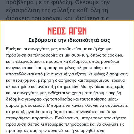
πρόβλημα με τη φύλαξη. Θέλουμε την
εξασφάλιση της φύλαξης καθ’ όλη τη
διάρκεια του χρόνου και ιδιαίτερα τις
ημέρες των γιορτών λόγω των ιδιαίτερων
προβλημάτων που έχουν δημιουργηθεί και
Σεβόμαστε την ιδιωτικότητά σας
είχαν ως αποτέλεσμα επεισόδια και άσκηση
Εμείς και οι συνεργάτες μας αποθηκεύουμε και/ή έχουμε
βίας κατά του ιατρικού και νοσηλευτικού
πρόσβαση σε πληροφορίες σε μια συσκευή, όπως τα cookies,
προσωπικού. Ένα επίσης μεγάλο πρόβλημα
και επεξεργαζόμαστε προσωπικά δεδομένα, όπως μοναδικοί
είναι το κτιριακό, όπου εκεί επιβάλλεται η
αναγνωριστικοί και προσαρμοσμένες πληροφορίες που
παρέμβαση και διόρθωση των βλαβών που
αποστέλλονται από μια συσκευή για εξατομικευμένες διαφημίσεις
και περιεχόμενο, μέτρηση διαφήμισης και περιεχομένου, έρευνα
έχουν δημιουργηθεί, λόγω του μεγάλου
ακροατηρίου και ανάπτυξη υπηρεσιών.
Με την άδειά σας, εμείς
χρονικού διαστήματος που δεν έχουν γίνει
και οι συνεργάτες μας ενδέχεται να χρησιμοποιήσουμε ακριβή
έργα συντήρησης.
δεδομένα γεωγραφικής τοποθεσίας και ταυτοποίησης μέσω
σάρωσης συσκευών. Μπορείτε να κάνετε κλικ για να συναινέσετε
στην επεξεργασία από εμάς και τους συνεργάτες μας όπως
3. ΚΕΝΤΡΟ ΥΓΕΙΑΣ ΠΑΛΑΜΑ
περιγράφεται παραπάνω. Εναλλακτικά, μπορείτε να αποκτήσετε
πρόσβαση σε πιο λεπτομερείς πληροφορίες και να αλλάξετε τις
Στο Κέντρο Υγείας Παλαμά παρουσιάζεται
προτιμήσεις σας πριν συναινέσετε ή να αρνηθείτε να