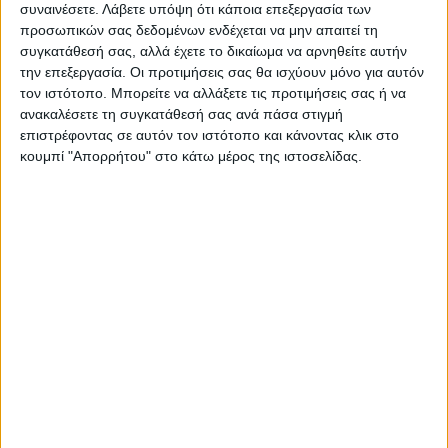
συναινέσετε.
Λάβετε υπόψη ότι κάποια επεξεργασία των
έντονη μετακίνηση ιατρών με αποτέλεσμα
προσωπικών σας δεδομένων ενδέχεται να μην απαιτεί τη
τη δημιουργία λειτουργικών προβλημάτων
συγκατάθεσή σας, αλλά έχετε το δικαίωμα να αρνηθείτε αυτήν
στις δομές του .Ένα μεγάλο πρόβλημα είναι
την επεξεργασία. Οι προτιμήσεις σας θα ισχύουν μόνο για αυτόν
τον ιστότοπο. Μπορείτε να αλλάξετε τις προτιμήσεις σας ή να
το INTERNET με καθημερινά προβλήματα
ανακαλέσετε τη συγκατάθεσή σας ανά πάσα στιγμή
στη συνταγογράφηση καθώς επίσης και
επιστρέφοντας σε αυτόν τον ιστότοπο και κάνοντας κλικ στο
στις ηλεκτρικές εγκαταστάσεις του κτιρίου
κουμπί "Απορρήτου" στο κάτω μέρος της ιστοσελίδας.
4. ΚΕΝΤΡΟ ΥΓΕΙΑΣ ΜΟΥΖΑΚΙΟΥ
Υπάρχει ένα πολύ μεγάλο πρόβλημα στις
οργανικές θέσεις του Κέντρου Υγείας
Μουζακίου. Η πρότασή μας, που έχουμε ήδη
καταθέσει από καιρό, είναι η προκήρυξη
των θέσεων των συνταξιοδοτηθέντων
παθολόγων και η μετατροπή τους σε θέσεις
αγροτικών ιατρών, ούτως ώστε να μπορούν
να καλυφθούν με Αγροτικούς, με Γενικούς ή