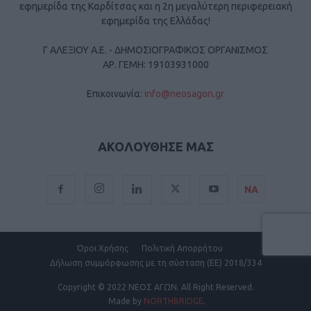
εφημερίδα της Καρδίτσας και η 2η μεγαλύτερη περιφερειακή
εφημερίδα της Ελλάδας!
Γ ΑΛΕΞΙΟΥ Α.Ε. - ΔΗΜΟΣΙΟΓΡΑΦΙΚΟΣ ΟΡΓΑΝΙΣΜΟΣ
ΑΡ. ΓΕΜΗ: 19103931000
Επικοινωνία:
info@neosagon.gr
ΑΚΟΛΟΥΘΗΣΕ ΜΑΣ
ΝΑ
Όροι Χρήσης
Πολιτική Απορρήτου
Δήλωση συμμόρφωσης με τη σύσταση (ΕΕ) 2018/334
Copyright
© 2022 ΝΕΟΣ ΑΓΩΝ.
All Right Reserved.
Made by
NORTHBRIDGE
.