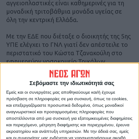
αγγειοπλαστικές είναι καθημερινές για τη
μοναδική τριτοβάθμια μονάδα υγείας σε
όλη την κεντρική Ελλάδα.
Με την ΕΔΕ που διέταξε ο διοικητής της 5ης
ΥΠΕ ελέγχει το ΓΝΛ γιατί δεν απέστειλε το
περιστατικό του Κώστα Τζανακούλη στο
εφημερεύον νοσοκομείο Τρικάλων ,
σύμφωνα με την οδηγία της 5ης ΥΠΕ. Αξίζει
να τονιστεί ότι προχθές σε άλλη περίπτωση
Σεβόμαστε την ιδιωτικότητά σας
40χρονου ασθενούς δεν άνοιξε το
Εμείς και οι συνεργάτες μας αποθηκεύουμε και/ή έχουμε
αιμοδυναμικό του πανεπιστημιακού καθώς
πρόσβαση σε πληροφορίες σε μια συσκευή, όπως τα cookies,
δεν εφημέρευε και αυτό προκάλεσε την
και επεξεργαζόμαστε προσωπικά δεδομένα, όπως μοναδικοί
διενέργεια της ΕΔΕ από πλευράς του κ.
αναγνωριστικοί και προσαρμοσμένες πληροφορίες που
αποστέλλονται από μια συσκευή για εξατομικευμένες διαφημίσεις
Σερέτη. Μάλιστα για το θέμα υπήρξε και
και περιεχόμενο, μέτρηση διαφήμισης και περιεχομένου, έρευνα
αναφορά του βουλευτή Λάρισας του ΣΥΡΙΖΑ
ακροατηρίου και ανάπτυξη υπηρεσιών.
Με την άδειά σας, εμείς
Βασίλη Κόκκαλη προς τον υπουργό Υγείας
και οι συνεργάτες μας ενδέχεται να χρησιμοποιήσουμε ακριβή