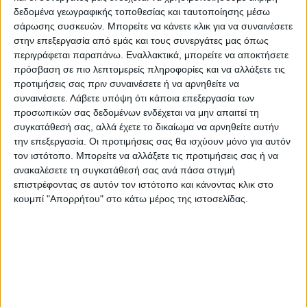
Θ. Πλεύρη.
δεδομένα γεωγραφικής τοποθεσίας και ταυτοποίησης μέσω
σάρωσης συσκευών. Μπορείτε να κάνετε κλικ για να συναινέσετε
στην επεξεργασία από εμάς και τους συνεργάτες μας όπως
Πλην όμως το ερώτημα παραμένει αν θα
περιγράφεται παραπάνω. Εναλλακτικά, μπορείτε να αποκτήσετε
πρέπει να πιεστεί η ηγεσία του υπουργείου
πρόσβαση σε πιο λεπτομερείς πληροφορίες και να αλλάξετε τις
προτιμήσεις σας πριν συναινέσετε ή να αρνηθείτε να
Υγείας ώστε να λειτουργεί σε καθημερινή
συναινέσετε.
Λάβετε υπόψη ότι κάποια επεξεργασία των
βάση ο στεφανιογράφος στο
προσωπικών σας δεδομένων ενδέχεται να μην απαιτεί τη
πανεπιστημιακό. Με δεδομένο ότι υπάρχει
συγκατάθεσή σας, αλλά έχετε το δικαίωμα να αρνηθείτε αυτήν
και ιδιωτική δομή καρδιοχειρουργικών
την επεξεργασία. Οι προτιμήσεις σας θα ισχύουν μόνο για αυτόν
τον ιστότοπο. Μπορείτε να αλλάξετε τις προτιμήσεις σας ή να
περιστατικών στη Λάρισα το θέμα λαμβάνει
ανακαλέσετε τη συγκατάθεσή σας ανά πάσα στιγμή
διαστάσεις, καθώς δεν έχουν όλοι οι
επιστρέφοντας σε αυτόν τον ιστότοπο και κάνοντας κλικ στο
πολίτες την οικονομική δυνατότητα να
κουμπί "Απορρήτου" στο κάτω μέρος της ιστοσελίδας.
ανταποκριθούν στα έξοδα της ιδιωτικής
δομής, αλλά μιλάμε για ανθρώπινες ζωές…
Πάντως κατά ακιρούς έχουν υπάρξει
υποσχέσεις από την πολιτική ηγεσία του