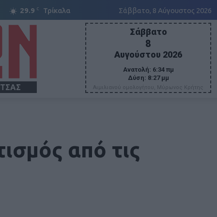
C
29.9
Τρίκαλα
Σάββατο, 8 Αύγουστος 2026
Σάββατο
8
Αυγούστου 2026
Ανατολή:
6:34 πμ
Δύση:
8:27 μμ
ΙΤΣΑΣ
Αιμιλιανού ομολογήτου, Μύρωνος Κρήτης
ισμός από τις