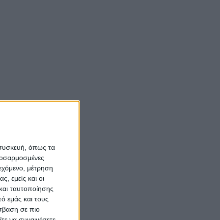
 συσκευή, όπως τα
προσαρμοσμένες
ιεχόμενο, μέτρηση
ς, εμείς και οι
και ταυτοποίησης
ό εμάς και τους
σβαση σε πιο
τε να συναινέσετε.