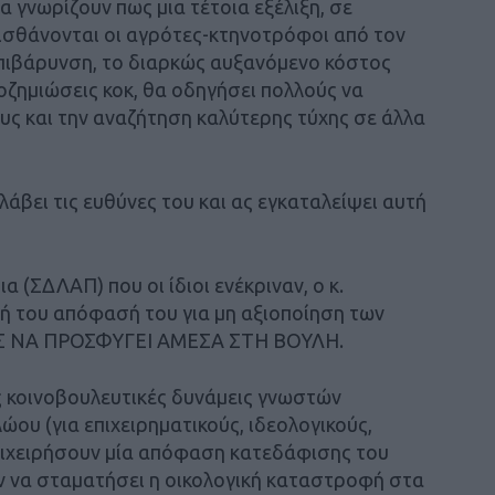
α γνωρίζουν πως μια τέτοια εξέλιξη, σε
ισθάνονται οι αγρότες-κτηνοτρόφοι από τον
επιβάρυνση, το διαρκώς αυξανόμενο κόστος
οζημιώσεις κοκ, θα οδηγήσει πολλούς να
ους και την αναζήτηση καλύτερης τύχης σε άλλα
άβει τις ευθύνες του και ας εγκαταλείψει αυτή
 (ΣΔΛΑΠ) που οι ίδιοι ενέκριναν, ο κ.
ή του απόφασή του για μη αξιοποίηση των
ΕΟΣ ΝΑ ΠΡΟΣΦΥΓΕΙ ΑΜΕΣΑ ΣΤΗ ΒΟΥΛΗ.
ις κοινοβουλευτικές δυνάμεις γνωστών
ου (για επιχειρηματικούς, ιδεολογικούς,
επιχειρήσουν μία απόφαση κατεδάφισης του
ν να σταματήσει η οικολογική καταστροφή στα