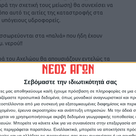
ρά την σχετική τους μείωση) θα συνεχίσει να
όπο αυτό τις αιτίες της καταστροφής στα
υς υπόγειους υδροφορείς.
σσωρεύονται στα «παλιά» που ήδη έχουν
. νερού!!
ερά του Αχελώου θα απουσιάζουν εντελώς τα
α Σχέδια Διαχείρισης Υδάτων κρίνονται ως
ις παρατεταμένης λειψυδρίας, είτε για την
που ήδη τείνουν στην οριστική τους
Σεβόμαστε την ιδιωτικότητά σας
άτες μας αποθηκεύουμε και/ή έχουμε πρόσβαση σε πληροφορίες σε μια
ργαζόμαστε προσωπικά δεδομένα, όπως μοναδικοί αναγνωριστικοί και 
στέλλονται από μια συσκευή για εξατομικευμένες διαφημίσεις και περ
ώδους συναίσθησης των πραγμάτων και την
εχομένου, έρευνα ακροατηρίου και ανάπτυξη υπηρεσιών.
Με την άδειά σα
 κυβέρνηση καθιστά τις σημερινές γενιές των
χεται να χρησιμοποιήσουμε ακριβή δεδομένα γεωγραφικής τοποθεσίας 
υ συνειδητά η ίδια διαπράττει σε βάρος των
ών. Μπορείτε να κάνετε κλικ για να συναινέσετε στην επεξεργασία απ
ς περιγράφεται παραπάνω. Εναλλακτικά, μπορείτε να αποκτήσετε πρό
ίες και να αλλάξετε τις προτιμήσεις σας πριν συναινέσετε ή να αρνηθεί