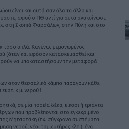
ου είναι και αυτά σαν όλα τα άλλα και
μαστε, αφού ο ΠΘ αντί για αυτά ανακοίνωσε
πχ. στη Σκοπιά Φαρσάλων, στην Πύλη και στο
αι τόσο απλά. Κανένας μεμονωμένος
ιού (όταν και εφόσον κατασκευασθεί και
 μπορούν να υποκαταστήσουν την μεταφορά
άτων στον θεσσαλικό κάμπο παράγουν κάθε
εκατ. κ μ. νερού !
ητικά, σε μία πορεία δέκα, είκοσι ή τριάντα
έργων που προβλέπονται στο εγκεκριμένο
σης Μητσοτάκη (πχ. σύγχρονα συστήματα
ηση νερού, νέοι ταμιευτήρες κλπ.), ένα