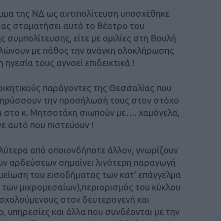
μμα της ΝΔ ως αντιπολίτευση υποσχέθηκε
ή ας σταματήσει αυτό το θέατρο του
 συμπολίτευσης, είτε με ομιλίες στη Βουλή
ηλώνουν με πάθος την ανάγκη ολοκλήρωσης
 ηγεσία τους αγνοεί επιδεικτικά !
ιοικητικούς παράγοντες της Θεσσαλίας που
ακηρύσσουν την προσήλωσή τους στον στόχο
ι στο κ. Μητσοτάκη σιωπούν με…. χαμόγελα,
ε αυτό που πιστεύουν !
αλύτερα από οποιονδήποτε άλλον, γνωρίζουν
ων αρδεύσεων σημαίνει λιγότερη παραγωγή
μείωση του εισοδήματος των κατ’ επάγγελμα
 των μικρομεσαίων),περιορισμός του κύκλου
πασχολούμενους στον δευτερογενή και
ο, υπηρεσίες και άλλα που συνδέονται με την