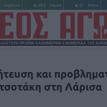
C
C
C
Καρδίτσα
29.2
Λάρισα
27
Βόλος
ΧΑΙΟΤΕΡΗ ΠΡΩΪΝΗ ΚΑΘΗΜΕΡΙΝΗ ΕΦΗΜΕΡΙΔΑ ΤΗΣ ΚΑΡΔ
ΝΕΟΣ
τευση και προβληματ
τσοτάκη στη Λάρισα
ΑΓΩΝ