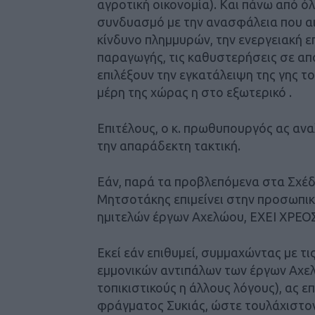
αγροτική οικονομία). Και πάνω από όλ
συνδυασμό με την ανασφάλεια που α
κίνδυνο πλημμυρών, την ενεργειακή 
παραγωγής, τις καθυστερήσεις σε απ
επιλέξουν την εγκατάλειψη της γης τ
μέρη της χώρας η στο εξωτερικό .
Επιτέλους, ο κ. πρωθυπουργός ας αναλ
την απαράδεκτη τακτική.
Εάν, παρά τα προβλεπόμενα στα Σχέδια
Μητσοτάκης επιμείνει στην προσωπικ
ημιτελών έργων Αχελώου, ΕΧΕΙ ΧΡ
Εκεί εάν επιθυμεί, συμμαχώντας με τ
εμμονικών αντιπάλων των έργων Αχελώ
τοπικιστικούς η άλλους λόγους), ας 
φράγματος Συκιάς, ώστε τουλάχιστο