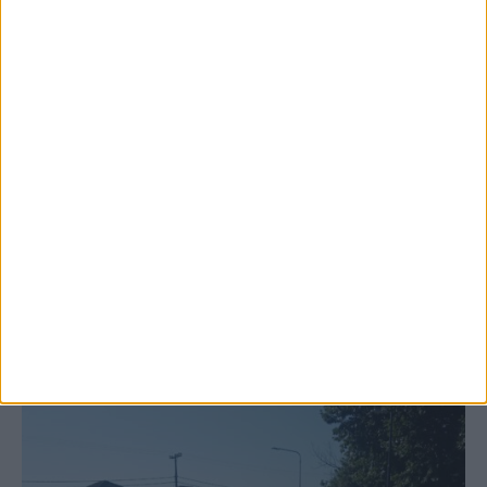
6 Αυγούστου 2026, 10:11 πμ
Ξεκινά η κατεδάφιση ετοιμόρροπων
κτιρίων σε Αγναντερό και Ριζοβούνι
ΚΑΡΔΙΤΣΑ