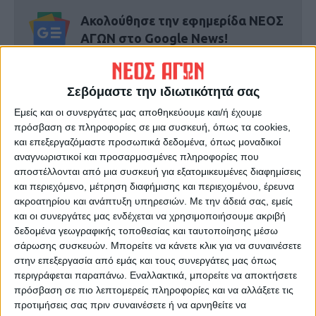
Ακολούθησε την εφημερίδα ΝΕΟΣ
ΑΓΩΝ στο Google News!
Όλες οι εξελίξεις στην περιοχή της
Καρδίτσας και ευρύτερα της Θεσσαλίας
Σεβόμαστε την ιδιωτικότητά σας
Εμείς και οι συνεργάτες μας αποθηκεύουμε και/ή έχουμε
ΠΡΟΗΓΟΥΜΕΝΟ ΑΡΘΡΟ
ΕΠΟΜΕΝΟ ΑΡΘΡΟ
πρόσβαση σε πληροφορίες σε μια συσκευή, όπως τα cookies,
Πούτιν: Είμαι έτοιμος να
Ξεκινούν οι εργασίες
και επεξεργαζόμαστε προσωπικά δεδομένα, όπως μοναδικοί
συναντήσω τον Ζελένσκι αν
αποκατάστασης της οροφής
αναγνωριστικοί και προσαρμοσμένες πληροφορίες που
έρθει στη Μόσχα
στο Εργατικό Κέντρο
αποστέλλονται από μια συσκευή για εξατομικευμένες διαφημίσεις
και περιεχόμενο, μέτρηση διαφήμισης και περιεχομένου, έρευνα
ακροατηρίου και ανάπτυξη υπηρεσιών.
Με την άδειά σας, εμείς
και οι συνεργάτες μας ενδέχεται να χρησιμοποιήσουμε ακριβή
δεδομένα γεωγραφικής τοποθεσίας και ταυτοποίησης μέσω
σάρωσης συσκευών. Μπορείτε να κάνετε κλικ για να συναινέσετε
στην επεξεργασία από εμάς και τους συνεργάτες μας όπως
περιγράφεται παραπάνω. Εναλλακτικά, μπορείτε να αποκτήσετε
πρόσβαση σε πιο λεπτομερείς πληροφορίες και να αλλάξετε τις
προτιμήσεις σας πριν συναινέσετε ή να αρνηθείτε να
ΝΕΟΣ ΑΓΩΝ