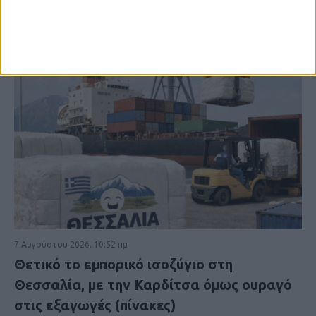
7 Αυγούστου 2026, 10:52 πμ
Θετικό το εμπορικό ισοζύγιο στη
Θεσσαλία, με την Καρδίτσα όμως ουραγό
στις εξαγωγές (πίνακες)