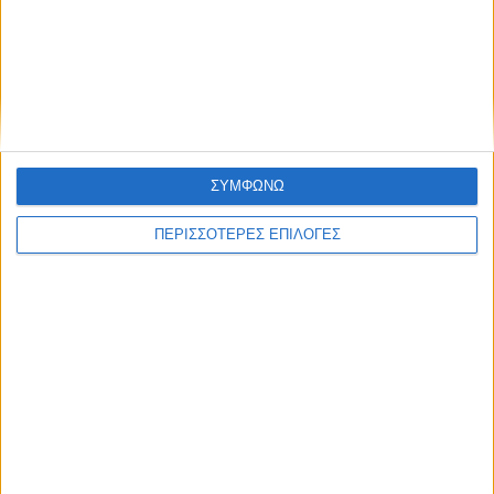
ΝΕΟΣ ΑΓΩΝ
https://neosagon.gr
ΣΥΜΦΩΝΩ
Η Αρχαιότερη Καθημερινή Πρωινή Εφημερίδα της Καρδίτσας
ΠΕΡΙΣΣΟΤΕΡΕΣ ΕΠΙΛΟΓΕΣ
ΘΕΣΣΑΛΙΑ FM
ΑΚΟΥΣΤΕ ΖΩΝΤΑΝΑ